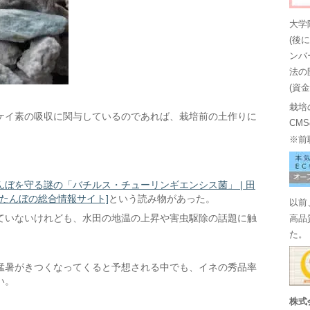
大学
(後
ンバ
法の
(資
栽培
ケイ素の吸収に関与しているのであれば、栽培前の土作りに
CM
※前
んぼを守る謎の「バチルス・チューリンギエンシス菌」 | 田
！たんぼの総合情報サイト]
という読み物があった。
以前
ていないけれども、水田の地温の上昇や害虫駆除の話題に触
高品
た。
猛暑がきつくなってくると予想される中でも、イネの秀品率
い。
株式