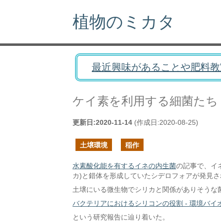
植物のミカタ
最近興味があることや肥料教
ケイ素を利用する細菌たち
更新日:
2020-11-14
(作成日:
2020-08-25
)
土壌環境
稲作
水素酸化能を有するイネの内生菌
の記事で、イ
カ)と錯体を形成していたシデロフォアが発見
土壌にいる微生物でシリカと関係がありそうな
バクテリアにおけるシリコンの役割 - 環境バイオテクノロジー学
という研究報告に辿り着いた。