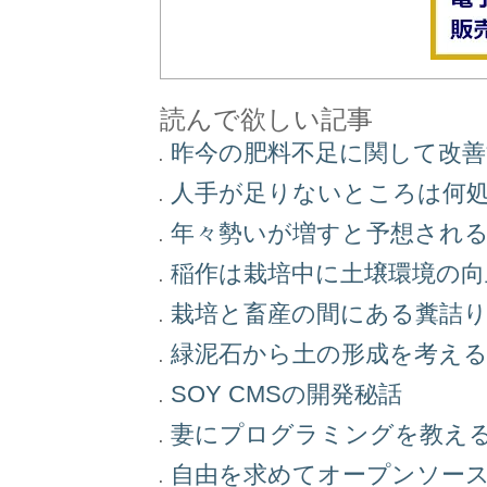
読んで欲しい記事
昨今の肥料不足に関して改
人手が足りないところは何
年々勢いが増すと予想され
稲作は栽培中に土壌環境の
栽培と畜産の間にある糞詰
緑泥石から土の形成を考え
SOY CMSの開発秘話
妻にプログラミングを教え
自由を求めてオープンソー