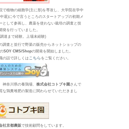
院で植物の細胞学(主に形)を専攻し、大学院在学中
に中退)に今で言うところのスタートアップの初期メ
ーとして参画し、農薬を使わない栽培の調査と技
開発を行っていました。
金調達まで経験。上場未経験)
の調査と並行で野菜の販売からネットショップの
Sの
SOY CMS/Shop
の開発を開始しました。
こちら
職の話で詳しくは
をご覧ください。
、神奈川県の養鶏場、
株式会社コトブキ園
さんで
質な鶏糞堆肥の製造に関わらせていただきまし
会社京都農販
で技術顧問をしています。