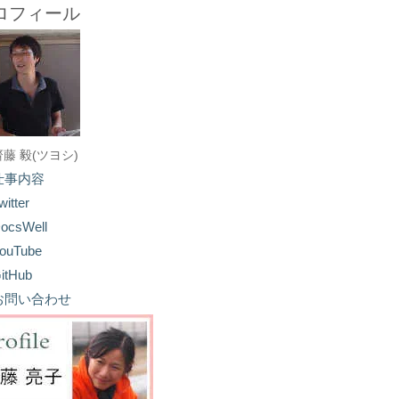
ロフィール
齋藤 毅(ツヨシ)
仕事内容
witter
ocsWell
ouTube
itHub
お問い合わせ