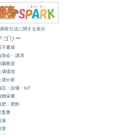
定商取引法に関する表示
テゴリー
電子書籍
勉強会・講演
菜園教室
土壌環境
土壌分析
施設・設備・IoT
植物栄養
堆肥・肥料
家畜糞
農薬
獣害