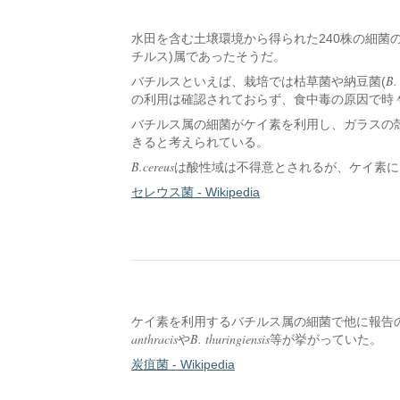
水田を含む土壌環境から得られた240株の細菌
チルス)属であったそうだ。
B. 
バチルスといえば、栽培では枯草菌や納豆菌(
の利用は確認されておらず、食中毒の原因で時
バチルス属の細菌がケイ素を利用し、ガラスの
きると考えられている。
B.cereus
は酸性域は不得意とされるが、ケイ素に
セレウス菌 - Wikipedia
ケイ素を利用するバチルス属の細菌で他に報告
anthracis
B. thuringiensis
や
等が挙がっていた。
炭疽菌 - Wikipedia