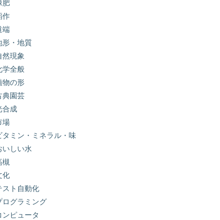
緑肥
稲作
道端
地形・地質
自然現象
化学全般
植物の形
古典園芸
光合成
市場
ビタミン・ミネラル・味
おいしい水
高槻
文化
テスト自動化
プログラミング
コンピュータ