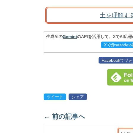
土を理解す
生成AIの
Gemini
のAPIを活用して、XでAI広
Xで@saitod
Facebookで
ツイート
シェア
←
前の記事へ