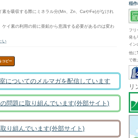
稲作
を吸収する際にミネラル分(Mn、Zn、CaやFe)がなけれ
、ケイ素の利用の前に亜鉛から意識する必要があるのは変わ
フリ
発も
たい
イン
他に
で教
をコピー
室についてのメルマガを配信しています
リ
の問題に取り組んでいます(外部サイト)
取り組んでいます(外部サイト)