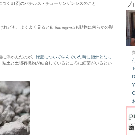
につくBT剤のバチルス・チューリンゲンシスのこと
プ
B. thuringensis
るけれども、よくよく見ると
も動物に何らかの影
頭に浮かんだのが、
緑肥について学んでいた時に指針となっ
、粘土と土壌有機物が結合しているところに細菌がいるとい
T
D
Y
G