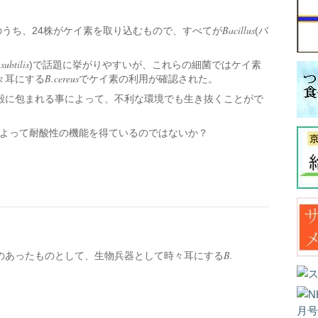
Bacillus
のうち、24株がケイ素を取り込むもので、すべてが
(バ
subtilis
)で話題に挙がりやすいが、これらの細菌ではケイ素
B.cereus
々耳にする
でケイ素の利用が確認された。
殻に包まれる事によって、不利な環境でも生き抜くことがで
よって耐酸性の機能を得ているのではないか？
B.
のあったものとして、生物兵器として時々耳にする