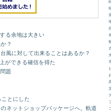
善する余地は大きい
処か？
る台風に対して出来ることはあるか？
向上ができる確信を得た
り問題
る
ることにした
スのネットショップパッケージへ。軌道