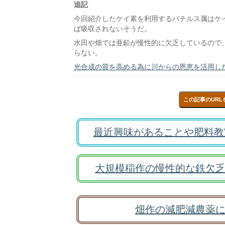
追記
今回紹介したケイ素を利用するバチルス属はケイ素
ば吸収されないそうだ。
水田や畑では亜鉛が慢性的に欠乏しているので
らない。
光合成の質を高める為に川からの恩恵を活用し
この記事のURL
最近興味があることや肥料教
大規模稲作の慢性的な鉄欠乏
畑作の減肥減農薬に