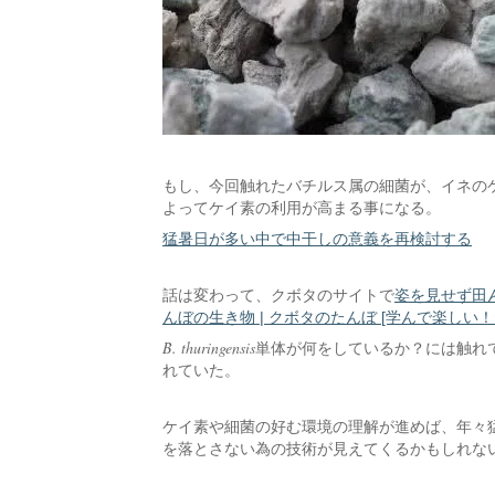
もし、今回触れたバチルス属の細菌が、イネの
よってケイ素の利用が高まる事になる。
猛暑日が多い中で中干しの意義を再検討する
話は変わって、クボタのサイトで
姿を見せず田
んぼの生き物 | クボタのたんぼ [学んで楽しい
B. thuringensis
単体が何をしているか？には触れ
れていた。
ケイ素や細菌の好む環境の理解が進めば、年々
を落とさない為の技術が見えてくるかもしれな