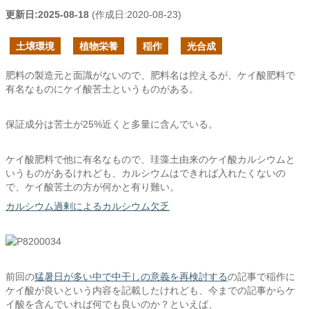
更新日:
2025-08-18
(作成日:
2020-08-23
)
土壌環境
植物栄養
稲作
光合成
肥料の製造元と面識がないので、肥料名は控えるが、ケイ酸肥料で
有名なものにケイ酸苦土というものがある。
保証成分は苦土が25%近くと多量に含んでいる。
ケイ酸肥料で他に有名なもので、珪藻土由来のケイ酸カルシウムと
いうものがあるけれども、カルシウムはできれば入れたくないの
で、ケイ酸苦土の方が何かと有り難い。
カルシウム過剰によるカルシウム欠乏
前回の
猛暑日が多い中で中干しの意義を再検討する
の記事で稲作に
ケイ酸が良いという内容を記載したけれども、今までの記事からケ
イ酸を含んでいれば何でも良いのか？といえば、