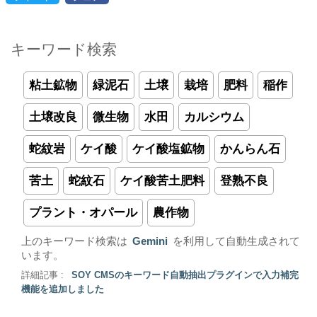
キーワード検索
粘土鉱物
緑泥石
土壌
栽培
肥料
稲作
土壌改良
微生物
水田
カルシウム
蛇紋岩
ケイ酸
ケイ酸塩鉱物
かんらん石
苦土
蛇紋石
ケイ酸苦土肥料
登熟不良
プラント・オパール
農作物
上のキーワード検索は
Gemini
を利用して自動生成されて
います。
詳細記事 :
SOY CMSのキーワード自動抽出プラグインで入力補完
機能を追加しました