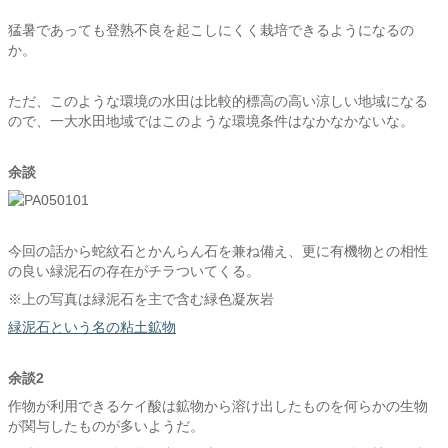
猛暑であっても登熟不良を起こしにくく栽培できるようになるの
か。
ただ、このような環境の水田は比較的標高の高い涼しい地域になる
ので、一大水田地域ではこのような環境条件はなかなかないな。
余談
今回の話から蛇紋石とかんらん石を兼ね備え、更に有機物との相性
の良い緑泥石の存在がチラついてくる。
※上の写真は緑泥石を主で含む緑色凝灰岩
緑泥石という名の粘土鉱物
余談2
作物が利用できるケイ酸は鉱物から溶け出したものを何らかの生物
が関与したものが多いようだ。