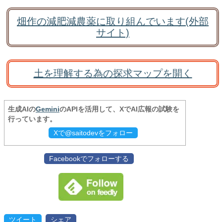
畑作の減肥減農薬に取り組んでいます(外部
サイト)
土を理解する為の探求マップを開く
生成AIの
Gemini
のAPIを活用して、XでAI広報の試験を
行っています。
Xで@saitodevをフォロー
Facebookでフォローする
ツイート
シェア