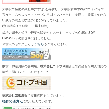
大学院で植物の細胞学(主に形)を専攻し、大学院在学中(後に中退)に今で
言うところのスタートアップの初期メンバーとして参画し、農薬を使わな
い栽培の調査と技法の開発を行っていました。
(資金調達まで経験。上場未経験)
栽培の調査と並行で野菜の販売からネットショップのCMSの
SOY
CMS/Shop
の開発を開始しました。
こちら
※前職の話で詳しくは
をご覧ください。
以前、神奈川県の養鶏場、
株式会社コトブキ園
さんで高品質な鶏糞堆肥の
製造に関わらせていただきました。
株式会社京都農販
で技術顧問をしています。
稲作の省力化
に取り組んでいます。