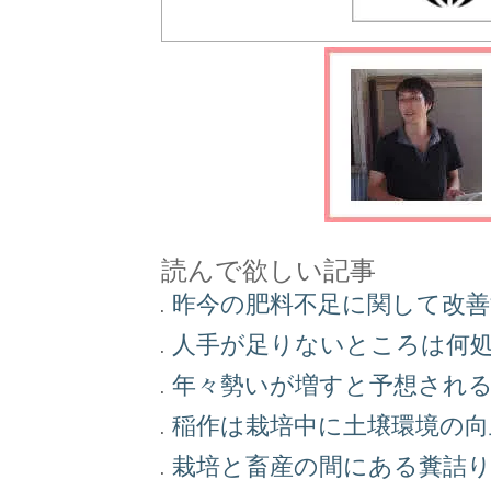
読んで欲しい記事
昨今の肥料不足に関して改
人手が足りないところは何
年々勢いが増すと予想され
稲作は栽培中に土壌環境の
栽培と畜産の間にある糞詰