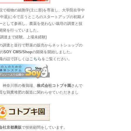
院で植物の細胞学(主に形)を専攻し、大学院在学中
に中退)に今で言うところのスタートアップの初期メ
ーとして参画し、農薬を使わない栽培の調査と技
開発を行っていました。
金調達まで経験。上場未経験)
の調査と並行で野菜の販売からネットショップの
Sの
SOY CMS/Shop
の開発を開始しました。
こちら
職の話で詳しくは
をご覧ください。
、神奈川県の養鶏場、
株式会社コトブキ園
さんで
質な鶏糞堆肥の製造に関わらせていただきまし
会社京都農販
で技術顧問をしています。