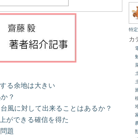
特
カ
善する余地は大きい
処か？
る台風に対して出来ることはあるか？
向上ができる確信を得た
り問題