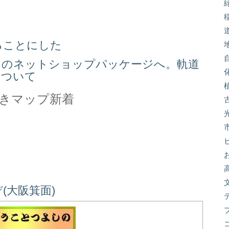
る
ることにした
スのネットショップパッケージへ。軌道
について
きマップ新着
(大阪箕面)