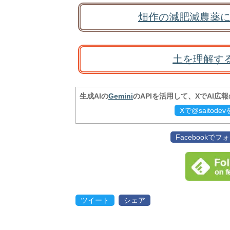
畑作の減肥減農薬に
土を理解す
生成AIの
Gemini
のAPIを活用して、XでAI広
Xで@saitod
Facebookで
ツイート
シェア