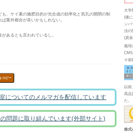
大学
ども、ケイ素の施肥目的が光合成の効率化と気孔の開閉の制
(後
れば案外都合が良いかもしれない。
ンバ
法の
性があるとも言われているし。
(資
栽培
CM
※前
をコピー
以前
高品
室についてのメルマガを配信しています
た。
の問題に取り組んでいます(外部サイト)
株式