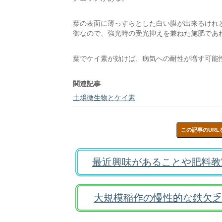
葉の表面に薄っすらとした白い膜が出来るけれ
御なので、強光時の受光抑えを兼ねた施肥であ
葉でケイ素が効けば、病気への耐性が増す可能
関連記事
土壌微生物とケイ素
この記事のURL
最近興味があることや肥料教
大規模稲作の慢性的な鉄欠乏