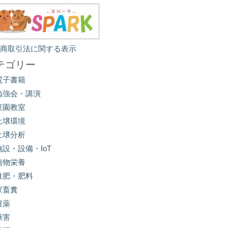
定商取引法に関する表示
テゴリー
電子書籍
勉強会・講演
菜園教室
土壌環境
土壌分析
施設・設備・IoT
植物栄養
堆肥・肥料
家畜糞
農薬
獣害