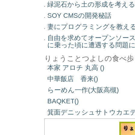
緑泥石から土の形成を考え
SOY CMSの開発秘話
妻にプログラミングを教え
自由を求めてオープンソー
に乗った頃に遭遇する問題
りょうことつよしの食べ歩
本家 アロチ 丸高 ()
中華飯店 香来()
らーめん一作(大阪高槻)
BAQKET()
箕面デニッシュサトウカエデ