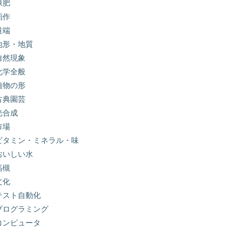
緑肥
稲作
道端
地形・地質
自然現象
化学全般
植物の形
古典園芸
光合成
市場
ビタミン・ミネラル・味
おいしい水
高槻
文化
テスト自動化
プログラミング
コンピュータ