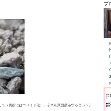
プ
T
D
Y
G
して（実際にはコロイド化）、それを葉面散布するというテ