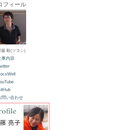
ロフィール
齋藤 毅(ツヨシ)
仕事内容
witter
ocsWell
ouTube
itHub
お問い合わせ