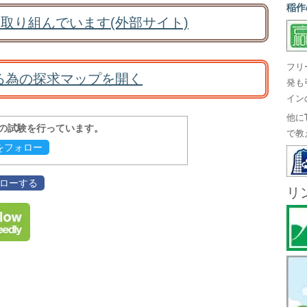
稲作
取り組んでいます(外部サイト)
フリ
る為の探求マップを開く
発も
イン
他に
報の試験を行っています。
で教
evをフォロー
フォローする
リ