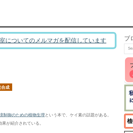
ブ
室についてのメルマガを配信しています
光合成
環境制御のための植物生理
という本で、ケイ素の話題がある。
植
効果が紹介されている。