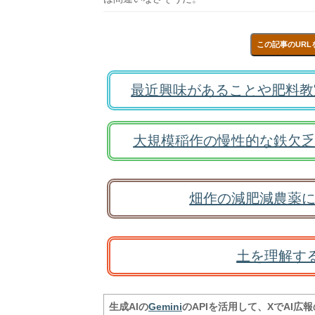
この記事のURL
最近興味があることや肥料教
大規模稲作の慢性的な鉄欠乏
畑作の減肥減農薬に
土を理解す
生成AIの
Gemini
のAPIを活用して、XでAI広