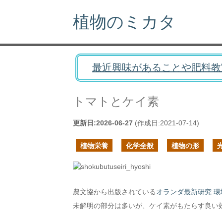
植物のミカタ
最近興味があることや肥料教
トマトとケイ素
更新日:
2026-06-27
(作成日:
2021-07-14
)
植物栄養
化学全般
植物の形
農文協から出版されている
オランダ最新研究 
未解明の部分は多いが、ケイ素がもたらす良い