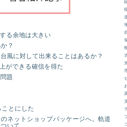
善する余地は大きい
処か？
る台風に対して出来ることはあるか？
向上ができる確信を得た
り問題
る
ることにした
スのネットショップパッケージへ。軌道
について