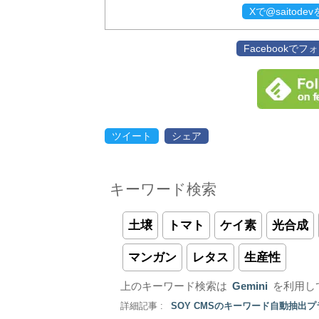
Xで@saitod
Facebookで
ツイート
シェア
キーワード検索
土壌
トマト
ケイ素
光合成
マンガン
レタス
生産性
上のキーワード検索は
Gemini
を利用し
詳細記事 :
SOY CMSのキーワード自動抽出