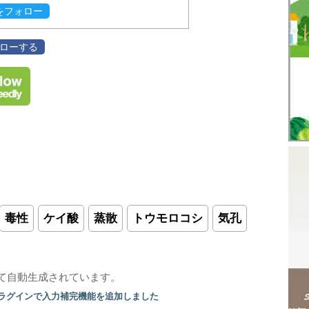
evをフォロー
フォローする
毒性
ケイ酸
蒸散
トウモロコシ
気孔
て自動生成されています。
プラグインで入力補完機能を追加しました