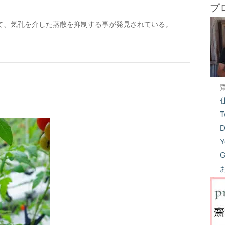
プ
て、気孔を介した蒸散を抑制する事が発見されている。
T
D
Y
G