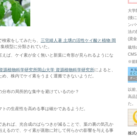
大学
(後
ンバ
法の
(資
で検索をしてみたら、
三宅靖人著 土壌の活性ケイ酸と植物 岡
非集積型に分類されていた。
栽培
CM
言えば、ケイ素が全く無いと新葉に奇形が見られるようにな
※前
 資源植物科学研究所岡山大学 資源植物科学研究所
によると、
ため、株内でケイ素をうまく運搬できないようだ。
以前
の分布の局所的な集中を避けているのか？
高品
た。
マトの生産性を高める事は確かであるようだ。
であれば、光合成のばらつきが減ることで、葉の裏の気孔か
与えるので、ケイ素が蒸散に対して何らかの影響を与える事
株式