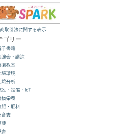
定商取引法に関する表示
テゴリー
電子書籍
勉強会・講演
菜園教室
土壌環境
土壌分析
施設・設備・IoT
植物栄養
堆肥・肥料
家畜糞
農薬
獣害