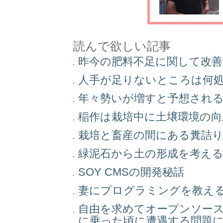
読んで欲しい記事
昨今の肥料不足に関して改
人手が足りないところは何
年々勢いが増すと予想され
稲作は栽培中に土壌環境の
栽培と畜産の間にある糞詰
緑泥石から土の形成を考え
SOY CMSの開発秘話
妻にプログラミングを教え
自由を求めてオープンソー
に乗った頃に遭遇する問題