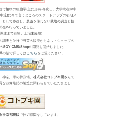
院で植物の細胞学(主に形)を専攻し、大学院在学中
に中退)に今で言うところのスタートアップの初期メ
ーとして参画し、農薬を使わない栽培の調査と技
開発を行っていました。
金調達まで経験。上場未経験)
の調査と並行で野菜の販売からネットショップの
Sの
SOY CMS/Shop
の開発を開始しました。
こちら
職の話で詳しくは
をご覧ください。
、神奈川県の養鶏場、
株式会社コトブキ園
さんで
質な鶏糞堆肥の製造に関わらせていただきまし
会社京都農販
で技術顧問をしています。