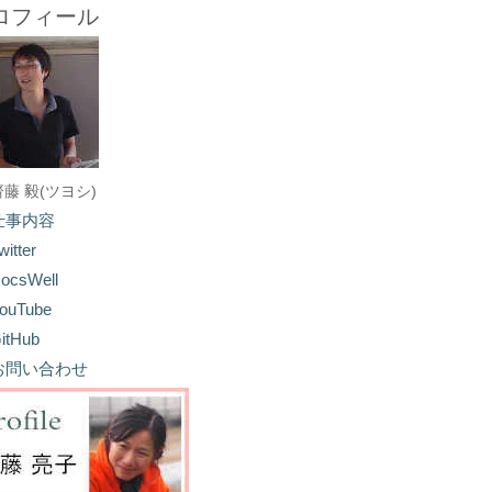
ロフィール
齋藤 毅(ツヨシ)
仕事内容
witter
ocsWell
ouTube
itHub
お問い合わせ