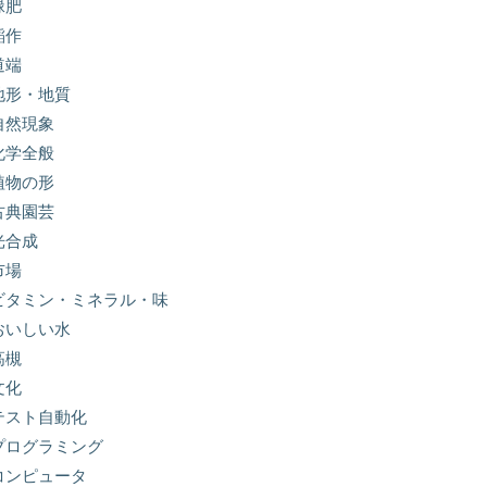
緑肥
稲作
道端
地形・地質
自然現象
化学全般
植物の形
古典園芸
光合成
市場
ビタミン・ミネラル・味
おいしい水
高槻
文化
テスト自動化
プログラミング
コンピュータ