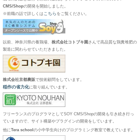
CMS/Shop
の開発を開始しました。
こちら
※前職の話で詳しくは
をご覧ください。
以前、神奈川県の養鶏場、
株式会社コトブキ園
さんで高品質な鶏糞堆肥の
製造に関わらせていただきました。
株式会社京都農販
で技術顧問をしています。
稲作の省力化
に取り組んでいます。
フリーランスのプログラマとしてSOY CMS/Shopの開発も引き続き行っ
ていますので、サイト構築やプラグインの開発をしています。
他に
Tera school
の小中学生向けのプログラミング教室で教えています。