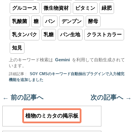
グルコース
微生物資材
ビタミン
緑肥
乳酸菌
糖
パン
デンプン
酵母
乳タンパク
乳糖
パン生地
クラストカラー
知見
上のキーワード検索は
Gemini
を利用して自動生成されて
います。
詳細記事 :
SOY CMSのキーワード自動抽出プラグインで入力補完
機能を追加しました
←
前の記事へ
次の記事へ
→
植物のミカタの掲示板