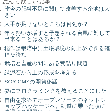
読んで欲しい記事
昨今の肥料不足に関して改善する余地は大
きい
人手が足りないところは何処か？
年々勢いが増すと予想される台風に対して
出来ることはあるか？
稲作は栽培中に土壌環境の向上ができる確
信を得た
栽培と畜産の間にある糞詰り問題
緑泥石から土の形成を考える
SOY CMSの開発秘話
妻にプログラミングを教えることにした
自由を求めてオープンソースのネットシ
ョップパッケージへ。軌道に乗った頃に