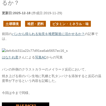
るか？
更新日:
2025-12-18
(作成日:
2019-11-29
)
土壌環境
堆肥・肥料
ビタミン・ミネラル・味
前回の
パンから得られる知見を堆肥製造に活かせるか？
の記事で
は、
はなたれ君
さんによる
写真AC
からの写真
パンの外側のクラストカラーのメイラード反応において、
焼き上げる前のパン生地に乳糖と乳タンパクを添加すると反応の温
度帯が下がるという内容を記載した。
今回は今まで同様、