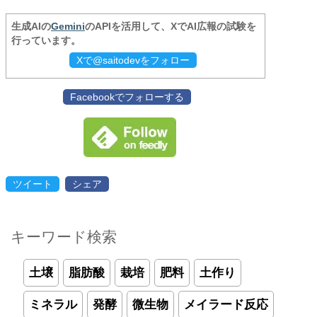
生成AIの
Gemini
のAPIを活用して、XでAI広報の試験を
行っています。
Xで@saitodevをフォロー
Facebookでフォローする
ツイート
シェア
キーワード検索
土壌
脂肪酸
栽培
肥料
土作り
ミネラル
発酵
微生物
メイラード反応