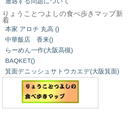
遭遇する問題について
りょうことつよしの食べ歩きマップ新
着
本家 アロチ 丸高 ()
中華飯店 香来()
らーめん一作(大阪高槻)
BAQKET()
箕面デニッシュサトウカエデ(大阪箕面)