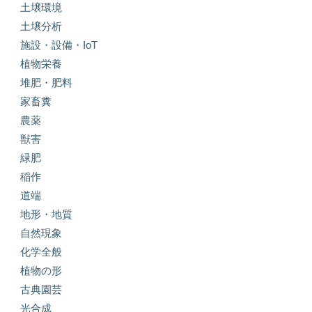
土壌環境
土壌分析
施設・設備・IoT
植物栄養
堆肥・肥料
家畜糞
農薬
獣害
緑肥
稲作
道端
地形・地質
自然現象
化学全般
植物の形
古典園芸
光合成