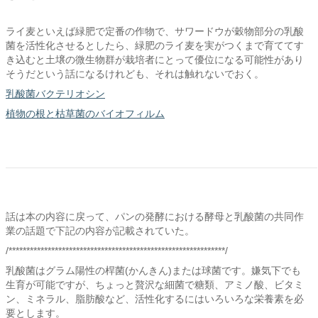
ライ麦といえば緑肥で定番の作物で、サワードウが穀物部分の乳酸
菌を活性化させるとしたら、緑肥のライ麦を実がつくまで育ててす
き込むと土壌の微生物群が栽培者にとって優位になる可能性があり
そうだという話になるけれども、それは触れないでおく。
乳酸菌バクテリオシン
植物の根と枯草菌のバイオフィルム
話は本の内容に戻って、パンの発酵における酵母と乳酸菌の共同作
業の話題で下記の内容が記載されていた。
/*************************************************************/
乳酸菌はグラム陽性の桿菌(かんきん)または球菌です。嫌気下でも
生育が可能ですが、ちょっと贅沢な細菌で糖類、アミノ酸、ビタミ
ン、ミネラル、脂肪酸など、活性化するにはいろいろな栄養素を必
要とします。