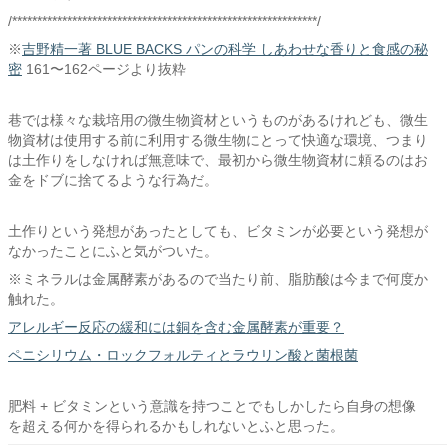
/*************************************************************/
※
吉野精一著 BLUE BACKS パンの科学 しあわせな香りと食感の秘
密
161〜162ページより抜粋
巷では様々な栽培用の微生物資材というものがあるけれども、微生
物資材は使用する前に利用する微生物にとって快適な環境、つまり
は土作りをしなければ無意味で、最初から微生物資材に頼るのはお
金をドブに捨てるような行為だ。
土作りという発想があったとしても、ビタミンが必要という発想が
なかったことにふと気がついた。
※ミネラルは金属酵素があるので当たり前、脂肪酸は今まで何度か
触れた。
アレルギー反応の緩和には銅を含む金属酵素が重要？
ペニシリウム・ロックフォルティとラウリン酸と菌根菌
肥料 + ビタミンという意識を持つことでもしかしたら自身の想像
を超える何かを得られるかもしれないとふと思った。