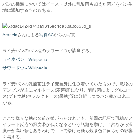
パンの種類においてはイースト以外に乳酸菌も加えた菌群をパン生
地に添加するものもある。
Arancio
さんによる
写真AC
からの写真
ライ麦パンのパン種のサワードウが該当する。
ライ麦パン - Wikipedia
サワードウ - Wikipedia
ライ麦パンの乳酸菌はライ麦自身に住み着いていたもので、穀物の
デンプンが主にマルトース(麦芽糖)になり、乳酸菌によりグルコー
ス(ブドウ糖)やフルクトース(果糖)等に分解しつつパン種が出来上
がる。
ここで様々な糖の名前が挙がったけれども、前回の記事で乳糖がメ
イラード反応の温度帯が低くなるという話題を挙げ、当然ながら温
度帯が高い糖もあるわけで、上で挙げた糖も焼き色に何らかの影響
を与える。