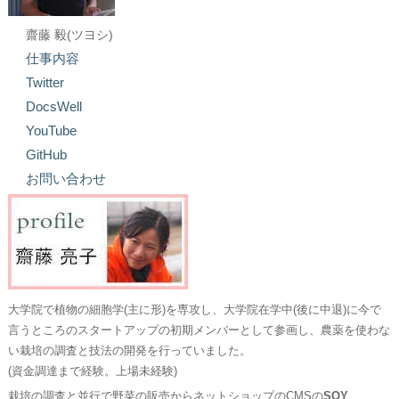
齋藤 毅(ツヨシ)
仕事内容
Twitter
DocsWell
YouTube
GitHub
お問い合わせ
大学院で植物の細胞学(主に形)を専攻し、大学院在学中(後に中退)に今で
言うところのスタートアップの初期メンバーとして参画し、農薬を使わな
い栽培の調査と技法の開発を行っていました。
(資金調達まで経験。上場未経験)
栽培の調査と並行で野菜の販売からネットショップのCMSの
SOY