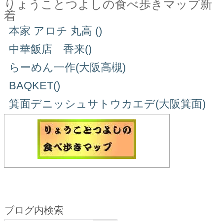
りょうことつよしの食べ歩きマップ新
着
本家 アロチ 丸高 ()
中華飯店 香来()
らーめん一作(大阪高槻)
BAQKET()
箕面デニッシュサトウカエデ(大阪箕面)
ブログ内検索