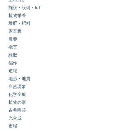
施設・設備・IoT
植物栄養
堆肥・肥料
家畜糞
農薬
獣害
緑肥
稲作
道端
地形・地質
自然現象
化学全般
植物の形
古典園芸
光合成
市場