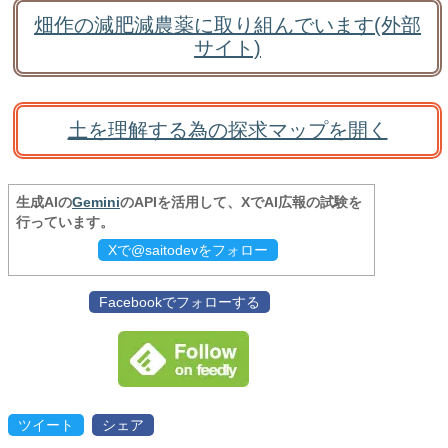
畑作の減肥減農薬に取り組んでいます(外部
サイト)
土を理解する為の探求マップを開く
生成AIの
Gemini
のAPIを活用して、XでAI広報の試験を
行っています。
Xで@saitodevをフォロー
Facebookでフォローする
ツイート
シェア