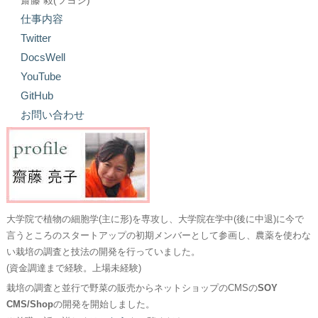
齋藤 毅(ツヨシ)
仕事内容
Twitter
DocsWell
YouTube
GitHub
お問い合わせ
大学院で植物の細胞学(主に形)を専攻し、大学院在学中(後に中退)に今で
言うところのスタートアップの初期メンバーとして参画し、農薬を使わな
い栽培の調査と技法の開発を行っていました。
(資金調達まで経験。上場未経験)
栽培の調査と並行で野菜の販売からネットショップのCMSの
SOY
CMS/Shop
の開発を開始しました。