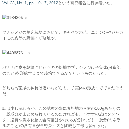
Vol. 23, No. 1, pp. 10-17, 2012
という研究報告に行き着いた。
ブナシメジの菌床栽培において、キャベツの芯、ニンジンやジャガ
イモの皮等の野菜くず培地や、
バナナの皮を乾燥させたものの培地でブナシメジは子実体(可食部
のこと)を形成するまで栽培できるか？というものだった。
どちらも菌糸の伸長は遅いながらも、子実体の形成までできたそう
だ。
話は少し変わるが、この試験の際に各培地の素材の100gあたりの
一般成分がまとめられているのだけれども、バナナの皮はタンパ
ク、脂質や炭水化物の含有量は少ないのだけれども、灰分(ミネラ
ルのこと)の含有量が各野菜クズと比較して最も多かった。