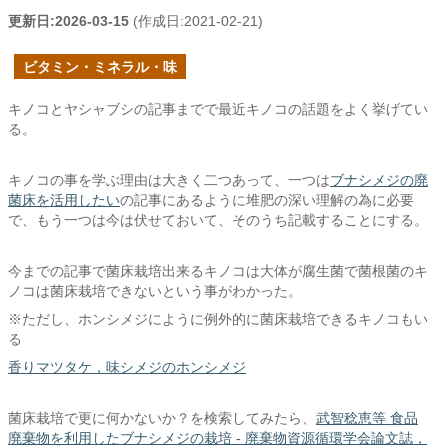
更新日:
2026-03-15
(作成日:
2021-02-21
)
ビタミン・ミネラル・味
キノコとヤシャブシの記事までで最近キノコの話題をよく挙げてい
る。
キノコの事を学ぶ理由は大きく二つあって、一つは
ブナシメジの廃
菌床を活用したい
の記事にあるように堆肥の深い理解の為に必要
で、もう一つは今は伏せておいて、そのうち記載することにする。
今までの記事で菌床栽培出来るキノコは大体が腐生菌で菌根菌のキ
ノコは菌床栽培できないという事がわかった。
※ただし、ホンシメジにように例外的に菌床栽培できるキノコもい
る
香りマツタケ，味シメジのホンシメジ
菌床栽培で更に何かないか？を検索してみたら、
武智稔恵等 食品
廃棄物を利用したブナシメジの栽培 - 廃棄物資源循環学会論文誌，