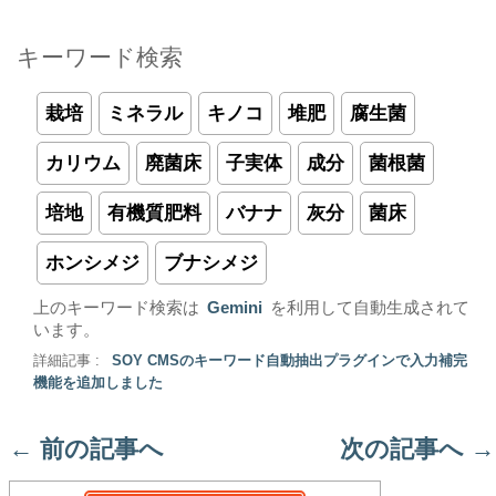
キーワード検索
栽培
ミネラル
キノコ
堆肥
腐生菌
カリウム
廃菌床
子実体
成分
菌根菌
培地
有機質肥料
バナナ
灰分
菌床
ホンシメジ
ブナシメジ
上のキーワード検索は
Gemini
を利用して自動生成されて
います。
詳細記事 :
SOY CMSのキーワード自動抽出プラグインで入力補完
機能を追加しました
←
前の記事へ
次の記事へ
→