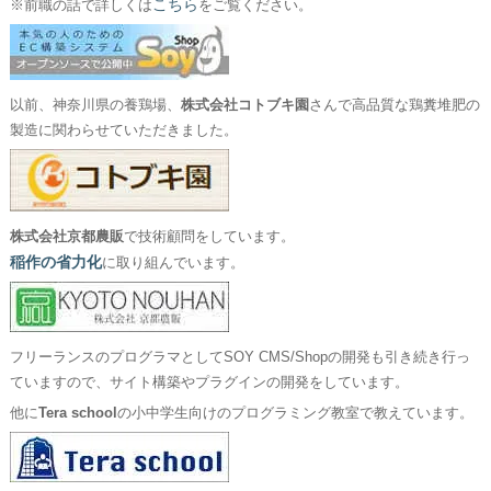
こちら
※前職の話で詳しくは
をご覧ください。
以前、神奈川県の養鶏場、
株式会社コトブキ園
さんで高品質な鶏糞堆肥の
製造に関わらせていただきました。
株式会社京都農販
で技術顧問をしています。
稲作の省力化
に取り組んでいます。
フリーランスのプログラマとしてSOY CMS/Shopの開発も引き続き行っ
ていますので、サイト構築やプラグインの開発をしています。
他に
Tera school
の小中学生向けのプログラミング教室で教えています。