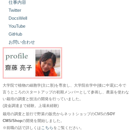
仕事内容
Twitter
DocsWell
YouTube
GitHub
お問い合わせ
大学院で植物の細胞学(主に形)を専攻し、大学院在学中(後に中退)に今で
言うところのスタートアップの初期メンバーとして参画し、農薬を使わな
い栽培の調査と技法の開発を行っていました。
(資金調達まで経験。上場未経験)
栽培の調査と並行で野菜の販売からネットショップのCMSの
SOY
CMS/Shop
の開発を開始しました。
こちら
※前職の話で詳しくは
をご覧ください。