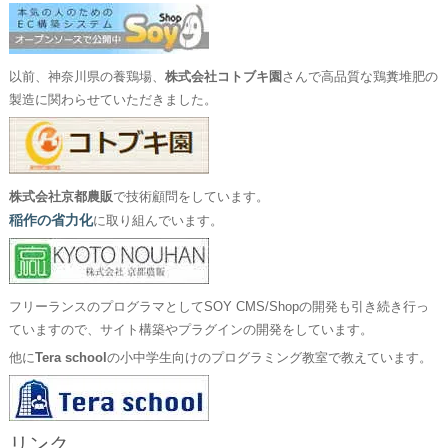
以前、神奈川県の養鶏場、
株式会社コトブキ園
さんで高品質な鶏糞堆肥の
製造に関わらせていただきました。
株式会社京都農販
で技術顧問をしています。
稲作の省力化
に取り組んでいます。
フリーランスのプログラマとしてSOY CMS/Shopの開発も引き続き行っ
ていますので、サイト構築やプラグインの開発をしています。
他に
Tera school
の小中学生向けのプログラミング教室で教えています。
リンク