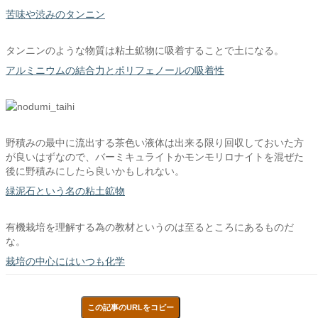
苦味や渋みのタンニン
タンニンのような物質は粘土鉱物に吸着することで土になる。
アルミニウムの結合力とポリフェノールの吸着性
野積みの最中に流出する茶色い液体は出来る限り回収しておいた方
が良いはずなので、バーミキュライトかモンモリロナイトを混ぜた
後に野積みにしたら良いかもしれない。
緑泥石という名の粘土鉱物
有機栽培を理解する為の教材というのは至るところにあるものだ
な。
栽培の中心にはいつも化学
この記事のURLをコピー