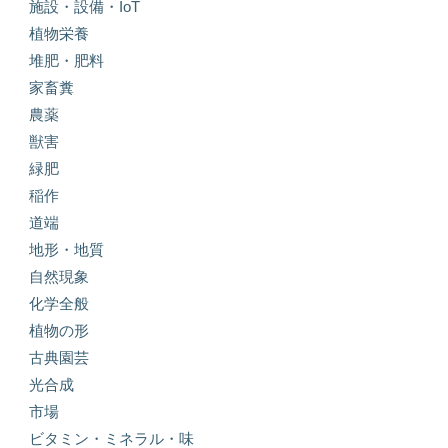
施設・設備・IoT
植物栄養
堆肥・肥料
家畜糞
農薬
獣害
緑肥
稲作
道端
地形・地質
自然現象
化学全般
植物の形
古典園芸
光合成
市場
ビタミン・ミネラル・味