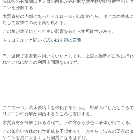
温床後の有機物はキノコの菌糸が先駆的な微生物や難分解性のリグ
ニンを分解する。
木質資材の内部にあったセルロースが出始めたら、キノコの菌糸に
対して攻撃性のある菌が現れる。
この菌が幼苗にとって良い影響をもたらす可能性がある。
トリコデルマと聞いて思い出す師の言葉
尚、温床で家畜糞を用いていたとしても、上記の過程が正常に行わ
れていれば培土の利用上問題ないはず。
ここで一つ、温床後培土を強化するならば、野積みにしたところで
リグニンの分解が開始するところに着目する。
木質資材が分解される過程で、下の方から茶色い液体が出てくる。
この茶色い液体の化学組成を予想すると、おそらく渋みの要素のタ
ンニンを更に大きくした物質になるはずだ。