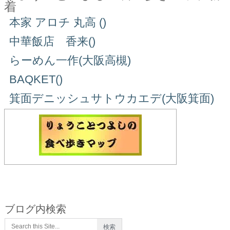
着
本家 アロチ 丸高 ()
中華飯店 香来()
らーめん一作(大阪高槻)
BAQKET()
箕面デニッシュサトウカエデ(大阪箕面)
ブログ内検索