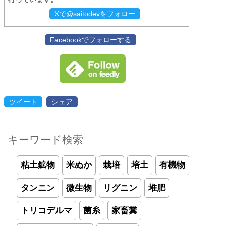
Xで@saitodevをフォロー
Facebookでフォローする
ツイート
シェア
キーワード検索
粘土鉱物
米ぬか
栽培
培土
有機物
タンニン
微生物
リグニン
堆肥
トリコデルマ
菌糸
家畜糞