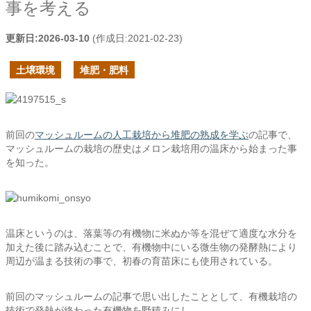
事を考える
更新日:
2026-03-10
(作成日:
2021-02-23
)
土壌環境
堆肥・肥料
前回の
マッシュルームの人工栽培から堆肥の熟成を学ぶ
の記事で、
マッシュルームの栽培の歴史はメロン栽培用の温床から始まった事
を知った。
温床というのは、落葉等の有機物に米ぬか等を混ぜて適度な水分を
加えた後に踏み込むことで、有機物中にいる微生物の発酵熱により
周辺が温まる技術の事で、初春の育苗床にも使用されている。
前回のマッシュルームの記事で思い出したこととして、有機栽培の
技術で発熱が終わった有機物を野積みにし、