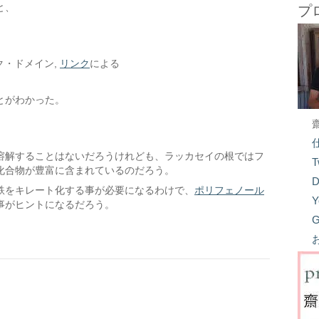
と、
プ
パブリック・ドメイン,
リンク
による
とがわかった。
溶解することはないだろうけれども、ラッカセイの根ではフ
T
化合物が豊富に含まれているのだろう。
D
鉄をキレート化する事が必要になるわけで、
ポリフェノール
Y
事がヒントになるだろう。
G