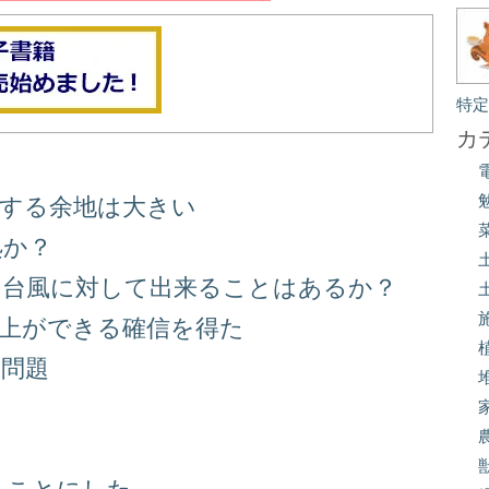
特
カ
善する余地は大きい
処か？
る台風に対して出来ることはあるか？
向上ができる確信を得た
り問題
る