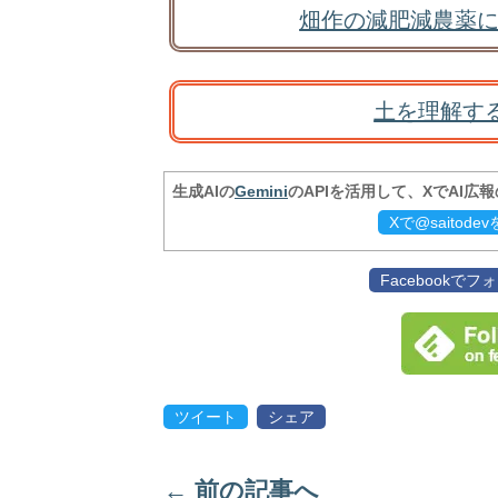
畑作の減肥減農薬に
土を理解す
生成AIの
Gemini
のAPIを活用して、XでAI広
Xで@saitod
Facebookで
ツイート
シェア
←
前の記事へ