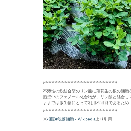
/*************************************************/
不溶性の鉄結合型のリン酸に落花生の根の細胞
胞壁中のフェノール化合物が、リン酸と結合し
ままでは微生物にとって利用不可能であるため
/*************************************************/
※
根圏#脱落細胞 - Wikipedia
より引用