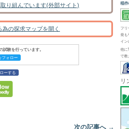
稲作
取り組んでいます(外部サイト)
る為の探求マップを開く
フリ
発も
イン
報の試験を行っています。
他に
で教
evをフォロー
フォローする
リ
次の記事へ
→