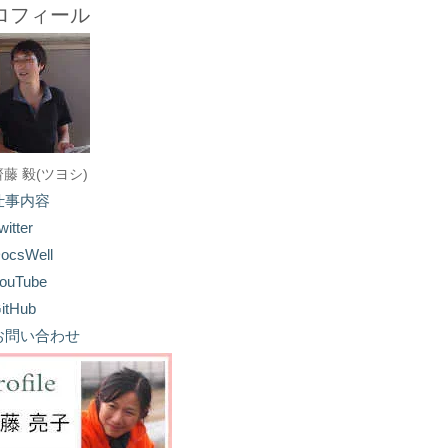
ロフィール
齋藤 毅(ツヨシ)
仕事内容
witter
ocsWell
ouTube
itHub
お問い合わせ