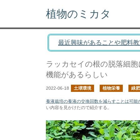
植物のミカタ
最近興味があることや肥料教
ラッカセイの根の脱落細胞
機能があるらしい
2022-06-18
土壌環境
植物栄養
緑肥
養液栽培の養液の交換回数を減らすことは可能
い内容を見かけたので紹介する。