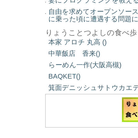
妻にプログラミングを教え
自由を求めてオープンソー
に乗った頃に遭遇する問題
りょうことつよしの食べ歩
本家 アロチ 丸高 ()
中華飯店 香来()
らーめん一作(大阪高槻)
BAQKET()
箕面デニッシュサトウカエデ