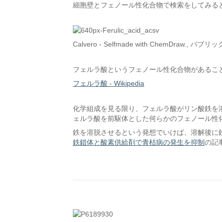
細胞壁とフェノール性化合物で検索をしてみる
Calvero - Selfmade with ChemDraw., 
フェルラ酸というフェノール性化合物があるこ
フェルラ酸 - Wikipedia
化学組成を見る限り、フェルラ酸がリン酸鉄を
ェルラ酸を前駆体とした何らかのフェノール性
鉄を溶脱させるという発想でいけば、溶解後に
鉄錯体と酸素供給剤で青枯病の発生を抑制
の記