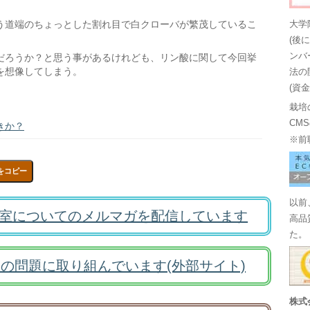
う道端のちょっとした割れ目で白クローバが繁茂しているこ
大学
(後
ンバ
だろうか？と思う事があるけれども、リン酸に関して今回挙
を想像してしまう。
法の
(資
栽培
CM
きか？
※前
をコピー
以前
室についてのメルマガを配信しています
高品
た。
の問題に取り組んでいます(外部サイト)
株式