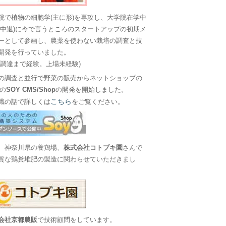
院で植物の細胞学(主に形)を専攻し、大学院在学中
に中退)に今で言うところのスタートアップの初期メ
ーとして参画し、農薬を使わない栽培の調査と技
開発を行っていました。
金調達まで経験。上場未経験)
の調査と並行で野菜の販売からネットショップの
Sの
SOY CMS/Shop
の開発を開始しました。
こちら
職の話で詳しくは
をご覧ください。
、神奈川県の養鶏場、
株式会社コトブキ園
さんで
質な鶏糞堆肥の製造に関わらせていただきまし
会社京都農販
で技術顧問をしています。