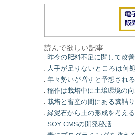
読んで欲しい記事
昨今の肥料不足に関して改
人手が足りないところは何
年々勢いが増すと予想され
稲作は栽培中に土壌環境の
栽培と畜産の間にある糞詰
緑泥石から土の形成を考え
SOY CMSの開発秘話