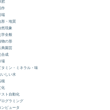
緑肥
稲作
道端
地形・地質
自然現象
化学全般
植物の形
古典園芸
光合成
市場
ビタミン・ミネラル・味
おいしい水
高槻
文化
テスト自動化
プログラミング
コンピュータ