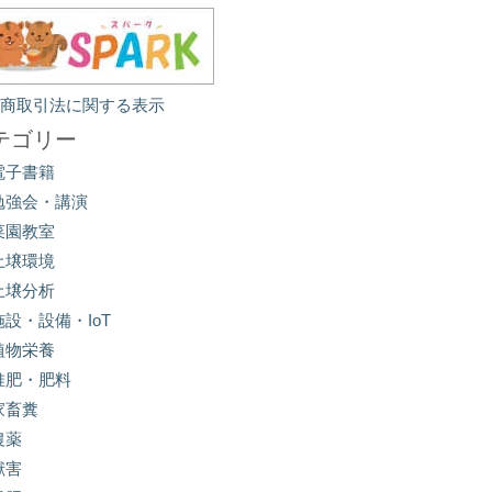
定商取引法に関する表示
テゴリー
電子書籍
勉強会・講演
菜園教室
土壌環境
土壌分析
施設・設備・IoT
植物栄養
堆肥・肥料
家畜糞
農薬
獣害