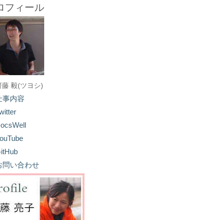
ロフィール
齋藤 毅(ツヨシ)
仕事内容
witter
ocsWell
ouTube
itHub
お問い合わせ