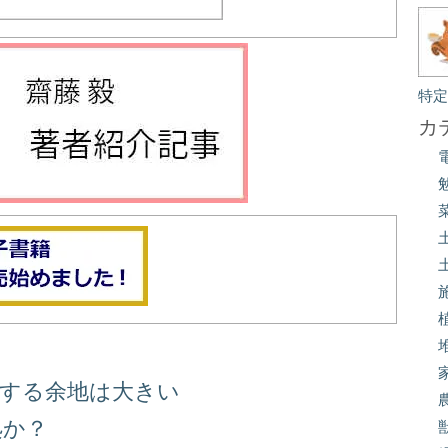
特
カ
善する余地は大きい
処か？