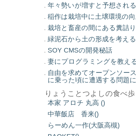
年々勢いが増すと予想され
稲作は栽培中に土壌環境の
栽培と畜産の間にある糞詰
緑泥石から土の形成を考え
SOY CMSの開発秘話
妻にプログラミングを教え
自由を求めてオープンソー
に乗った頃に遭遇する問題
りょうことつよしの食べ歩
本家 アロチ 丸高 ()
中華飯店 香来()
らーめん一作(大阪高槻)