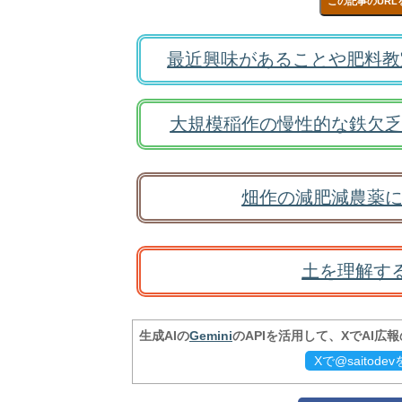
この記事のURL
最近興味があることや肥料教
大規模稲作の慢性的な鉄欠乏
畑作の減肥減農薬に
土を理解す
生成AIの
Gemini
のAPIを活用して、XでAI広
Xで@saitod