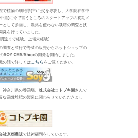
院で植物の細胞学(主に形)を専攻し、大学院在学中
に中退)に今で言うところのスタートアップの初期メ
ーとして参画し、農薬を使わない栽培の調査と技
開発を行っていました。
金調達まで経験。上場未経験)
の調査と並行で野菜の販売からネットショップの
Sの
SOY CMS/Shop
の開発を開始しました。
こちら
職の話で詳しくは
をご覧ください。
、神奈川県の養鶏場、
株式会社コトブキ園
さんで
質な鶏糞堆肥の製造に関わらせていただきまし
会社京都農販
で技術顧問をしています。