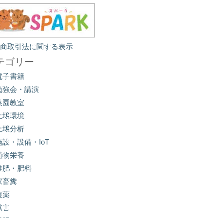
定商取引法に関する表示
テゴリー
電子書籍
勉強会・講演
菜園教室
土壌環境
土壌分析
施設・設備・IoT
植物栄養
堆肥・肥料
家畜糞
農薬
獣害