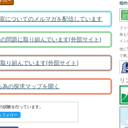
をコピー
稲作
室についてのメルマガを配信しています
フリ
発も
の問題に取り組んでいます(外部サイト)
イン
他に
で教
取り組んでいます(外部サイト)
リ
る為の探求マップを開く
報の試験を行っています。
evをフォロー