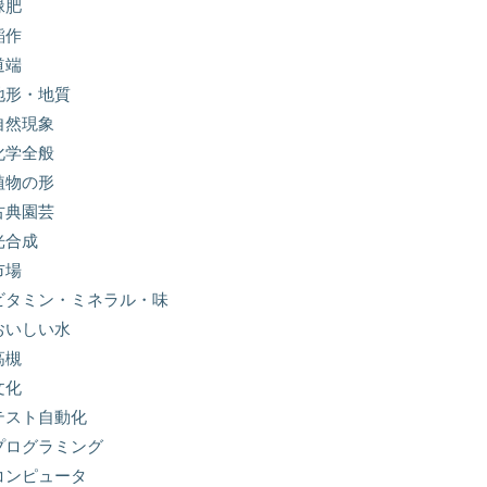
緑肥
稲作
道端
地形・地質
自然現象
化学全般
植物の形
古典園芸
光合成
市場
ビタミン・ミネラル・味
おいしい水
高槻
文化
テスト自動化
プログラミング
コンピュータ