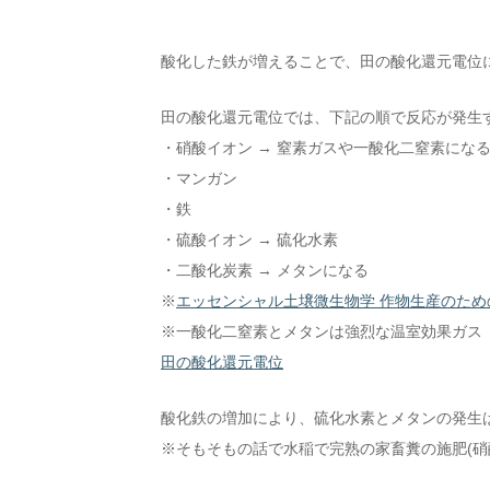
酸化した鉄が増えることで、田の酸化還元電位
田の酸化還元電位では、下記の順で反応が発生
・硝酸イオン → 窒素ガスや一酸化二窒素にな
・マンガン
・鉄
・硫酸イオン → 硫化水素
・二酸化炭素 → メタンになる
※
エッセンシャル土壌微生物学 作物生産のための
※一酸化二窒素とメタンは強烈な温室効果ガス
田の酸化還元電位
酸化鉄の増加により、硫化水素とメタンの発生
※そもそもの話で水稲で完熟の家畜糞の施肥(硝