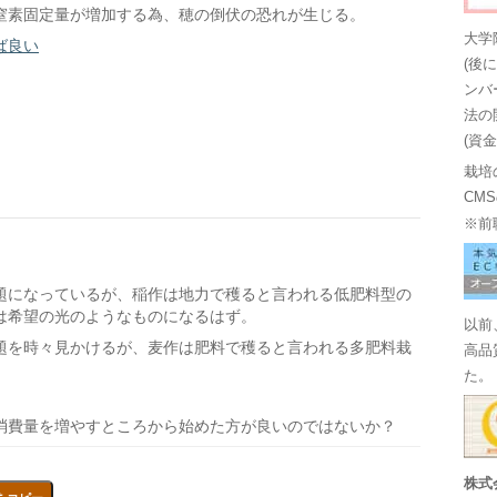
窒素固定量が増加する為、穂の倒伏の恐れが生じる。
大学
ば良い
(後
ンバ
法の
(資
栽培
CM
※前
題になっているが、稲作は地力で穫ると言われる低肥料型の
は希望の光のようなものになるはず。
以前
題を時々見かけるが、麦作は肥料で穫ると言われる多肥料栽
高品
。
た。
消費量を増やすところから始めた方が良いのではないか？
株式