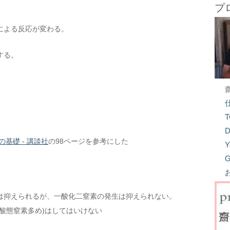
プ
による反応が変わる。
する。
る
T
D
基礎 - 講談社
の98ページを参考にした
Y
G
は抑えられるが、一酸化二窒素の発生は抑えられない。
酸態窒素多め)はしてはいけない