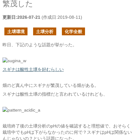
繁茂した
更新日:
2026-07-21
(作成日:
2019-08-11
)
土壌環境
土壌分析
化学全般
昨日、下記のような話題が挙がった。
スギナは酸性土壌を好むらしい
畑のど真ん中にスギナが繁茂している畑がある。
スギナは酸性土壌の指標だと言われているけれども、
栽培終了後の土壌分析のpHの値を確認すると理想値で、おそらく
栽培中でもpHは下がらなかったのに何で？スギナはpHは関係ない
んじゃないの？という話題になった。