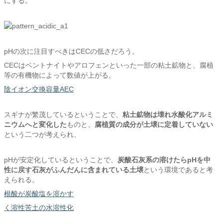
にする。
pHの次に注目すべきはCECの低さだろう。
CECはベントナイトやアロフェンといった一部の粘土鉱物と、腐植
等の有機物によって数値が上がる。
陰イオン交換容量AEC
スギナが繁茂しているということで、
粘土鉱物は壊れ水酸化アルミ
ニウムへと変化した
ものと、
腐植質の成分が土壌に定着していない
という二つが考えられ、
pHが安定化しているということで、
炭酸石灰系の溶けたらpHを中
性に戻す石灰がふんだんに含まれている土壌
という環境であると考
えられる。
根酸が炭酸塩を溶かす
く溶性苦土の水溶性化