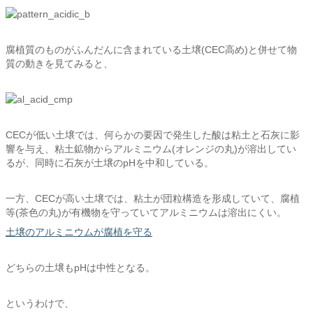
腐植質のものがふんだんに含まれている土壌(CEC高め)と併せて物
質の動きを見てみると、
CECが低い土壌では、何らかの要因で発生した酸は粘土と石灰に影
響を与え、粘土鉱物からアルミニウム(オレンジの丸)が溶出してい
るが、同時に石灰が土壌のpHを中和している。
一方、CECが高い土壌では、粘土が団粒構造を形成していて、腐植
等(茶色の丸)が有機物を守っていてアルミニウムは溶出にくい。
土壌のアルミニウムが腐植を守る
どちらの土壌もpHは中性となる。
というわけで、