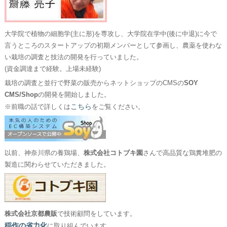
大学院で植物の細胞学(主に形)を専攻し、大学院在学中(後に中退)に今で
言うところのスタートアップの初期メンバーとして参画し、農薬を使わな
い栽培の調査と技法の開発を行っていました。
(資金調達まで経験。上場未経験)
栽培の調査と並行で野菜の販売からネットショップのCMSの
SOY
CMS/Shop
の開発を開始しました。
こちら
※前職の話で詳しくは
をご覧ください。
以前、神奈川県の養鶏場、
株式会社コトブキ園
さんで高品質な鶏糞堆肥の
製造に関わらせていただきました。
株式会社京都農販
で技術顧問をしています。
稲作の省力化
に取り組んでいます。