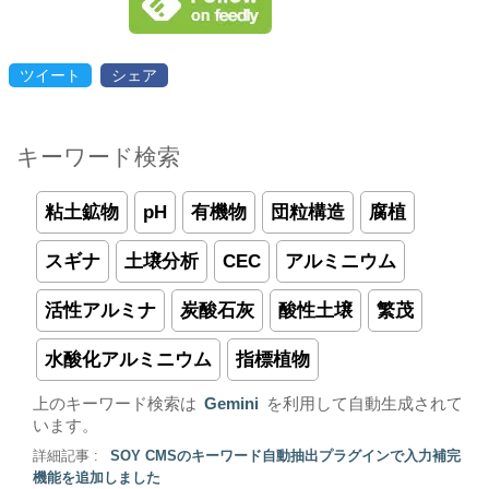
ツイート
シェア
キーワード検索
粘土鉱物
pH
有機物
団粒構造
腐植
スギナ
土壌分析
CEC
アルミニウム
活性アルミナ
炭酸石灰
酸性土壌
繁茂
水酸化アルミニウム
指標植物
上のキーワード検索は
Gemini
を利用して自動生成されて
います。
詳細記事 :
SOY CMSのキーワード自動抽出プラグインで入力補完
機能を追加しました