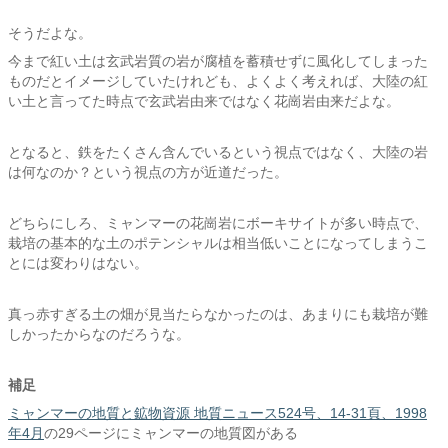
そうだよな。
今まで紅い土は玄武岩質の岩が腐植を蓄積せずに風化してしまった
ものだとイメージしていたけれども、よくよく考えれば、大陸の紅
い土と言ってた時点で玄武岩由来ではなく花崗岩由来だよな。
となると、鉄をたくさん含んでいるという視点ではなく、大陸の岩
は何なのか？という視点の方が近道だった。
どちらにしろ、ミャンマーの花崗岩にボーキサイトが多い時点で、
栽培の基本的な土のポテンシャルは相当低いことになってしまうこ
とには変わりはない。
真っ赤すぎる土の畑が見当たらなかったのは、あまりにも栽培が難
しかったからなのだろうな。
補足
ミャンマーの地質と鉱物資源 地質ニュース524号、14-31頁、1998
年4月
の29ページにミャンマーの地質図がある