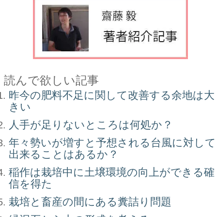
読んで欲しい記事
昨今の肥料不足に関して改善する余地は大
きい
人手が足りないところは何処か？
年々勢いが増すと予想される台風に対して
出来ることはあるか？
稲作は栽培中に土壌環境の向上ができる確
信を得た
栽培と畜産の間にある糞詰り問題