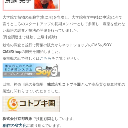
大学院で植物の細胞学(主に形)を専攻し、大学院在学中(後に中退)に今で
言うところのスタートアップの初期メンバーとして参画し、農薬を使わな
い栽培の調査と技法の開発を行っていました。
(資金調達まで経験。上場未経験)
栽培の調査と並行で野菜の販売からネットショップのCMSの
SOY
CMS/Shop
の開発を開始しました。
こちら
※前職の話で詳しくは
をご覧ください。
以前、神奈川県の養鶏場、
株式会社コトブキ園
さんで高品質な鶏糞堆肥の
製造に関わらせていただきました。
株式会社京都農販
で技術顧問をしています。
稲作の省力化
に取り組んでいます。