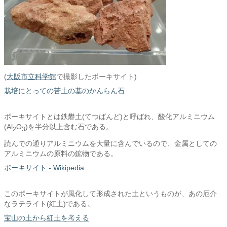
(
大阪市立科学館
で撮影したボーキサイト)
栽培にとっての苦土の基のかんらん石
ボーキサイトとは鉄礬土(てつばんど)と呼ばれ、酸化アルミニウム
(Al
O
)を半分以上含む石である。
2
3
読んでの通りアルミニウムを大量に含んでいるので、金属としての
アルミニウムの原料の鉱物である。
ボーキサイト - Wikipedia
このボーキサイトが風化して形成された土というものが、あの厄介
なラテライト(紅土)である。
宝山の土から紅土を考える