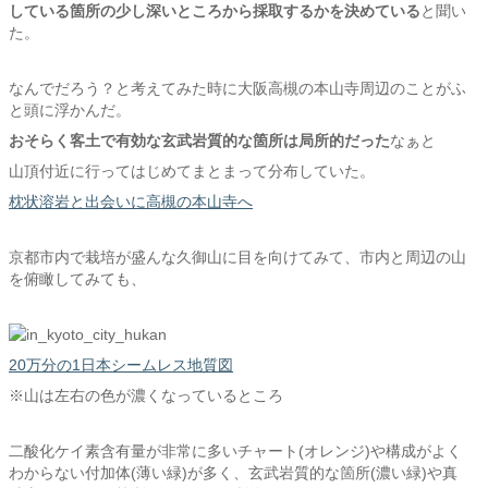
している箇所の少し深いところから採取するかを決めている
と聞い
た。
なんでだろう？と考えてみた時に大阪高槻の本山寺周辺のことがふ
と頭に浮かんだ。
おそらく客土で有効な玄武岩質的な箇所は局所的だった
なぁと
山頂付近に行ってはじめてまとまって分布していた。
枕状溶岩と出会いに高槻の本山寺へ
京都市内で栽培が盛んな久御山に目を向けてみて、市内と周辺の山
を俯瞰してみても、
20万分の1日本シームレス地質図
※山は左右の色が濃くなっているところ
二酸化ケイ素含有量が非常に多いチャート(オレンジ)や構成がよく
わからない付加体(薄い緑)が多く、玄武岩質的な箇所(濃い緑)や真