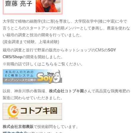
大学院で植物の細胞学(主に形)を専攻し、大学院在学中(後に中退)に今で
言うところのスタートアップの初期メンバーとして参画し、農薬を使わな
い栽培の調査と技法の開発を行っていました。
(資金調達まで経験。上場未経験)
栽培の調査と並行で野菜の販売からネットショップのCMSの
SOY
CMS/Shop
の開発を開始しました。
こちら
※前職の話で詳しくは
をご覧ください。
以前、神奈川県の養鶏場、
株式会社コトブキ園
さんで高品質な鶏糞堆肥の
製造に関わらせていただきました。
株式会社京都農販
で技術顧問をしています。