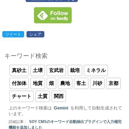
ツイート
シェア
キーワード検索
真砂土
土壌
玄武岩
栽培
ミネラル
付加体
地質
畑
農地
客土
川砂
京都
チャート
土質
関西
上のキーワード検索は
Gemini
を利用して自動生成されて
います。
詳細記事 :
SOY CMSのキーワード自動抽出プラグインで入力補完
機能を追加しました