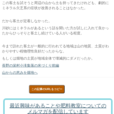
この客土を試そうと周辺の山から土を持ってきたけれども、劇的に
ミネラル欠乏系の症状が改善されることはなかった。
だから客土が定着しなかった。
川砂にはミネラルがあるという話を聞いた方が試しに入れて良かっ
たからひっそりと客土し続けている人がいる程度。
今まで訪れた客土が一般的に行われてる地域は山の地質、土質がわ
かりやすい程物理性良好だったからな。
もしくは畑地の土質が地域全体で壊滅的にダメだったか。
長野の栄村小滝集落の米づくり前編
山からの恵みを畑地へ
この記事のURLをコピー
最近興味があることや肥料教室についての
メルマガを配信しています