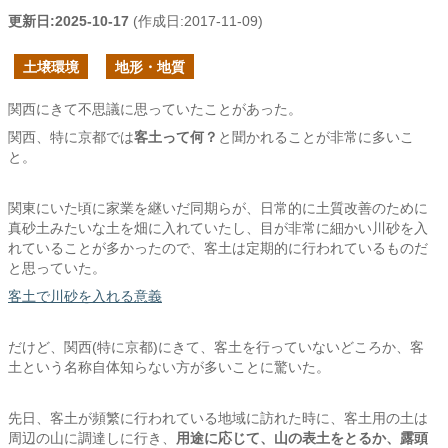
更新日:
2025-10-17
(作成日:
2017-11-09
)
土壌環境
地形・地質
関西にきて不思議に思っていたことがあった。
関西、特に京都では
客土って何？
と聞かれることが非常に多いこ
と。
関東にいた頃に家業を継いだ同期らが、日常的に土質改善のために
真砂土みたいな土を畑に入れていたし、目が非常に細かい川砂を入
れていることが多かったので、客土は定期的に行われているものだ
と思っていた。
客土で川砂を入れる意義
だけど、関西(特に京都)にきて、客土を行っていないどころか、客
土という名称自体知らない方が多いことに驚いた。
先日、客土が頻繁に行われている地域に訪れた時に、客土用の土は
周辺の山に調達しに行き、
用途に応じて、山の表土をとるか、露頭