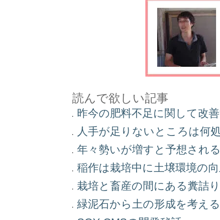
読んで欲しい記事
昨今の肥料不足に関して改
人手が足りないところは何
年々勢いが増すと予想され
稲作は栽培中に土壌環境の
栽培と畜産の間にある糞詰
緑泥石から土の形成を考え