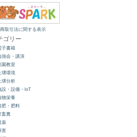
定商取引法に関する表示
テゴリー
電子書籍
勉強会・講演
菜園教室
土壌環境
土壌分析
施設・設備・IoT
植物栄養
堆肥・肥料
家畜糞
農薬
獣害