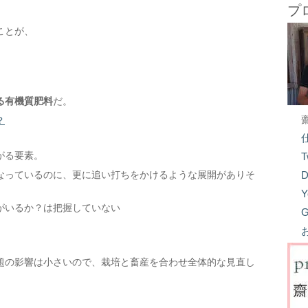
プ
ことが、
る有機質肥料
だ。
？
がる要素。
T
なっているのに、更に追い打ちをかけるような展開がありそ
D
Y
がいるか？は把握していない
G
題の影響は小さいので、栽培と畜産を合わせ全体的な見直し