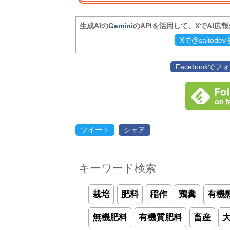
生成AIの
Gemini
のAPIを活用して、XでAI広
Xで@saitod
Facebookで
ツイート
シェア
キーワード検索
栽培
肥料
稲作
鶏糞
有機
無機肥料
有機質肥料
畜産