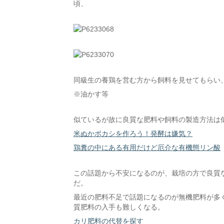
頃、
同級生の養鶏を営む方から飼料を見せてもらい
※油かす等
似ているが故に良質な肥料や飼料の製造方法は
米ぬかボカシを作ろう！発酵は嫌気？
鶏糞の中にある有用だけど厄介な有機態リン酸
この話題から不安になるのが、栽培の方で良質
だ。
最近の肥料不足で話題になるのが無機肥料が多
質肥料の入手も難しくなる。
カリ肥料の代替を探す