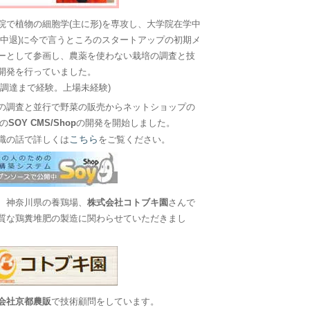
院で植物の細胞学(主に形)を専攻し、大学院在学中
に中退)に今で言うところのスタートアップの初期メ
ーとして参画し、農薬を使わない栽培の調査と技
開発を行っていました。
金調達まで経験。上場未経験)
の調査と並行で野菜の販売からネットショップの
Sの
SOY CMS/Shop
の開発を開始しました。
こちら
職の話で詳しくは
をご覧ください。
、神奈川県の養鶏場、
株式会社コトブキ園
さんで
質な鶏糞堆肥の製造に関わらせていただきまし
会社京都農販
で技術顧問をしています。