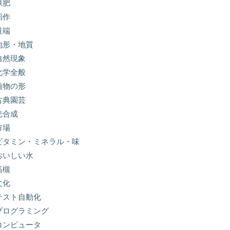
緑肥
稲作
道端
地形・地質
自然現象
化学全般
植物の形
古典園芸
光合成
市場
ビタミン・ミネラル・味
おいしい水
高槻
文化
テスト自動化
プログラミング
コンピュータ