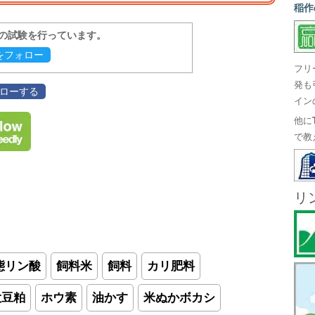
稲作
報の試験を行っています。
evをフォロー
フリ
発も
フォローする
イン
他に
で教
リ
態リン酸
飼料米
飼料
カリ肥料
大豆粕
ホウ素
油かす
米ぬかボカシ