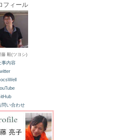
ロフィール
齋藤 毅(ツヨシ)
仕事内容
witter
ocsWell
ouTube
itHub
お問い合わせ