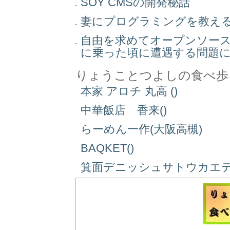
SOY CMSの開発秘話
妻にプログラミングを教え
自由を求めてオープンソー
に乗った頃に遭遇する問題
りょうことつよしの食べ歩
本家 アロチ 丸高 ()
中華飯店 香来()
らーめん一作(大阪高槻)
BAQKET()
箕面デニッシュサトウカエデ