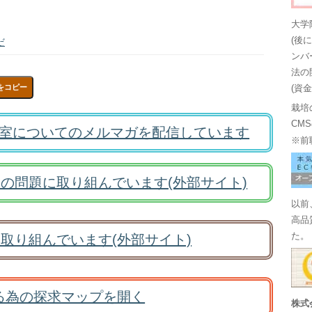
大学
(後
だ
ンバ
法の
をコピー
(資
栽培
CM
室についてのメルマガを配信しています
※前
の問題に取り組んでいます(外部サイト)
以前
高品
た。
取り組んでいます(外部サイト)
る為の探求マップを開く
株式