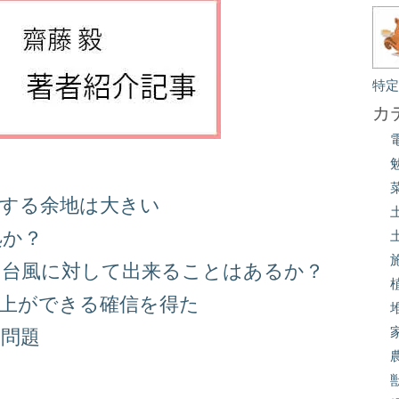
特
カ
善する余地は大きい
処か？
る台風に対して出来ることはあるか？
向上ができる確信を得た
り問題
る