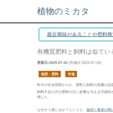
植物のミカタ
最近興味があることや肥料教
有機質肥料と飼料は似てい
更新日:
2025-07-22
(作成日:
2022-07-19
)
堆肥・肥料
市場
昨今の社会情勢からか、肥料と飼料の高騰の話
飼料不足の方が肥料の方に影響を与える可能性
感じた。
なぜそう感じるか？というと、
栽培と畜産の間