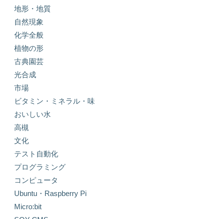
地形・地質
自然現象
化学全般
植物の形
古典園芸
光合成
市場
ビタミン・ミネラル・味
おいしい水
高槻
文化
テスト自動化
プログラミング
コンピュータ
Ubuntu・Raspberry Pi
Micro:bit