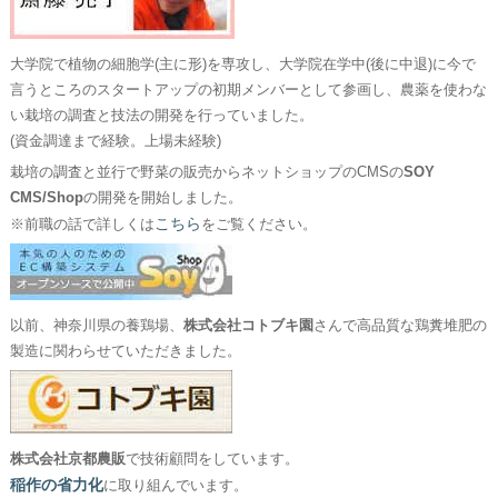
大学院で植物の細胞学(主に形)を専攻し、大学院在学中(後に中退)に今で
言うところのスタートアップの初期メンバーとして参画し、農薬を使わな
い栽培の調査と技法の開発を行っていました。
(資金調達まで経験。上場未経験)
栽培の調査と並行で野菜の販売からネットショップのCMSの
SOY
CMS/Shop
の開発を開始しました。
こちら
※前職の話で詳しくは
をご覧ください。
以前、神奈川県の養鶏場、
株式会社コトブキ園
さんで高品質な鶏糞堆肥の
製造に関わらせていただきました。
株式会社京都農販
で技術顧問をしています。
稲作の省力化
に取り組んでいます。