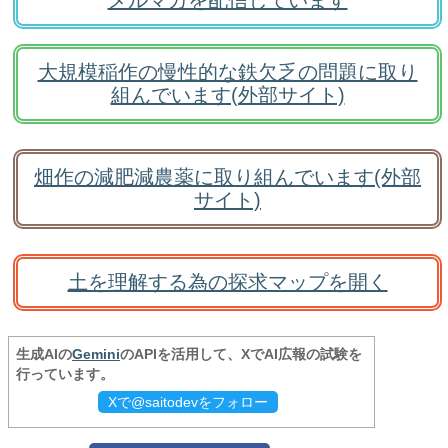
メルマガを配信しています
大規模稲作の慢性的な鉄欠乏の問題に取り
組んでいます(外部サイト)
畑作の減肥減農薬に取り組んでいます(外部
サイト)
土を理解する為の探求マップを開く
生成AIの
Gemini
のAPIを活用して、XでAI広報の試験を
行っています。
Xで@saitodevをフォロー