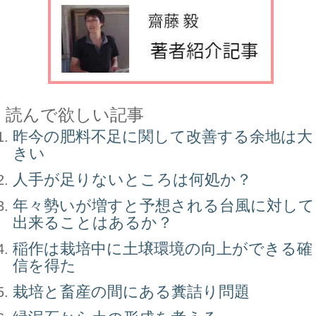
読んで欲しい記事
昨今の肥料不足に関して改善する余地は大
きい
人手が足りないところは何処か？
年々勢いが増すと予想される台風に対して
出来ることはあるか？
稲作は栽培中に土壌環境の向上ができる確
信を得た
栽培と畜産の間にある糞詰り問題