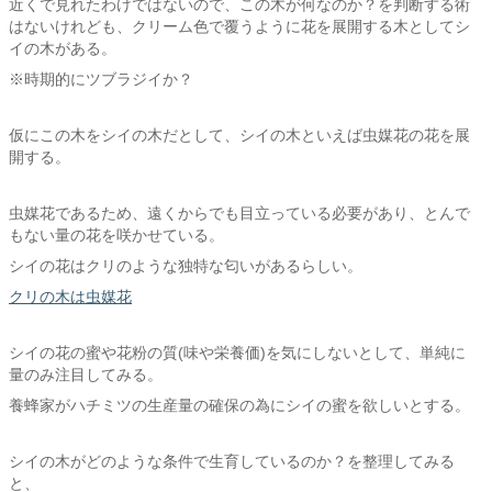
近くで見れたわけではないので、この木が何なのか？を判断する術
はないけれども、クリーム色で覆うように花を展開する木としてシ
イの木がある。
※時期的にツブラジイか？
仮にこの木をシイの木だとして、シイの木といえば虫媒花の花を展
開する。
虫媒花であるため、遠くからでも目立っている必要があり、とんで
もない量の花を咲かせている。
シイの花はクリのような独特な匂いがあるらしい。
クリの木は虫媒花
シイの花の蜜や花粉の質(味や栄養価)を気にしないとして、単純に
量のみ注目してみる。
養蜂家がハチミツの生産量の確保の為にシイの蜜を欲しいとする。
シイの木がどのような条件で生育しているのか？を整理してみる
と、