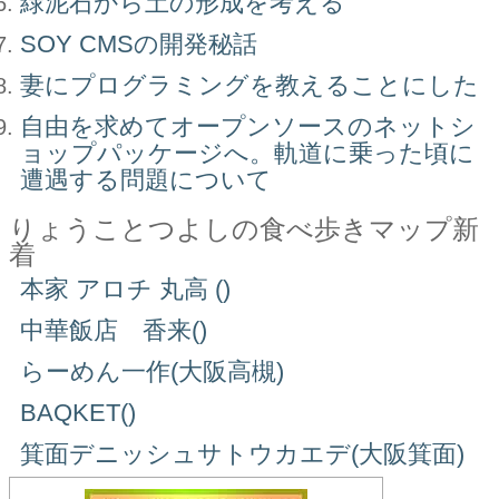
緑泥石から土の形成を考える
SOY CMSの開発秘話
妻にプログラミングを教えることにした
自由を求めてオープンソースのネットシ
ョップパッケージへ。軌道に乗った頃に
遭遇する問題について
りょうことつよしの食べ歩きマップ新
着
本家 アロチ 丸高 ()
中華飯店 香来()
らーめん一作(大阪高槻)
BAQKET()
箕面デニッシュサトウカエデ(大阪箕面)