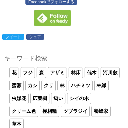
Facebookでフォローする
ツイート
シェア
キーワード検索
花
フジ
森
アザミ
林床
低木
河川敷
蜜源
カシ
クリ
林
ハチミツ
林縁
虫媒花
広葉樹
匂い
シイの木
クリーム色
極相種
ツブラジイ
養蜂家
草本