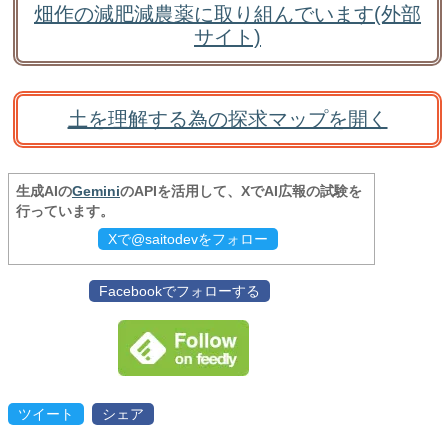
畑作の減肥減農薬に取り組んでいます(外部
サイト)
土を理解する為の探求マップを開く
生成AIの
Gemini
のAPIを活用して、XでAI広報の試験を
行っています。
Xで@saitodevをフォロー
Facebookでフォローする
ツイート
シェア