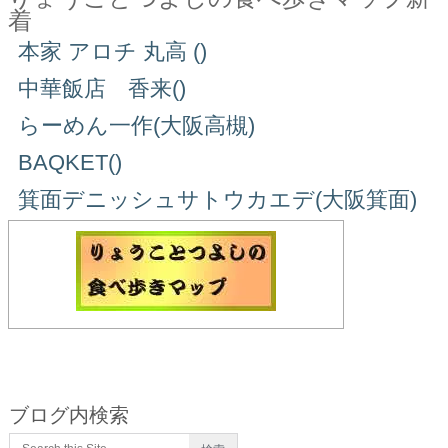
着
本家 アロチ 丸高 ()
中華飯店 香来()
らーめん一作(大阪高槻)
BAQKET()
箕面デニッシュサトウカエデ(大阪箕面)
ブログ内検索