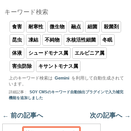
キーワード検索
食害
耐寒性
微生物
融点
細菌
殺菌剤
昆虫
凍結
不純物
氷核活性細菌
冬眠
体液
シュードモナス属
エルビニア属
害虫防除
キサントモナス属
上のキーワード検索は
Gemini
を利用して自動生成されて
います。
詳細記事 :
SOY CMSのキーワード自動抽出プラグインで入力補完
機能を追加しました
←
前の記事へ
次の記事へ
→