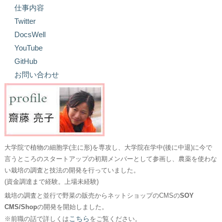
仕事内容
Twitter
DocsWell
YouTube
GitHub
お問い合わせ
大学院で植物の細胞学(主に形)を専攻し、大学院在学中(後に中退)に今で
言うところのスタートアップの初期メンバーとして参画し、農薬を使わな
い栽培の調査と技法の開発を行っていました。
(資金調達まで経験。上場未経験)
栽培の調査と並行で野菜の販売からネットショップのCMSの
SOY
CMS/Shop
の開発を開始しました。
こちら
※前職の話で詳しくは
をご覧ください。