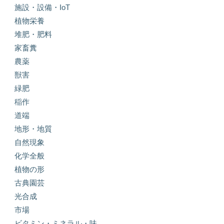
施設・設備・IoT
植物栄養
堆肥・肥料
家畜糞
農薬
獣害
緑肥
稲作
道端
地形・地質
自然現象
化学全般
植物の形
古典園芸
光合成
市場
ビタミン・ミネラル・味