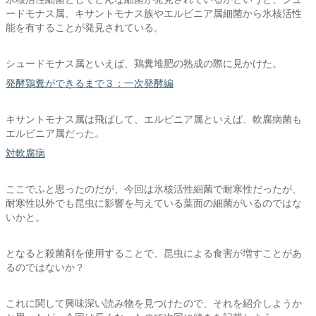
ードモナス属、キサントモナス族やエルビニア属細菌から氷核活性
能を有することが発見されている。
シュードモナス属といえば、鶏糞堆肥の熟成の際に見かけた。
発酵鶏糞ができるまで３：一次発酵編
キサントモナス属は飛ばして、エルビニア属といえば、軟腐病菌も
エルビニア属だった。
対軟腐病
ここでふと思ったのだが、今回は氷核活性細菌で耐寒性だったが、
耐寒性以外でも昆虫に影響を与えている葉面の細菌がいるのではな
いかと。
となると殺菌剤を使用することで、昆虫による食害が増すことがあ
るのではないか？
これに関して興味深い読み物を見つけたので、それを紹介しようか