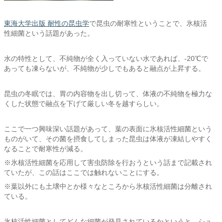
東海大学出版 耐性の昆虫学
で昆虫の耐寒性ということで、氷核活
性細菌という話題があった。
水の特性として、不純物が全く入っていない水であれば、-20℃で
あっても凍らないが、不純物が少しでもあると融点が上昇する。
昆虫の冬眠では、胃の内容物を出し切って、体液の不純物を極力な
くした状態で融点を下げて厳しい冬を越すらしい。
ここで一つ興味深い話題があって、葉の表面に氷核活性細菌という
ものがいて、その菌を摂食してしまった昆虫は体液が凍結しやすく
なることで耐寒性が減る。
※氷核活性細菌を応用して害虫防除を行おうという話まで記載され
ていたが、この話はここでは触れないことにする。
※葉以外にも土壌中とか様々なところから氷核活性細菌は分離され
ている。
氷核活性細菌としてどんな細菌が発見されているかというと、シュ