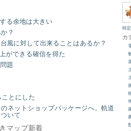
善する余地は大きい
特
処か？
カ
る台風に対して出来ることはあるか？
向上ができる確信を得た
り問題
る
ることにした
スのネットショップパッケージへ。軌道
について
きマップ新着