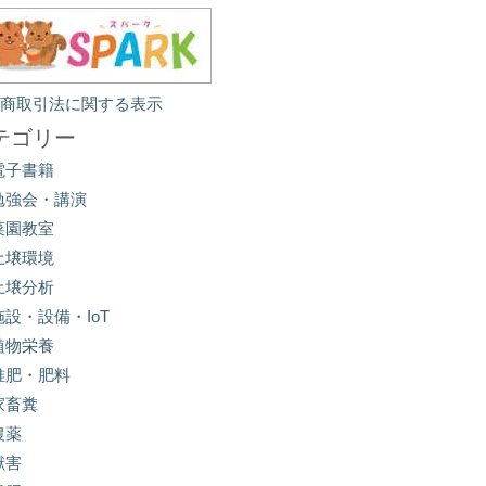
定商取引法に関する表示
テゴリー
電子書籍
勉強会・講演
菜園教室
土壌環境
土壌分析
施設・設備・IoT
植物栄養
堆肥・肥料
家畜糞
農薬
獣害