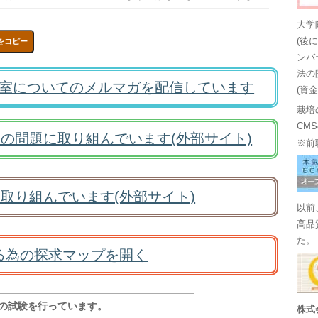
大学
(後
をコピー
ンバ
法の
室についてのメルマガを配信しています
(資
栽培
CM
の問題に取り組んでいます(外部サイト)
※前
取り組んでいます(外部サイト)
以前
高品
た。
る為の探求マップを開く
報の試験を行っています。
株式