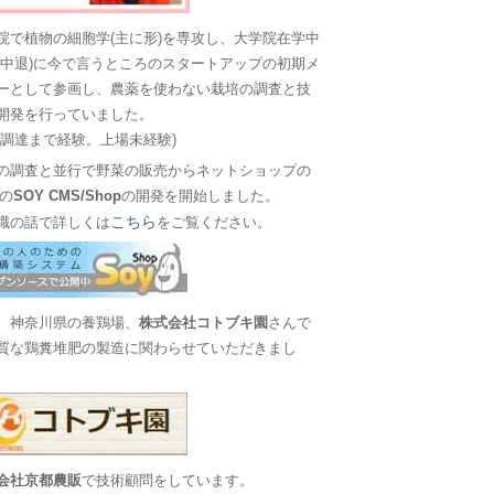
院で植物の細胞学(主に形)を専攻し、大学院在学中
に中退)に今で言うところのスタートアップの初期メ
ーとして参画し、農薬を使わない栽培の調査と技
開発を行っていました。
金調達まで経験。上場未経験)
の調査と並行で野菜の販売からネットショップの
Sの
SOY CMS/Shop
の開発を開始しました。
こちら
職の話で詳しくは
をご覧ください。
、神奈川県の養鶏場、
株式会社コトブキ園
さんで
質な鶏糞堆肥の製造に関わらせていただきまし
会社京都農販
で技術顧問をしています。