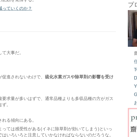
プ
減っていくのか？
して大事だ。
T
が促進されないわけで、
硫化水素ガスや除草剤の影響を受け
D
Y
G
酸要求量が多いはずで、通常品種よりも多収品種の方がガス
はず。
される傾向にある。
っては感受性がある(イネに除草剤が効いてしまう)といっ
ではいろいろと注意していかなければならないのだろうな。