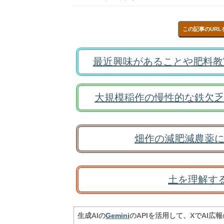
この記事のURL
最近興味があることや肥料教
大規模稲作の慢性的な鉄欠乏
畑作の減肥減農薬に
土を理解す
生成AIの
Gemini
のAPIを活用して、XでAI広