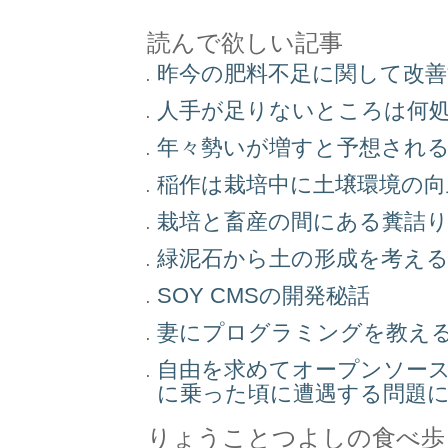
読んで欲しい記事
昨今の肥料不足に関して改
人手が足りないところは何
年々勢いが増すと予想され
稲作は栽培中に土壌環境の
栽培と畜産の間にある糞詰
緑泥石から土の形成を考え
SOY CMSの開発秘話
妻にプログラミングを教え
自由を求めてオープンソー
に乗った頃に遭遇する問題
りょうことつよしの食べ歩