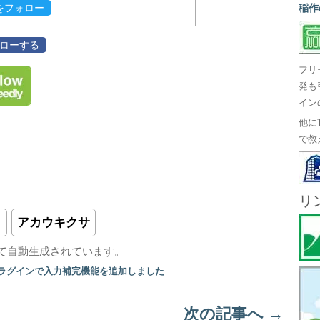
evをフォロー
稲作
フォローする
フリ
発も
イン
他に
で教
リ
ラ
アカウキクサ
て自動生成されています。
プラグインで入力補完機能を追加しました
次の記事へ
→