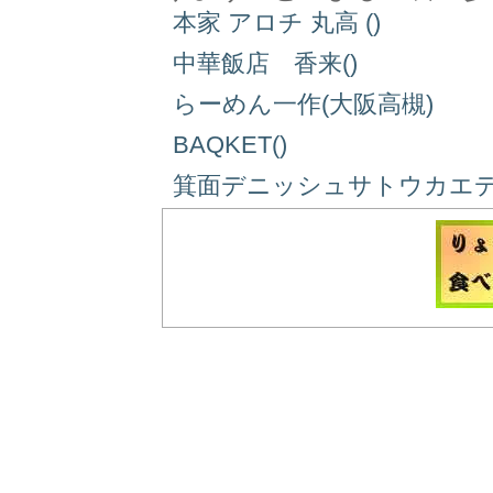
本家 アロチ 丸高 ()
中華飯店 香来()
らーめん一作(大阪高槻)
BAQKET()
箕面デニッシュサトウカエデ