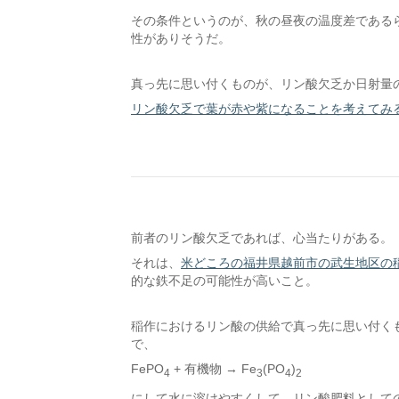
その条件というのが、秋の昼夜の温度差である
性がありそうだ。
真っ先に思い付くものが、リン酸欠乏か日射量
リン酸欠乏で葉が赤や紫になることを考えてみ
前者のリン酸欠乏であれば、心当たりがある。
それは、
米どころの福井県越前市の武生地区の
的な鉄不足の可能性が高いこと。
稲作におけるリン酸の供給で真っ先に思い付く
で、
FePO
+ 有機物 → Fe
(PO
)
4
3
4
2
にして水に溶けやすくして、リン酸肥料として