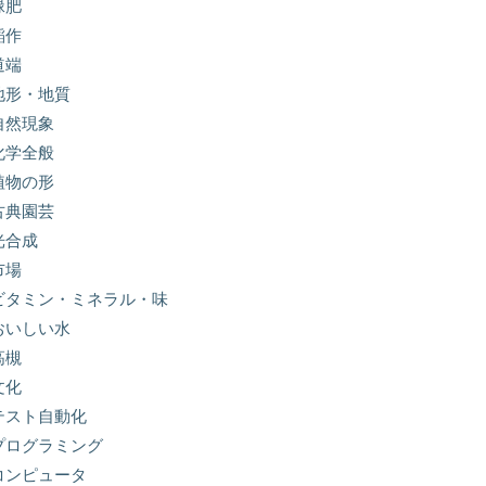
緑肥
稲作
道端
地形・地質
自然現象
化学全般
植物の形
古典園芸
光合成
市場
ビタミン・ミネラル・味
おいしい水
高槻
文化
テスト自動化
プログラミング
コンピュータ