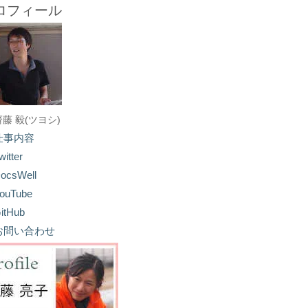
ロフィール
齋藤 毅(ツヨシ)
仕事内容
witter
ocsWell
ouTube
itHub
お問い合わせ