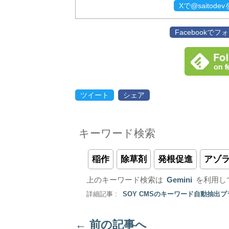
Xで@saitod
Facebookで
ツイート
シェア
キーワード検索
稲作
除草剤
発根促進
アゾ
上のキーワード検索は
Gemini
を利用し
詳細記事 :
SOY CMSのキーワード自動抽出
←
前の記事へ