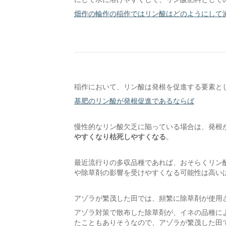
畑作の輪作の稲作ではリン酸はどのようにして
稲作において、リン酸は発根を促進する要素と
基肥のリン酸が発根促進であるならば
慢性的なリン酸欠乏に陥っている場合は、発根
やすくなり枯死しやすくなる
。
最近流行りの多収品種であれば、おそらくリン
や除草剤の影響を受けやすくなる可能性は高い
アゾラが繁茂した田では、頻繁に除草剤が使用
アゾラ対策で散布した除草剤が、イネの品種によ
たこともありそうなので、アゾラが繁茂した田