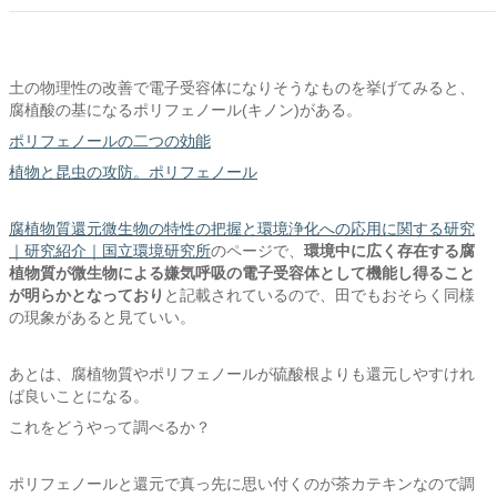
土の物理性の改善で電子受容体になりそうなものを挙げてみると、
腐植酸の基になるポリフェノール(キノン)がある。
ポリフェノールの二つの効能
植物と昆虫の攻防。ポリフェノール
腐植物質還元微生物の特性の把握と環境浄化への応用に関する研究
｜研究紹介｜国立環境研究所
のページで、
環境中に広く存在する腐
植物質が微生物による嫌気呼吸の電子受容体として機能し得ること
が明らかとなっており
と記載されているので、田でもおそらく同様
の現象があると見ていい。
あとは、腐植物質やポリフェノールが硫酸根よりも還元しやすけれ
ば良いことになる。
これをどうやって調べるか？
ポリフェノールと還元で真っ先に思い付くのが茶カテキンなので調