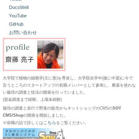
DocsWell
YouTube
GitHub
お問い合わせ
大学院で植物の細胞学(主に形)を専攻し、大学院在学中(後に中退)に今で
言うところのスタートアップの初期メンバーとして参画し、農薬を使わな
い栽培の調査と技法の開発を行っていました。
(資金調達まで経験。上場未経験)
栽培の調査と並行で野菜の販売からネットショップのCMSの
SOY
CMS/Shop
の開発を開始しました。
こちら
※前職の話で詳しくは
をご覧ください。