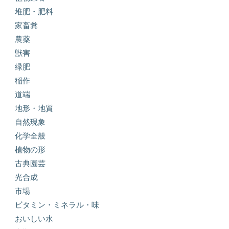
堆肥・肥料
家畜糞
農薬
獣害
緑肥
稲作
道端
地形・地質
自然現象
化学全般
植物の形
古典園芸
光合成
市場
ビタミン・ミネラル・味
おいしい水