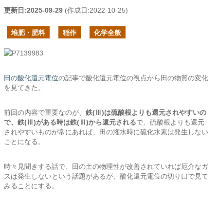
更新日:
2025-09-29
(作成日:
2022-10-25
)
堆肥・肥料
稲作
化学全般
田の酸化還元電位
の記事で酸化還元電位の視点から田の物質の変化
を見てきた。
前回の内容で重要なのが、
鉄(Ⅲ)は硫酸根よりも還元されやすいの
で、鉄(Ⅲ)がある時は鉄(Ⅲ)から還元される
で、硫酸根よりも還元
されやすいものが常にあれば、田の潅水時に硫化水素は発生しない
ことになる。
時々見聞きする話で、田の土の物理性が改善されていれば厄介なガ
スは発生しないという話題があるが、酸化還元電位の切り口で見て
みることにする。