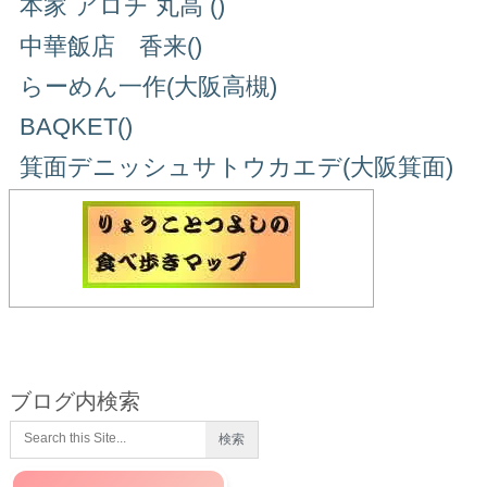
本家 アロチ 丸高 ()
中華飯店 香来()
らーめん一作(大阪高槻)
BAQKET()
箕面デニッシュサトウカエデ(大阪箕面)
ブログ内検索