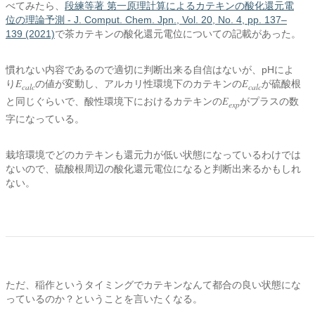
べてみたら、
段練等著 第一原理計算によるカテキンの酸化還元電
位の理論予測 - J. Comput. Chem. Jpn., Vol. 20, No. 4, pp. 137–
139 (2021)
で茶カテキンの酸化還元電位についての記載があった。
慣れない内容であるので適切に判断出来る自信はないが、pHによ
E
E
り
の値が変動し、アルカリ性環境下のカテキンの
が硫酸根
calc
calc
E
と同じぐらいで、酸性環境下におけるカテキンの
がプラスの数
exp
字になっている。
栽培環境でどのカテキンも還元力が低い状態になっているわけでは
ないので、硫酸根周辺の酸化還元電位になると判断出来るかもしれ
ない。
ただ、稲作というタイミングでカテキンなんて都合の良い状態にな
っているのか？ということを言いたくなる。