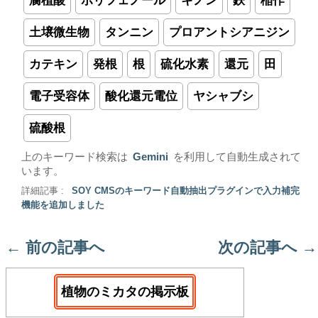
腐植酸
ポリフェノール
キノン
鉄
稲作
土壌微生物
タンニン
プロアントシアニジン
カテキン
発根
根
硫化水素
還元
田
電子受容体
酸化還元電位
ヤシャブシ
硫酸根
上のキーワード検索は
Gemini
を利用して自動生成されて
います。
詳細記事 :
SOY CMSのキーワード自動抽出プラグインで入力補完
機能を追加しました
←
前の記事へ
次の記事へ
→
植物のミカタの掲示板