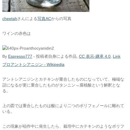
cheetah
さんによる
写真AC
からの写真
ワインの赤色は
By
Espresso777
-
投稿者自身による作品
,
CC 表示-継承 4.0
,
Link
プロアントシアニジン - Wikipedia
アントシアニジンとカテキンが重合したものになっていて、極端な
話になるが更に重合したものがタンニン→腐植酸という解釈とな
る。
上の図では重合したものは酸により二つのポリフェノールに離れて
いる。
この現象が稲作中に発生したら、栽培中にカテキンのようなポリフ