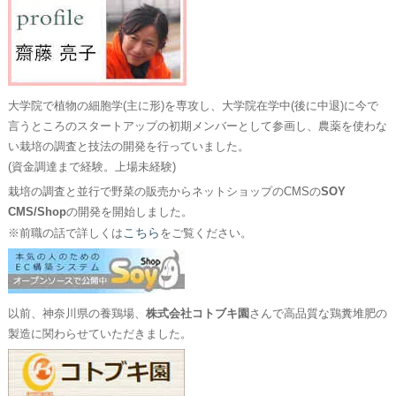
大学院で植物の細胞学(主に形)を専攻し、大学院在学中(後に中退)に今で
言うところのスタートアップの初期メンバーとして参画し、農薬を使わな
い栽培の調査と技法の開発を行っていました。
(資金調達まで経験。上場未経験)
栽培の調査と並行で野菜の販売からネットショップのCMSの
SOY
CMS/Shop
の開発を開始しました。
こちら
※前職の話で詳しくは
をご覧ください。
以前、神奈川県の養鶏場、
株式会社コトブキ園
さんで高品質な鶏糞堆肥の
製造に関わらせていただきました。