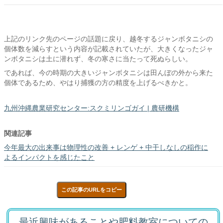
上記のリンク先のページの話題に戻り、越冬するジャンボタニシの
個体数を減らすという内容が記載されていたが、大きくなったジャ
ンボタニシは土に潜れず、冬の寒さに当たって死ぬらしい。
であれば、今の時期の大きいジャンボタニシは田んぼの外から来た
個体であるため、やはり捕獲の方の精度を上げるべきかと。
九州沖縄農業研究センター:スクミリンゴガイ | 農研機構
関連記事
今年最大の出来事は物理性の改善 + レンゲ + 中干しなしの稲作に
よるインパクトを感じたこと
この記事のURLをコピー
最近興味があることや肥料教室についての