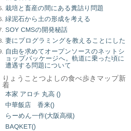
栽培と畜産の間にある糞詰り問題
緑泥石から土の形成を考える
SOY CMSの開発秘話
妻にプログラミングを教えることにした
自由を求めてオープンソースのネットシ
ョップパッケージへ。軌道に乗った頃に
遭遇する問題について
りょうことつよしの食べ歩きマップ新
着
本家 アロチ 丸高 ()
中華飯店 香来()
らーめん一作(大阪高槻)
BAQKET()