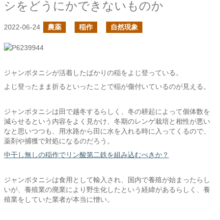
シをどうにかできないものか
2022-06-24
農薬
稲作
自然現象
ジャンボタニシが活着したばかりの稲をよじ登っている。
よじ登ったまま折るといったことで稲が傷付いているのが見える。
ジャンボタニシは田で越冬するらしく、冬の耕起によって個体数を
減らせるという内容をよく見かけ、冬期のレンゲ栽培と相性が悪い
なと思いつつも、用水路から田に水を入れる時に入ってくるので、
薬剤や捕獲で対処になるのだろう。
中干し無しの稲作でリン酸第二鉄を組み込むべきか？
ジャンボタニシは食用として輸入され、国内で養殖が始まったらし
いが、養殖業の廃業により野生化したという経緯があるらしく、養
殖業をしていた業者が本当に憎い。