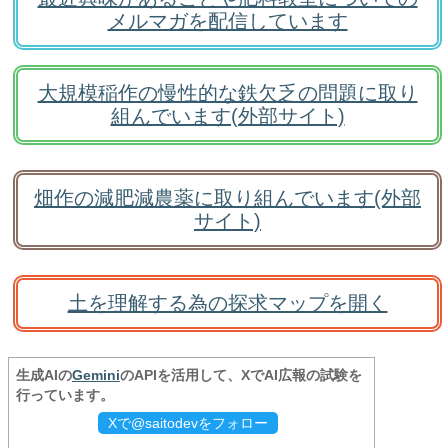
メルマガを配信しています
大規模稲作の慢性的な鉄欠乏の問題に取り
組んでいます(外部サイト)
畑作の減肥減農薬に取り組んでいます(外部
サイト)
土を理解する為の探求マップを開く
生成AIの
Gemini
のAPIを活用して、XでAI広報の試験を
行っています。
Xで@saitodevをフォロー