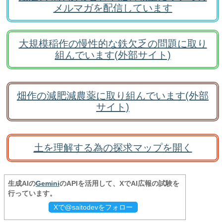
メルマガを配信しています
大規模稲作の慢性的な鉄欠乏の問題に取り
組んでいます(外部サイト)
畑作の減肥減農薬に取り組んでいます(外部
サイト)
土を理解する為の探求マップを開く
生成AIの
Gemini
のAPIを活用して、XでAI広報の試験を
行っています。
Xで@saitodevをフォロー