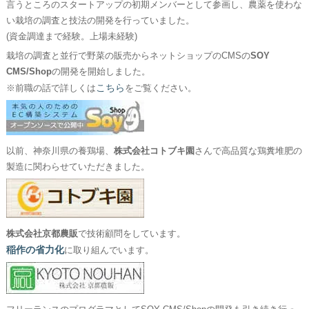
言うところのスタートアップの初期メンバーとして参画し、農薬を使わな
い栽培の調査と技法の開発を行っていました。
(資金調達まで経験。上場未経験)
栽培の調査と並行で野菜の販売からネットショップのCMSの
SOY
CMS/Shop
の開発を開始しました。
こちら
※前職の話で詳しくは
をご覧ください。
以前、神奈川県の養鶏場、
株式会社コトブキ園
さんで高品質な鶏糞堆肥の
製造に関わらせていただきました。
株式会社京都農販
で技術顧問をしています。
稲作の省力化
に取り組んでいます。