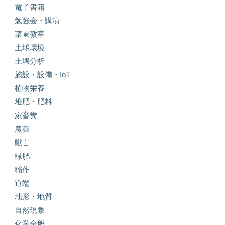
電子書籍
勉強会・講演
菜園教室
土壌環境
土壌分析
施設・設備・IoT
植物栄養
堆肥・肥料
家畜糞
農薬
獣害
緑肥
稲作
道端
地形・地質
自然現象
化学全般