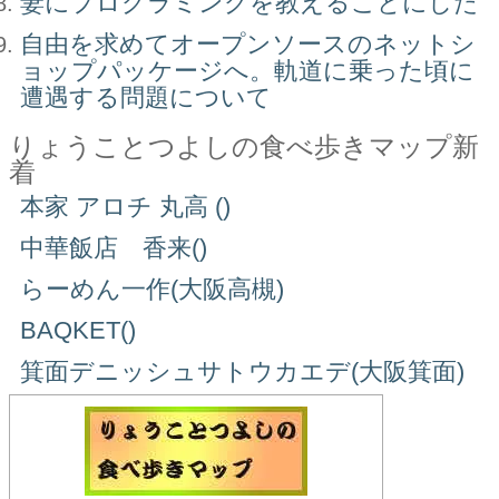
妻にプログラミングを教えることにした
自由を求めてオープンソースのネットシ
ョップパッケージへ。軌道に乗った頃に
遭遇する問題について
りょうことつよしの食べ歩きマップ新
着
本家 アロチ 丸高 ()
中華飯店 香来()
らーめん一作(大阪高槻)
BAQKET()
箕面デニッシュサトウカエデ(大阪箕面)