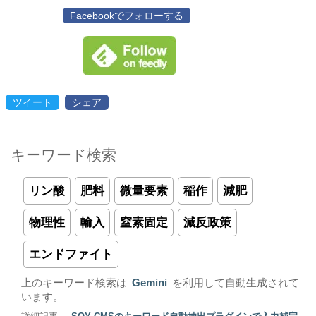
Facebookでフォローする
ツイート
シェア
キーワード検索
リン酸
肥料
微量要素
稲作
減肥
物理性
輸入
窒素固定
減反政策
エンドファイト
上のキーワード検索は
Gemini
を利用して自動生成されて
います。