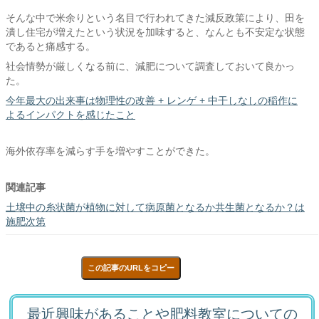
そんな中で米余りという名目で行われてきた減反政策により、田を
潰し住宅が増えたという状況を加味すると、なんとも不安定な状態
であると痛感する。
社会情勢が厳しくなる前に、減肥について調査しておいて良かっ
た。
今年最大の出来事は物理性の改善 + レンゲ + 中干しなしの稲作に
よるインパクトを感じたこと
海外依存率を減らす手を増やすことができた。
関連記事
土壌中の糸状菌が植物に対して病原菌となるか共生菌となるか？は
施肥次第
この記事のURLをコピー
最近興味があることや肥料教室についての