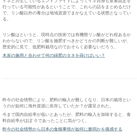
イネと共生しているエンドファイトによってイネ自身も窒素固定を
行っている可能性があるということで、これらの話をまとめるだけ
で、リン酸以外の養分は地域資源でまかなえている状態となってい
る。
リン酸はというと、現時点の技術では有機態リン酸がどれ程あるか
わからないので、リン酸を施肥すべきかどうかの判断が難しいが、
歴史的に見て、低肥料栽培なのでおそらく必要ないだろう。
木炭の施用と合わせて何の緑肥のタネを蒔けばいい？
昨今の社会情勢により、肥料の輸入が難しくなり、日本の栽培とい
うのが如何に海外資源に依存していたか？が露呈された。
今まで国内自給率が低いとあったが、肥料の輸入を加味すると、食
料自給率がほぼ ０であったことに気がつく。
昨今の社会情勢から日本の食糧事情が如何に脆弱かを痛感する