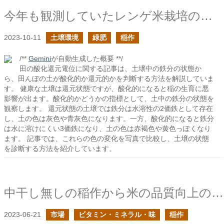
今年も観測していたレンゲ米栽培の田が無事に収穫を迎えたそうです2023
2023-10-11
土壌環境
緑肥
稲作
/**
Gemini
が自動生成した概要 **/
田の酸化還元電位に関する記事は、土壌中の鉄分の状態か
ら、田んぼの土が酸化的か還元的かを判断する方法を解説していま
す。 健康な土壌は還元状態ですが、酸化的になると稲の生育に悪
影響が出ます。酸化的かどうかの指標として、土中の鉄分の状態を
観察します。 還元状態の土壌では鉄分は水溶性の2価鉄として存在
し、土の色は灰色や青灰色になります。一方、酸化的になると鉄分
は水に溶けにくい3価鉄になり、土の色は赤褐色や黄色っぽくなり
ます。 記事では、これらの色の変化を写真で比較し、土壌の状態
を診断する方法を紹介しています。
中干し無しの稲作から米の品質向上のヒントを得た
2023-06-21
市場
ビタミン・ミネラル・味
稲作