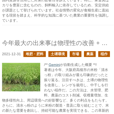
国内資源を活用した対策の必要性を訴えています。特に、家畜糞は
カリを豊富に含むものの、飼料輸入に依存しているため、安定供給
が課題として挙げられています。社会情勢の変化が食糧生産に直結
する現状を踏まえ、科学的な知識に基づいた農業の重要性を強調し
ています。
今年最大の出来事は物理性の改善 + レンゲ + 中干しなしの稲作によるインパクトを感じたこと
2021-12-31
堆肥・肥料
土壌環境
市場
農薬
稲作
/**
Gemini
が自動生成した概要 **/
著者は今年、大阪府高槻市の米粉「清水
っ粉」の取り組みが最も印象的だったと
振り返る。注目すべきは、土壌の物理性
を改善し、レンゲを栽培し、中干しを行
わない稲作だ。この方法は、水管理、肥
料、農薬のコスト削減、収穫量増加、生
物多様性向上、周辺環境への好影響など、多くの利点をもたらす。
さらに、清水っ粉のように米粉の製造・普及に取り組むことで、米
の新たな需要を創出し、持続可能な農業を実現できる。この革新的