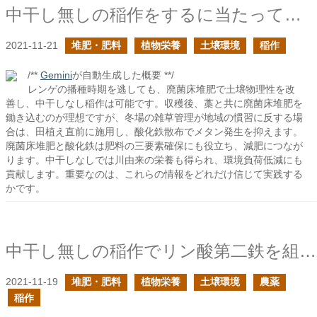
中干し無しの稲作をするに当たって、レンゲの播種が間に合わなかった時にすべきこと
2021-11-21
堆肥・肥料
植物栄養
土壌環境
稲作
/**
Gemini
が自動生成した概要 **/
レンゲの播種時期を逃しても、廃菌床堆肥で土壌物理性を改
善し、中干しなし稲作は可能です。収穫後、藁と共に廃菌床堆肥を
鋤き込むのが理想ですが、冬場の雑草管理が地域の慣習に反する場
合は、田植え直前に施用し、酸化鉄散布でメタン発生を抑えます。
廃菌床堆肥と酸化鉄は肥料の三要素確保にも役立ち、減肥につなが
ります。中干しなしでは川由来の栄養も得られ、環境負荷低減にも
貢献します。重要なのは、これらの情報をどれだけ信じて実践する
かです。
中干し無しの稲作でリン酸第二鉄を組み込むべきか？
2021-11-19
堆肥・肥料
植物栄養
土壌環境
農薬
稲作