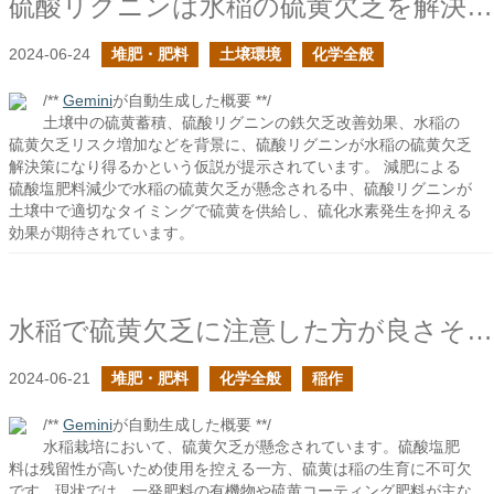
硫酸リグニンは水稲の硫黄欠乏を解決できるか？
2024-06-24
堆肥・肥料
土壌環境
化学全般
/**
Gemini
が自動生成した概要 **/
土壌中の硫黄蓄積、硫酸リグニンの鉄欠乏改善効果、水稲の
硫黄欠乏リスク増加などを背景に、硫酸リグニンが水稲の硫黄欠乏
解決策になり得るかという仮説が提示されています。 減肥による
硫酸塩肥料減少で水稲の硫黄欠乏が懸念される中、硫酸リグニンが
土壌中で適切なタイミングで硫黄を供給し、硫化水素発生を抑える
効果が期待されています。
水稲で硫黄欠乏に注意した方が良さそうだ
2024-06-21
堆肥・肥料
化学全般
稲作
/**
Gemini
が自動生成した概要 **/
水稲栽培において、硫黄欠乏が懸念されています。硫酸塩肥
料は残留性が高いため使用を控える一方、硫黄は稲の生育に不可欠
です。現状では、一発肥料の有機物や硫黄コーティング肥料が主な