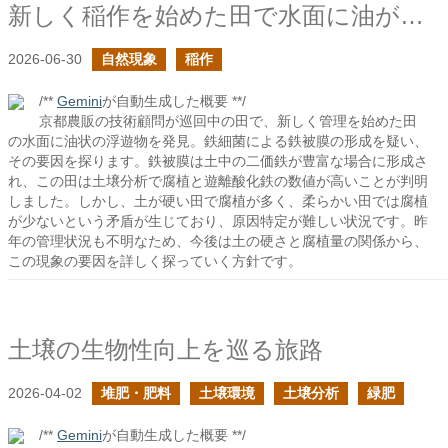
新しく稲作を始めた田で水面に油が浮いていた
2026-06-30
自然現象
稲作
/**
Gemini
が自動生成した概要 **/
京都農販の技術顧問が巡回中の田で、新しく管理を始めた田
の水面に油状の浮遊物を発見。鉄細菌による鉄被膜の形成を疑い、
その要因を探ります。鉄被膜は土中の二価鉄が豊富な場合に形成さ
れ、この田は土壌分析で腐植と遊離酸化鉄の数値が高いことが判明
しました。しかし、土が硬い田で腐植が多く、柔らかい田では腐植
が少ないという矛盾が生じており、原因特定が難しい状況です。昨
年の管理状況も不明なため、今後は土の硬さと腐植量の関係から、
この現象の要因を詳しく探っていく方針です。
土壌の生物性向上を巡る旅路
2026-04-02
堆肥・肥料
土壌環境
土壌分析
緑肥
/**
Gemini
が自動生成した概要 **/