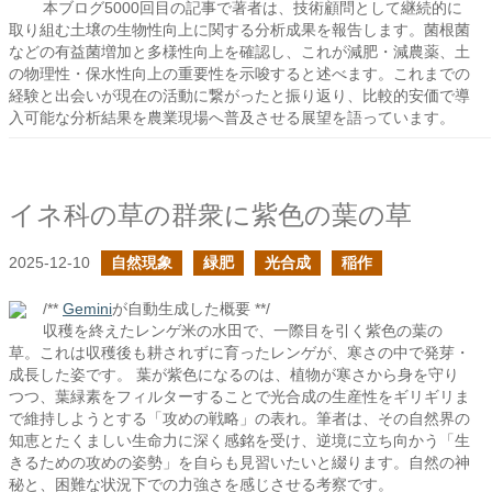
本ブログ5000回目の記事で著者は、技術顧問として継続的に
取り組む土壌の生物性向上に関する分析成果を報告します。菌根菌
などの有益菌増加と多様性向上を確認し、これが減肥・減農薬、土
の物理性・保水性向上の重要性を示唆すると述べます。これまでの
経験と出会いが現在の活動に繋がったと振り返り、比較的安価で導
入可能な分析結果を農業現場へ普及させる展望を語っています。
イネ科の草の群衆に紫色の葉の草
2025-12-10
自然現象
緑肥
光合成
稲作
/**
Gemini
が自動生成した概要 **/
収穫を終えたレンゲ米の水田で、一際目を引く紫色の葉の
草。これは収穫後も耕されずに育ったレンゲが、寒さの中で発芽・
成長した姿です。 葉が紫色になるのは、植物が寒さから身を守り
つつ、葉緑素をフィルターすることで光合成の生産性をギリギリま
で維持しようとする「攻めの戦略」の表れ。筆者は、その自然界の
知恵とたくましい生命力に深く感銘を受け、逆境に立ち向かう「生
きるための攻めの姿勢」を自らも見習いたいと綴ります。自然の神
秘と、困難な状況下での力強さを感じさせる考察です。