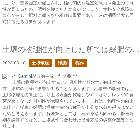
により、窒素固定が促進され、稲の倒伏や温室効果ガス発生の可能
性が高まるため、肥料を抑えた方が良いでしょう。食料安全保障の
観点からも、肥料に頼らない稲作は重要であり、米の消費拡大も同
時に考える必要があります。
土壌の物理性が向上した所では緑肥の播種が難しくなるかも
2023-03-10
土壌環境
緑肥
稲作
/**
Gemini
が自動生成した概要 **/
土壌の物理性が向上すると、保水性と排水性が向上する一
方、緑肥の発芽に影響が出ることがあります。記事中の事例では、
土壌物理性の向上により土壌表面が乾燥しやすくなり、レンゲの発
芽が悪くなった可能性が示唆されています。これは、物理性の向上
に伴い、従来の緑肥の播種方法では種子が十分な水分を得られない
ためと考えられます。解決策としては、種子を踏み固める、播種時
期を調整するなど、土壌条件に合わせた播種方法の調整が重要とな
ります。