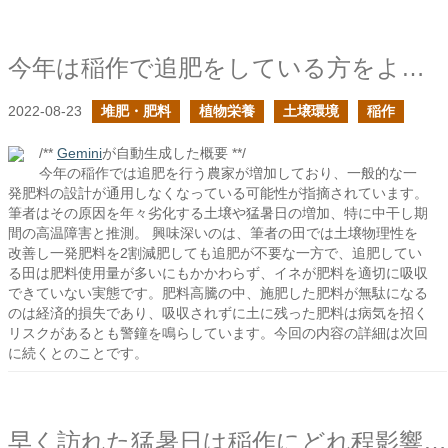
今年は稲作で追肥をしている方をよく見かける
2022-08-23
堆肥・肥料
植物栄養
土壌環境
稲作
/**
Gemini
が自動生成した概要 **/
今年の稲作では追肥を行う農家が増加しており、一般的な一
発肥料の設計が通用しなくなっている可能性が指摘されています。
筆者はその原因を年々劣化する土壌や猛暑日の増加、特に中干し期
間の高温障害と推測。 興味深いのは、筆者の田では土壌物理性を
改善し一発肥料を2割減肥しても追肥が不要な一方で、追肥してい
る田は肥料使用量が多いにもかかわらず、イネが肥料を適切に吸収
できていない実態です。肥料高騰の中、施肥した肥料が無駄になる
のは経済的損失であり、吸収されずに土に残った肥料は病気を招く
リスクがあるとも警鐘を鳴らしています。今回の内容の詳細は次回
に続くとのことです。
早く訪れた猛暑日は稲作にどれ程影響するか？