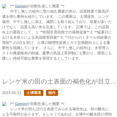
/**
Gemini
が自動生成した概要 **/
中干し無しの稲作に取り組む農家の米が、品質検査で最高評
価を得た事例を紹介しています。 この農家は、土壌改良、レンゲ
栽培、中干し無しに加え、減肥にも取り組んでおり、収量が多いだ
けでなく、品質も高い米を生産しています。 記事では、この品質
向上の要因として、 1. **初期生育段階での発根促進** 2. **猛暑日に
おける水張りによる高温障害回避** 3. **川からのミネラル供給量の
増加** の3点を挙げ、土壌の物理性改善とガス交換能向上による重
要性を指摘しています。 さらに、中干し無しの稲作は、水管理コ
ストや農薬散布の削減、夏季の気温上昇抑制にも繋がり、環境にも
優しい持続可能な農業を実現するとしています。
レンゲ米の田の土表面の褐色化が目立つ
2023-05-21
土壌環境
稲作
/**
Gemini
が自動生成した概要 **/
レンゲ米の田んぼの土表面でみられる褐色化は、鉄の酸化に
よる可能性があります。もしそうであれば、土壌中の酸化鉄の増加