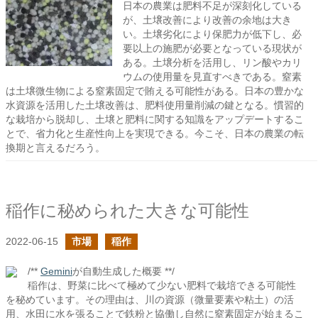
日本の農業は肥料不足が深刻化している
が、土壌改善により改善の余地は大き
い。土壌劣化により保肥力が低下し、必
要以上の施肥が必要となっている現状が
ある。土壌分析を活用し、リン酸やカリ
ウムの使用量を見直すべきである。窒素
は土壌微生物による窒素固定で賄える可能性がある。日本の豊かな
水資源を活用した土壌改善は、肥料使用量削減の鍵となる。慣習的
な栽培から脱却し、土壌と肥料に関する知識をアップデートするこ
とで、省力化と生産性向上を実現できる。今こそ、日本の農業の転
換期と言えるだろう。
稲作に秘められた大きな可能性
2022-06-15
市場
稲作
/**
Gemini
が自動生成した概要 **/
稲作は、野菜に比べて極めて少ない肥料で栽培できる可能性
を秘めています。その理由は、川の資源（微量要素や粘土）の活
用、水田に水を張ることで鉄粉と協働し自然に窒素固定が始まるこ