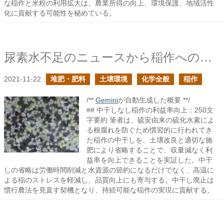
な稲作と米粉の利用拡大は、農業所得の向上、環境保護、地域活性
化に貢献する可能性を秘めている。
尿素水不足のニュースから稲作への影響を考える
2021-11-22
堆肥・肥料
土壌環境
化学全般
稲作
/**
Gemini
が自動生成した概要 **/
## 中干しなし稲作の利益率向上：250文
字要約 筆者は、硫安由来の硫化水素によ
る根腐れを防ぐため慣習的に行われてき
た稲作の中干しを、土壌改良と適切な施
肥により省略することで、収量減なく利
益率を向上できることを実証した。中干
しの省略は労働時間削減と水資源の節約になるだけでなく、高温に
よる稲のストレスを軽減し、品質向上にも寄与する。中干し廃止は
慣行農法を見直す契機となり、持続可能な稲作の実現に貢献する。