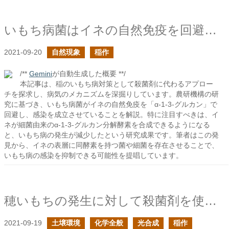
いもち病菌はイネの自然免疫を回避する
2021-09-20
自然現象
稲作
/**
Gemini
が自動生成した概要 **/
本記事は、稲のいもち病対策として殺菌剤に代わるアプロー
チを探求し、病気のメカニズムを深掘りしています。農研機構の研
究に基づき、いもち病菌がイネの自然免疫を「α-1-3-グルカン」で
回避し、感染を成立させていることを解説。特に注目すべきは、イ
ネが細菌由来のα-1-3-グルカン分解酵素を合成できるようになる
と、いもち病の発生が減少したという研究成果です。筆者はこの発
見から、イネの表層に同酵素を持つ菌や細菌を存在させることで、
いもち病の感染を抑制できる可能性を提唱しています。
穂いもちの発生に対して殺菌剤を使用して良いものか？
2021-09-19
土壌環境
化学全般
光合成
稲作