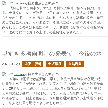
/**
Gemini
が自動生成した概要 **/
成功を収める農家が、新たに元耕作放棄地で稲作を開始。従
来の土壌改良、レンゲ使用、中干し無しといった農法を適用したに
もかかわらず、この田ではイネの根元から大きな雑草が多発。既存
の田では見られなかった現象で、放棄地に残った雑草の種が原因と
みられる。この草は収穫効率を下げ、利益率に影響する可能性があ
り、改めて稲作における土作りの重要性が示された。
早すぎる梅雨明けの発表で、今後の水害や干ばつが怖い
2025-06-29
堆肥・肥料
土壌環境
自然現象
/**
Gemini
が自動生成した概要 **/
今年の梅雨明けは記録的に早く、今後の異常気象が心配。特
に農業用水不足が懸念される。対策として、畑作での浸水対策が重
要。EFポリマーは保水性向上と土壌の多孔質化に役立つが、基肥
と同時施肥が基本。緊急対策として、水没した畝間にEFポリマー
を散布すると、粘土と集積し、保水性と通気性の高い土壌層を形成
し、草抑え効果も期待できるかもしれない。