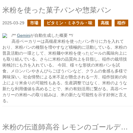
米粉を使った菓子パンや惣菜パン
2025-03-29
市場
ビタミン・ミネラル・味
高槻
稲作
/**
Gemini
が自動生成した概要 **/
高谷ベーカリーは高槻産米粉を使ったパン作りに力を入れて
おり、米粉パンの種類を増やすなど積極的に活動している。米粉の
普及活動の一環として、米粉麺や米粉を使ったビールの風味向上に
も取り組んでいる。さらに米粉の品質向上を目指し、稲作の栽培技
術検討にも力を入れている。 今回、様々な形状の米粉パンを試
食。メロンパンやきんぴらごぼうパンなど、クラムの食感も多様で
興味深い。社会情勢による米不足が懸念される一方、稲作技術の向
上により米余りの可能性もある。生産調整ではなく、米粉のような
新たな利用価値を高めることで、米の有効活用に繋がる。高谷ベー
カリーの米粉への取り組みは、米の新たな可能性を示す好例と言え
る。
米粉の伝道師高谷 レモンのゴールデンエール