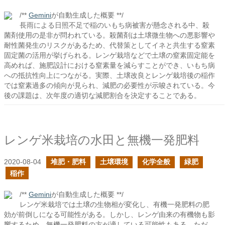
/**
Gemini
が自動生成した概要 **/
長雨による日照不足で稲のいもち病被害が懸念される中、殺
菌剤使用の是非が問われている。殺菌剤は土壌微生物への悪影響や
耐性菌発生のリスクがあるため、代替策としてイネと共生する窒素
固定菌の活用が挙げられる。レンゲ栽培などで土壌の窒素固定能を
高めれば、施肥設計における窒素量を減らすことができ、いもち病
への抵抗性向上につながる。実際、土壌改良とレンゲ栽培後の稲作
では窒素過多の傾向が見られ、減肥の必要性が示唆されている。今
後の課題は、次年度の適切な減肥割合を決定することである。
レンゲ米栽培の水田と無機一発肥料
2020-08-04
堆肥・肥料
土壌環境
化学全般
緑肥
稲作
/**
Gemini
が自動生成した概要 **/
レンゲ米栽培では土壌の生物相が変化し、有機一発肥料の肥
効が前倒しになる可能性がある。しかし、レンゲ由来の有機物も影
響するため、無機一発肥料の方が適している可能性もある。ただ