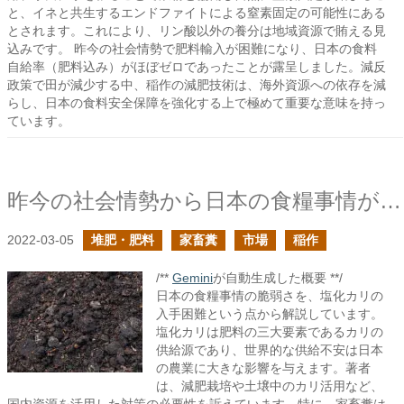
と、イネと共生するエンドファイトによる窒素固定の可能性にある
とされます。これにより、リン酸以外の養分は地域資源で賄える見
込みです。 昨今の社会情勢で肥料輸入が困難になり、日本の食料
自給率（肥料込み）がほぼゼロであったことが露呈しました。減反
政策で田が減少する中、稲作の減肥技術は、海外資源への依存を減
らし、日本の食料安全保障を強化する上で極めて重要な意味を持っ
ています。
昨今の社会情勢から日本の食糧事情が如何に脆弱かを痛感する
2022-03-05
堆肥・肥料
家畜糞
市場
稲作
/**
Gemini
が自動生成した概要 **/
日本の食糧事情の脆弱さを、塩化カリの
入手困難という点から解説しています。
塩化カリは肥料の三大要素であるカリの
供給源であり、世界的な供給不安は日本
の農業に大きな影響を与えます。著者
は、減肥栽培や土壌中のカリ活用など、