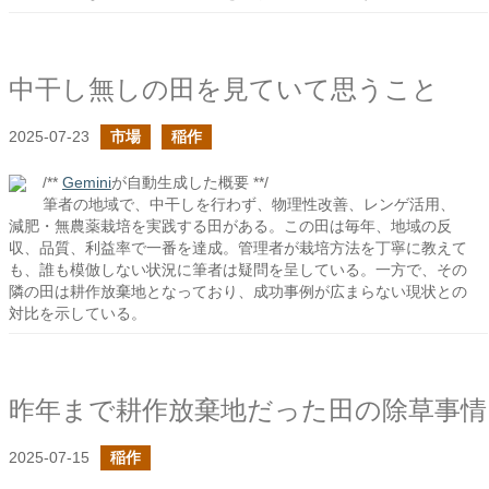
中干し無しの田を見ていて思うこと
2025-07-23
市場
稲作
/**
Gemini
が自動生成した概要 **/
筆者の地域で、中干しを行わず、物理性改善、レンゲ活用、
減肥・無農薬栽培を実践する田がある。この田は毎年、地域の反
収、品質、利益率で一番を達成。管理者が栽培方法を丁寧に教えて
も、誰も模倣しない状況に筆者は疑問を呈している。一方で、その
隣の田は耕作放棄地となっており、成功事例が広まらない現状との
対比を示している。
昨年まで耕作放棄地だった田の除草事情
2025-07-15
稲作