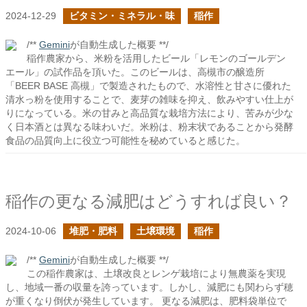
2024-12-29
ビタミン・ミネラル・味
稲作
/**
Gemini
が自動生成した概要 **/
稲作農家から、米粉を活用したビール「レモンのゴールデン
エール」の試作品を頂いた。このビールは、高槻市の醸造所
「BEER BASE 高槻」で製造されたもので、水溶性と甘さに優れた
清水っ粉を使用することで、麦芽の雑味を抑え、飲みやすい仕上が
りになっている。米の甘みと高品質な栽培方法により、苦みが少な
く日本酒とは異なる味わいだ。米粉は、粉末状であることから発酵
食品の品質向上に役立つ可能性を秘めていると感じた。
稲作の更なる減肥はどうすれば良い？
2024-10-06
堆肥・肥料
土壌環境
稲作
/**
Gemini
が自動生成した概要 **/
この稲作農家は、土壌改良とレンゲ栽培により無農薬を実現
し、地域一番の収量を誇っています。しかし、減肥にも関わらず穂
が重くなり倒伏が発生しています。 更なる減肥は、肥料袋単位で