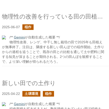
物理性の改善を行っている田の田植え2025
2025-06-07
稲作
/**
Gemini
が自動生成した概要 **/
物理性改善、レンゲ、中干し無し栽培の田で2025年も田植え
が無事終了。注目は、隣接する新しい田んぼでの稲作開始。土作り
からの過程を追うことで、既存の田との比較を通して土や肥料に関
する知見が深まることが期待される。2つの田んぼを観察すること
で、より深い理解が得られるだろう。
新しい田での土作り
2025-04-22
土壌環境
稲作
/**
Gemini
が自動生成した概要 **/
稲作面積を拡大する人が、数年耕作されていない田で稲作を