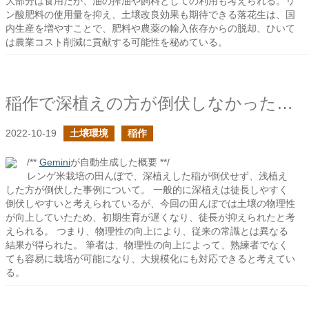
大部分は食用だが、油の搾油や飼料としての利用も考えられる。リ
ン酸肥料の使用量を抑え、土壌改良効果も期待できる落花生は、国
内生産を増やすことで、肥料や農薬の輸入依存からの脱却、ひいて
は農業コスト削減に貢献する可能性を秘めている。
稲作で深植えの方が倒伏しなかったのは何故か？
2022-10-19
土壌環境
稲作
/**
Gemini
が自動生成した概要 **/
レンゲ米栽培の田んぼで、深植えした稲が倒伏せず、浅植え
した方が倒伏した事例について。 一般的に深植えは徒長しやすく
倒伏しやすいと考えられているが、今回の田んぼでは土壌の物理性
が向上していたため、初期生育が遅くなり、徒長が抑えられたと考
えられる。 つまり、物理性の向上により、従来の常識とは異なる
結果が得られた。 筆者は、物理性の向上によって、熟練者でなく
ても容易に栽培が可能になり、大規模化にも対応できると考えてい
る。