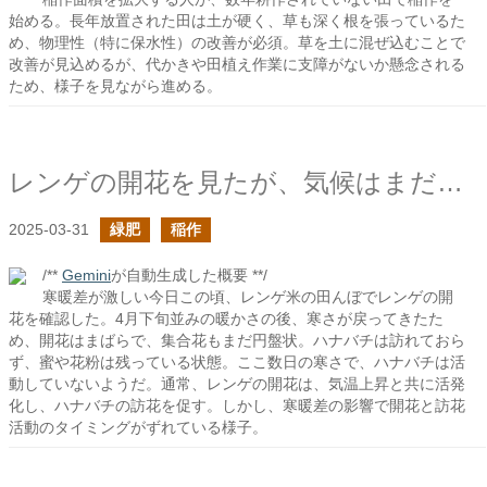
始める。長年放置された田は土が硬く、草も深く根を張っているた
め、物理性（特に保水性）の改善が必須。草を土に混ぜ込むことで
改善が見込めるが、代かきや田植え作業に支障がないか懸念される
ため、様子を見ながら進める。
レンゲの開花を見たが、気候はまだ寒い
2025-03-31
緑肥
稲作
/**
Gemini
が自動生成した概要 **/
寒暖差が激しい今日この頃、レンゲ米の田んぼでレンゲの開
花を確認した。4月下旬並みの暖かさの後、寒さが戻ってきたた
め、開花はまばらで、集合花もまだ円盤状。ハナバチは訪れておら
ず、蜜や花粉は残っている状態。ここ数日の寒さで、ハナバチは活
動していないようだ。通常、レンゲの開花は、気温上昇と共に活発
化し、ハナバチの訪花を促す。しかし、寒暖差の影響で開花と訪花
活動のタイミングがずれている様子。