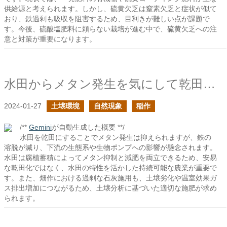
供給源と考えられます。しかし、硫黄欠乏は窒素欠乏と症状が似て
おり、鉄過剰も吸収を阻害するため、目利きが難しい点が課題で
す。今後、硫酸塩肥料に頼らない栽培が進む中で、硫黄欠乏への注
意と対策が重要になります。
水田からメタン発生を気にして乾田にすることは良い手なのだろうか？
2024-01-27
土壌環境
自然現象
稲作
/**
Gemini
が自動生成した概要 **/
水田を乾田にすることでメタン発生は抑えられますが、鉄の
溶脱が減り、下流の生態系や生物ポンプへの影響が懸念されます。
水田は腐植蓄積によってメタン抑制と減肥を両立できるため、安易
な乾田化ではなく、水田の特性を活かした持続可能な農業が重要で
す。また、畑作における過剰な石灰施用も、土壌劣化や温室効果ガ
ス排出増加につながるため、土壌分析に基づいた適切な施肥が求め
られます。