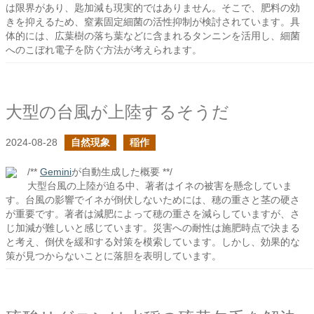
は限界があり、匙加減も現実的ではありません。そこで、肥料の効
きを抑えるため、窒素固定細菌の活性抑制が検討されています。具
体的には、広葉樹の落ち葉などに含まれるタンニンを活用し、細菌
へのこぼれ電子を防ぐ方法が考えられます。
大型の台風が上陸するそうだ
2024-08-28
自然現象
稲作
/**
Gemini
が自動生成した概要 **/
大型台風の上陸が迫る中、著者はイネの被害を懸念していま
す。台風の影響でイネが倒伏しないためには、穂の重さと茎の硬さ
が重要です。著者は減肥によって穂の重さを減らしていますが、さ
じ加減が難しいと感じています。災害への耐性は施肥時点で決まる
と考え、倒伏を緩和する対策を模索しています。しかし、効果的な
策が見つからないことに落胆を表明しています。