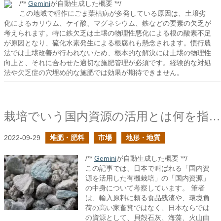
/**
Gemini
が自動生成した概要 **/
この地域で稲作にごま葉枯病が多発している原因は、土壌劣
化によるカリウム、ケイ酸、マグネシウム、鉄などの要素の欠乏が
考えられます。特に鉄欠乏は土壌の物理性悪化による根の酸素不足
が原因となり、硫化水素発生による根腐れも懸念されます。慣行農
法では土壌改善が行われないため、根本的な解決には土壌の物理性
向上と、それに合わせた適切な施肥管理が必須です。経験的な対処
法や欠乏症の穴埋め的な施肥では効果が期待できません。
栽培でいう国内資源の活用とは何を指す？
2022-09-29
堆肥・肥料
市場
地形・地質
/**
Gemini
が自動生成した概要 **/
この記事では、日本で叫ばれる「国内資
源を活用した有機栽培」の「国内資源」
の中身について考察しています。 筆者
は、輸入原料に頼る食品残渣や、環境負
荷の高い家畜糞ではなく、日本ならでは
の資源として、貝殻石灰、海藻、火山由