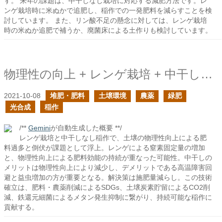
す。 来年の課題は、中干しなし栽培に対応する減肥方法です。レ
ンゲ栽培時に米ぬかで追肥し、稲作での一発肥料を減らすことを検
討しています。 また、リン酸不足の懸念に対しては、レンゲ栽培
時の米ぬか追肥で補うか、廃菌床による土作りも検討しています。
物理性の向上 + レンゲ栽培 + 中干しなしの稲作の新たに生じた課題
2021-10-08
堆肥・肥料
土壌環境
農薬
緑肥
光合成
稲作
/**
Gemini
が自動生成した概要 **/
レンゲ栽培と中干しなし稲作で、土壌の物理性向上による肥
料過多と倒伏が課題として浮上。レンゲによる窒素固定量の増加
と、物理性向上による肥料効能の持続が重なった可能性。中干しの
メリットは物理性向上により減少し、デメリットである高温障害回
避と益虫増加の方が重要となる。解決策は施肥量減らし。この技術
確立は、肥料・農薬削減によるSDGs、土壌炭素貯留によるCO2削
減、鉄還元細菌によるメタン発生抑制に繋がり、持続可能な稲作に
貢献する。