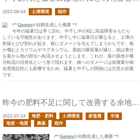
2022-08-04
土壌環境
稲作
/**
Gemini
が自動生成した概要 **/
今年の猛暑日は早く訪れ、中干し中の稲に高温障害をもたら
している可能性があります。中干し中に猛暑日が重なると、土壌の
乾燥とひび割れが起き、根にダメージを与えてしまうからです。根
が傷むとカリウムやマグネシウム、亜鉛の吸収量が減り、稲は養分
を葉から他の部位へ転流させようとします。これが、葉の脱色や養
分転流の活発化という形で現れます。根へのダメージは収穫量や病
虫害抵抗性にも影響するため、猛暑と中干しの関係には注意が必要
です。
昨今の肥料不足に関して改善する余地は大きい
2022-07-24
堆肥・肥料
土壌環境
家畜糞
市場
地形・地質
農薬
稲作
/**
Gemini
が自動生成した概要 **/