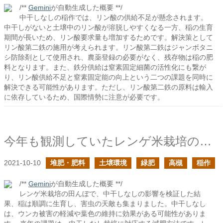
/**
Gemini
が自動生成した概要 **/
中干しなしの稲作では、リン酸の供給不足が懸念されます。
中干しがないと土壌中のリン酸が溶脱しやすくなる一方、稲の生育
期間が長いため、リン酸要求量も増加するためです。解決策として
リン酸第二鉄の施用が考えられます。リン酸第二鉄はジャンボタニ
シ防除剤として使用され、農薬登録の必要がなく、残存物は稲の肥
料となります。また、鉄分供給は窒素固定細菌の活性化にも繋が
り、リン酸供給不足と窒素固定能の向上という二つの課題を同時に
解決できる可能性があります。ただし、リン酸第二鉄の原料は輸入
に依存しているため、国際情勢に注意が必要です。
今年も観測していたレンゲ米栽培の田が無事に収穫を迎えたそうです
2021-10-10
堆肥・肥料
土壌環境
緑肥
高槻
稲作
/**
Gemini
が自動生成した概要 **/
レンゲ米栽培の田んぼで、中干しなしの影響を検証した結
果、稲は順調に生育し、害虫の天敵も集まりました。中干しなし
は、ウンカ被害の軽減や葉色の維持に効果がある可能性がありま