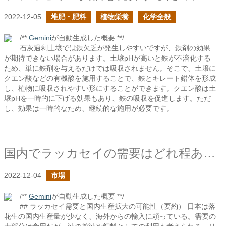
2022-12-05
堆肥・肥料
植物栄養
化学全般
/**
Gemini
が自動生成した概要 **/
石灰過剰土壌では鉄欠乏が発生しやすいですが、鉄剤の効果
が期待できない場合があります。土壌pHが高いと鉄が不溶化する
ため、単に鉄剤を与えるだけでは吸収されません。そこで、土壌に
クエン酸などの有機酸を施用することで、鉄とキレート錯体を形成
し、植物に吸収されやすい形にすることができます。クエン酸は土
壌pHを一時的に下げる効果もあり、鉄の吸収を促進します。ただ
し、効果は一時的なため、継続的な施用が必要です。
国内でラッカセイの需要はどれ程あるのか？
2022-12-04
市場
/**
Gemini
が自動生成した概要 **/
## ラッカセイ需要と国内生産拡大の可能性（要約） 日本は落
花生の国内生産量が少なく、海外からの輸入に頼っている。需要の