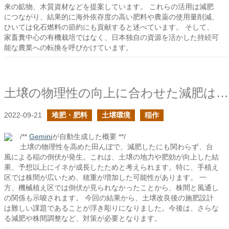
来の鉱物、木質資材などを提案しています。 これらの活用は減肥
につながり、結果的に海外依存度の高い肥料や農薬の使用量削減、
ひいては化石燃料の節約にも貢献すると述べています。 そして、
家畜糞中心の有機栽培ではなく、日本独自の資源を活かした持続可
能な農業への転換を呼びかけています。
土壌の物理性の向上に合わせた減肥は難しい
2022-09-21
堆肥・肥料
土壌環境
稲作
/**
Gemini
が自動生成した概要 **/
土壌の物理性を高めた田んぼで、減肥したにも関わらず、台
風による稲の倒伏が発生。これは、土壌の地力や肥効が向上した結
果、予想以上にイネが成長したためと考えられます。特に、手植え
区では株間が広いため、穂重が増加した可能性があります。 一
方、機械植え区では倒伏が見られなかったことから、株間と風通し
の関係も示唆されます。 今回の結果から、土壌改良後の施肥設計
は難しい課題であることが浮き彫りになりました。今後は、さらな
る減肥や株間調整など、対策が必要となります。