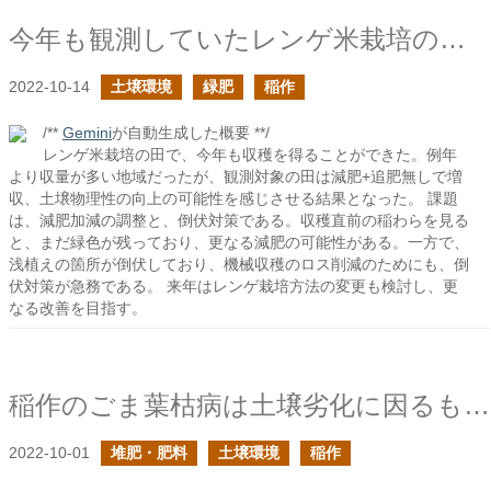
今年も観測していたレンゲ米栽培の田が無事に収穫を迎えたそうです2022
2022-10-14
土壌環境
緑肥
稲作
/**
Gemini
が自動生成した概要 **/
レンゲ米栽培の田で、今年も収穫を得ることができた。例年
より収量が多い地域だったが、観測対象の田は減肥+追肥無しで増
収、土壌物理性の向上の可能性を感じさせる結果となった。 課題
は、減肥加減の調整と、倒伏対策である。収穫直前の稲わらを見る
と、まだ緑色が残っており、更なる減肥の可能性がある。一方で、
浅植えの箇所が倒伏しており、機械収穫のロス削減のためにも、倒
伏対策が急務である。 来年はレンゲ栽培方法の変更も検討し、更
なる改善を目指す。
稲作のごま葉枯病は土壌劣化に因るものだと考えるとしっくりくる
2022-10-01
堆肥・肥料
土壌環境
稲作