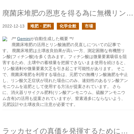
廃菌床堆肥の恩恵を得る為に無機リン酸の使用を見直す
2022-12-13
堆肥・肥料
化学全般
市場
/**
Gemini
が自動生成した概要 **/
廃菌床堆肥の活用とリン酸施肥の見直しについての記事で
す。 廃菌床堆肥は土壌改良効果が高い一方、測定困難な有機態リ
ン酸(フィチン酸)を多く含みます。フィチン酸は微量要素吸収を阻
害するため、土壌中の蓄積量を把握できないまま使用を続けると、
リン酸過剰や微量要素欠乏を引き起こす可能性があります。 そこ
で、廃菌床堆肥を利用する場合は、元肥での無機リン酸施肥を中止
し、リン酸欠乏症状が現れた場合にのみ、速効性のあるリン酸アン
モニウムを追肥として使用する方法が提案されています。 さら
に、消火器リサイクル肥料(リン酸アンモニウム、硫酸アンモニウ
ム含有)の活用も提案されていますが、窒素過多にならないよう、
元肥設計や土壌改良に注意が必要です。
ラッカセイの真価を発揮するために石灰施肥に注意する必要がありそうだ