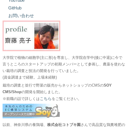
YouTube
GitHub
お問い合わせ
大学院で植物の細胞学(主に形)を専攻し、大学院在学中(後に中退)に今で
言うところのスタートアップの初期メンバーとして参画し、農薬を使わな
い栽培の調査と技法の開発を行っていました。
(資金調達まで経験。上場未経験)
栽培の調査と並行で野菜の販売からネットショップのCMSの
SOY
CMS/Shop
の開発を開始しました。
こちら
※前職の話で詳しくは
をご覧ください。
以前、神奈川県の養鶏場、
株式会社コトブキ園
さんで高品質な鶏糞堆肥の