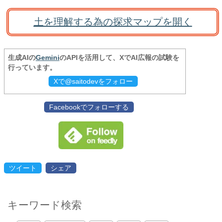
土を理解する為の探求マップを開く
生成AIの
Gemini
のAPIを活用して、XでAI広報の試験を
行っています。
Xで@saitodevをフォロー
Facebookでフォローする
ツイート
シェア
キーワード検索