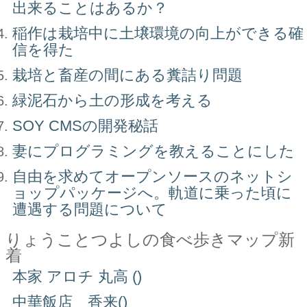
出来ることはあるか？
稲作は栽培中に土壌環境の向上ができる確
信を得た
栽培と畜産の間にある糞詰り問題
緑泥石から土の形成を考える
SOY CMSの開発秘話
妻にプログラミングを教えることにした
自由を求めてオープンソースのネットシ
ョップパッケージへ。軌道に乗った頃に
遭遇する問題について
りょうことつよしの食べ歩きマップ新
着
本家 アロチ 丸高 ()
中華飯店 香来()