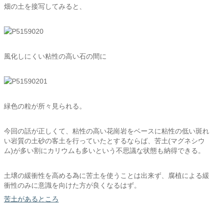
畑の土を接写してみると、
風化しにくい粘性の高い石の間に
緑色の粒が所々見られる。
今回の話が正しくて、粘性の高い花崗岩をベースに粘性の低い斑れ
い岩質の土砂の客土を行っていたとするならば、苦土(マグネシウ
ム)が多い割にカリウムも多いという不思議な状態も納得できる。
土壌の緩衝性を高める為に苦土を使うことは出来ず、腐植による緩
衝性のみに意識を向けた方が良くなるはず。
苦土があるところ