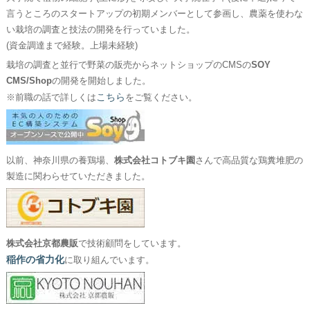
言うところのスタートアップの初期メンバーとして参画し、農薬を使わな
い栽培の調査と技法の開発を行っていました。
(資金調達まで経験。上場未経験)
栽培の調査と並行で野菜の販売からネットショップのCMSの
SOY
CMS/Shop
の開発を開始しました。
こちら
※前職の話で詳しくは
をご覧ください。
以前、神奈川県の養鶏場、
株式会社コトブキ園
さんで高品質な鶏糞堆肥の
製造に関わらせていただきました。
株式会社京都農販
で技術顧問をしています。
稲作の省力化
に取り組んでいます。