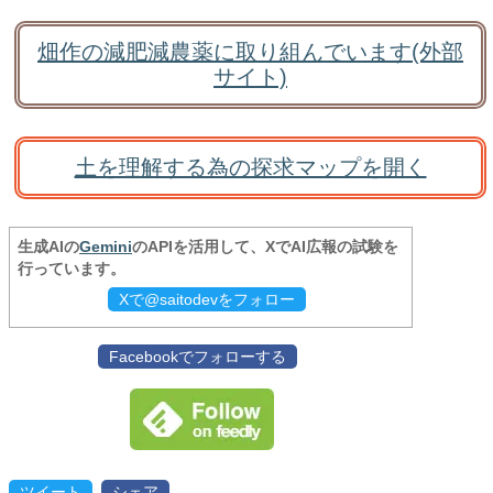
畑作の減肥減農薬に取り組んでいます(外部
サイト)
土を理解する為の探求マップを開く
生成AIの
Gemini
のAPIを活用して、XでAI広報の試験を
行っています。
Xで@saitodevをフォロー
Facebookでフォローする
ツイート
シェア