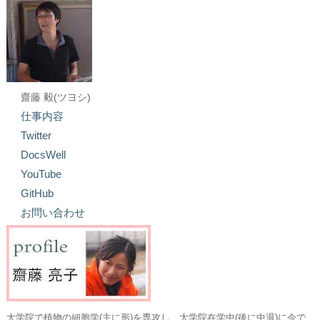
齋藤 毅(ツヨシ)
仕事内容
Twitter
DocsWell
YouTube
GitHub
お問い合わせ
大学院で植物の細胞学(主に形)を専攻し、大学院在学中(後に中退)に今で