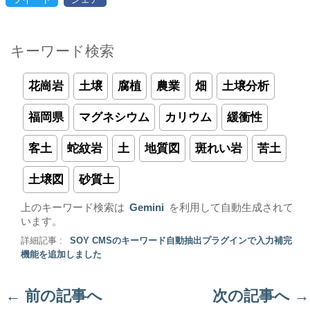
キーワード検索
花崗岩
土壌
腐植
農業
畑
土壌分析
福岡県
マグネシウム
カリウム
緩衝性
客土
蛇紋岩
土
地質図
斑れい岩
苦土
土壌図
砂質土
上のキーワード検索は
Gemini
を利用して自動生成されて
います。
詳細記事 :
SOY CMSのキーワード自動抽出プラグインで入力補完
機能を追加しました
←
前の記事へ
次の記事へ
→