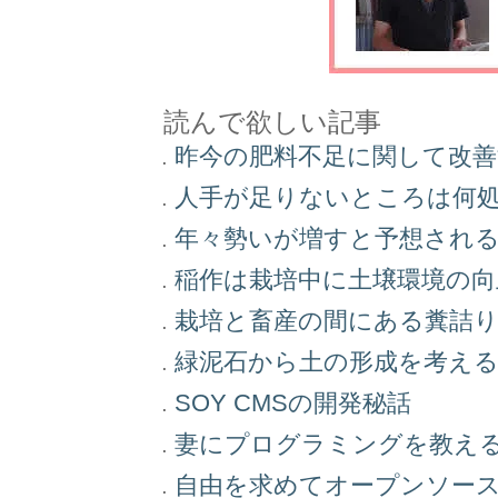
読んで欲しい記事
昨今の肥料不足に関して改
人手が足りないところは何
年々勢いが増すと予想され
稲作は栽培中に土壌環境の
栽培と畜産の間にある糞詰
緑泥石から土の形成を考え
SOY CMSの開発秘話
妻にプログラミングを教え
自由を求めてオープンソー