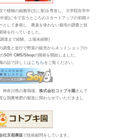
院で植物の細胞学(主に形)を専攻し、大学院在学中
に中退)に今で言うところのスタートアップの初期メ
ーとして参画し、農薬を使わない栽培の調査と技
開発を行っていました。
金調達まで経験。上場未経験)
の調査と並行で野菜の販売からネットショップの
Sの
SOY CMS/Shop
の開発を開始しました。
こちら
職の話で詳しくは
をご覧ください。
、神奈川県の養鶏場、
株式会社コトブキ園
さんで
質な鶏糞堆肥の製造に関わらせていただきまし
会社京都農販
で技術顧問をしています。