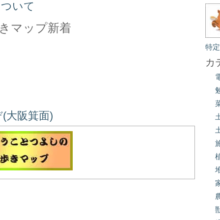
について
きマップ新着
特
カ
(大阪箕面)