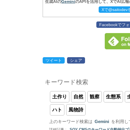
生成AIの
Gemini
のAPIを活用して、XでAI広
Xで@saitod
Facebookで
ツイート
シェア
キーワード検索
土作り
自然
観察
生態系
ハト
風物詩
上のキーワード検索は
Gemini
を利用し
詳細記事 :
SOY CMSのキーワード自動抽出