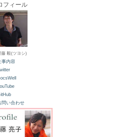
ロフィール
齋藤 毅(ツヨシ)
仕事内容
witter
ocsWell
ouTube
itHub
お問い合わせ