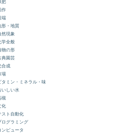
緑肥
稲作
道端
地形・地質
自然現象
化学全般
植物の形
古典園芸
光合成
市場
ビタミン・ミネラル・味
おいしい水
高槻
文化
テスト自動化
プログラミング
コンピュータ