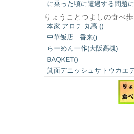
に乗った頃に遭遇する問題
りょうことつよしの食べ歩
本家 アロチ 丸高 ()
中華飯店 香来()
らーめん一作(大阪高槻)
BAQKET()
箕面デニッシュサトウカエデ