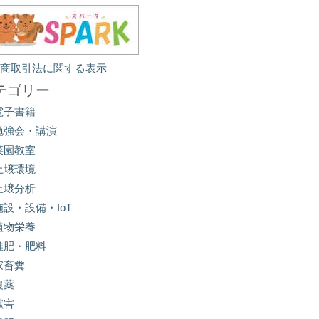
定商取引法に関する表示
テゴリー
電子書籍
勉強会・講演
菜園教室
土壌環境
土壌分析
施設・設備・IoT
植物栄養
堆肥・肥料
家畜糞
農薬
獣害