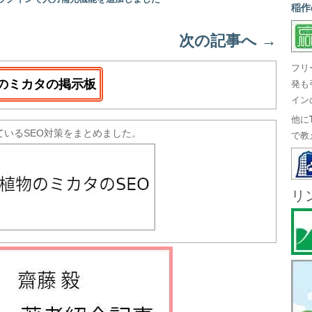
稲作
次の記事へ
→
フリ
のミカタの掲示板
発も
イン
他に
ているSEO対策をまとめました。
で教
リ