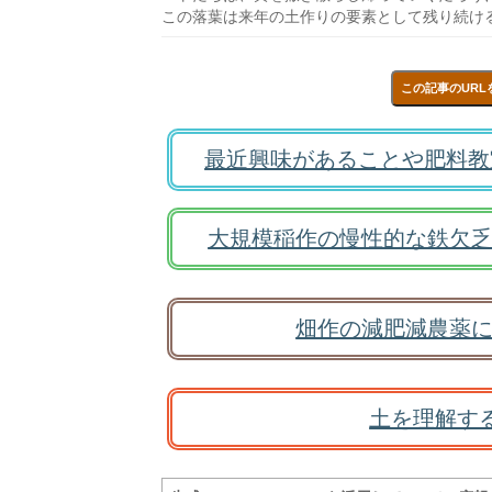
この落葉は来年の土作りの要素として残り続け
この記事のURL
最近興味があることや肥料教
大規模稲作の慢性的な鉄欠乏
畑作の減肥減農薬に
土を理解す