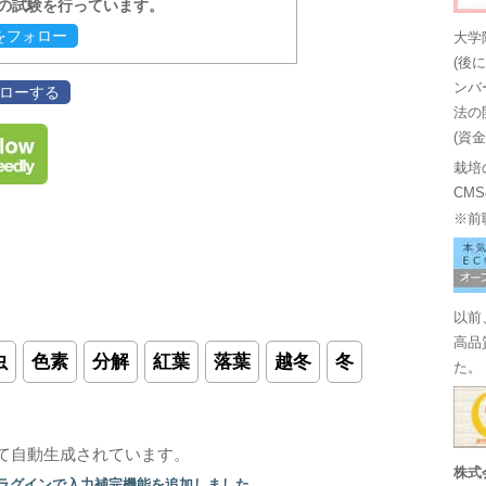
報の試験を行っています。
evをフォロー
大学
(後
ンバ
フォローする
法の
(資
栽培
CM
※前
以前
高品
虫
色素
分解
紅葉
落葉
越冬
冬
た。
て自動生成されています。
株式
プラグインで入力補完機能を追加しました