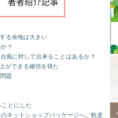
善する余地は大きい
処か？
る台風に対して出来ることはあるか？
向上ができる確信を得た
り問題
る
ることにした
スのネットショップパッケージへ。軌道