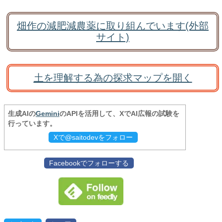
畑作の減肥減農薬に取り組んでいます(外部
サイト)
土を理解する為の探求マップを開く
生成AIの
Gemini
のAPIを活用して、XでAI広報の試験を
行っています。
Xで@saitodevをフォロー
Facebookでフォローする