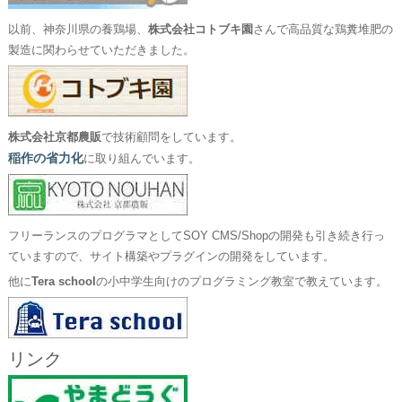
以前、神奈川県の養鶏場、
株式会社コトブキ園
さんで高品質な鶏糞堆肥の
製造に関わらせていただきました。
株式会社京都農販
で技術顧問をしています。
稲作の省力化
に取り組んでいます。
フリーランスのプログラマとしてSOY CMS/Shopの開発も引き続き行っ
ていますので、サイト構築やプラグインの開発をしています。
他に
Tera school
の小中学生向けのプログラミング教室で教えています。
リンク