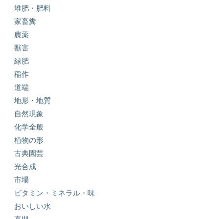
堆肥・肥料
家畜糞
農薬
獣害
緑肥
稲作
道端
地形・地質
自然現象
化学全般
植物の形
古典園芸
光合成
市場
ビタミン・ミネラル・味
おいしい水