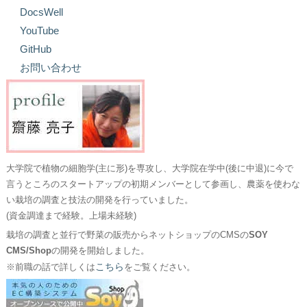
DocsWell
YouTube
GitHub
お問い合わせ
大学院で植物の細胞学(主に形)を専攻し、大学院在学中(後に中退)に今で
言うところのスタートアップの初期メンバーとして参画し、農薬を使わな
い栽培の調査と技法の開発を行っていました。
(資金調達まで経験。上場未経験)
栽培の調査と並行で野菜の販売からネットショップのCMSの
SOY
CMS/Shop
の開発を開始しました。
こちら
※前職の話で詳しくは
をご覧ください。