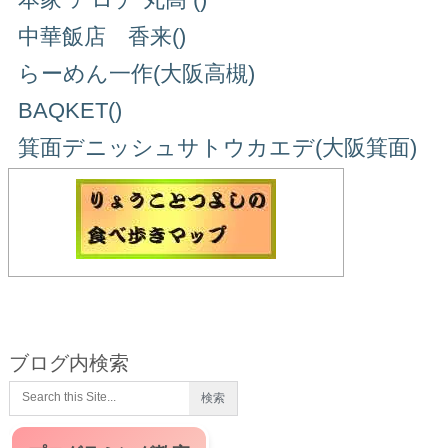
中華飯店 香来()
らーめん一作(大阪高槻)
BAQKET()
箕面デニッシュサトウカエデ(大阪箕面)
ブログ内検索