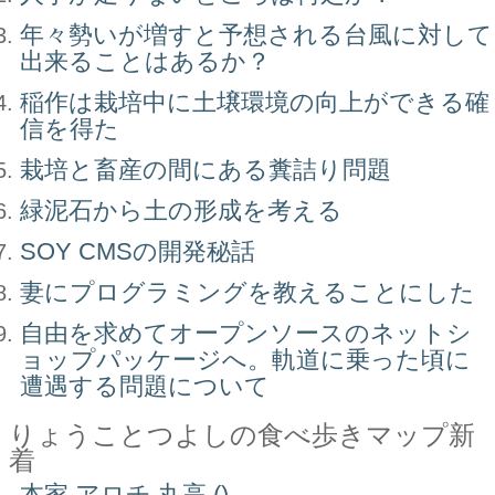
年々勢いが増すと予想される台風に対して
出来ることはあるか？
稲作は栽培中に土壌環境の向上ができる確
信を得た
栽培と畜産の間にある糞詰り問題
緑泥石から土の形成を考える
SOY CMSの開発秘話
妻にプログラミングを教えることにした
自由を求めてオープンソースのネットシ
ョップパッケージへ。軌道に乗った頃に
遭遇する問題について
りょうことつよしの食べ歩きマップ新
着
本家 アロチ 丸高 ()