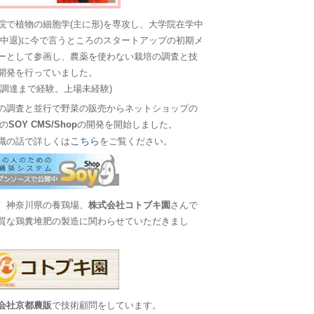
院で植物の細胞学(主に形)を専攻し、大学院在学中
に中退)に今で言うところのスタートアップの初期メ
ーとして参画し、農薬を使わない栽培の調査と技
開発を行っていました。
金調達まで経験。上場未経験)
の調査と並行で野菜の販売からネットショップの
Sの
SOY CMS/Shop
の開発を開始しました。
こちら
職の話で詳しくは
をご覧ください。
、神奈川県の養鶏場、
株式会社コトブキ園
さんで
質な鶏糞堆肥の製造に関わらせていただきまし
会社京都農販
で技術顧問をしています。