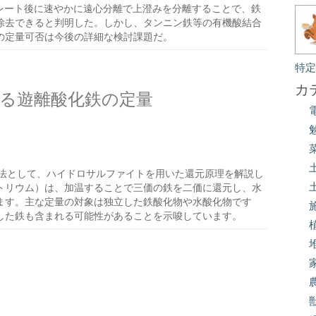
キレート後に速やかに遠心分離で上澄みを分離することで、鉄
除去できると判明した。しかし、タンニン鉄等の有機酸結合
の定量可否は今後の詳細な検討課題だ。
特
カ
る遊離酸化鉄の定量
法として、ハイドロサルファイトを用いた還元原理を解説し
トリウム）は、加温することで三価の鉄を二価に還元し、水
ます。主な定量の対象は独立した鉄酸化物や水酸化物です
した鉄も含まれる可能性があることを示唆しています。