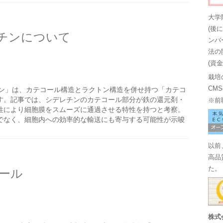
大学
(後
チンについて
ンバ
法の
(資
栽培
CM
ン」は、カテコール構造とラクトン構造を併せ持つ「カテコ
す。記事では、シデレチンのカテコール部分が鉄の還元剤・
※前
性により細胞膜をスムーズに通過させる特性を持つと考察。
でなく、細胞内への効率的な輸送にも寄与する可能性が示唆
以前
高品
た。
ール
株式