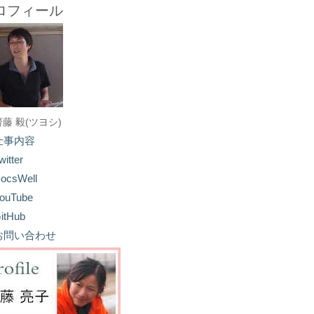
ロフィール
齋藤 毅(ツヨシ)
仕事内容
witter
ocsWell
ouTube
itHub
お問い合わせ