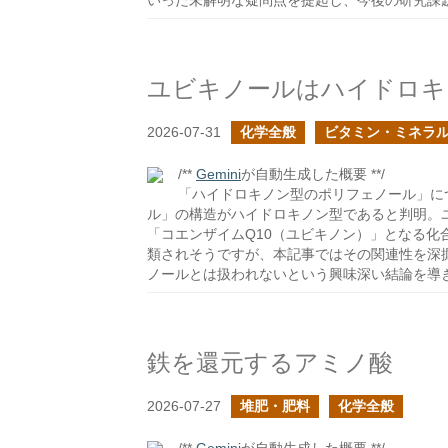
いった未解明な疑問点を提起し、今後の研究課
ユビキノールはハイドロキ
2026-07-31
化学全般
ビタミン・ミネラ
/**
Gemini
が自動生成した概要 **/
「ハイドロキノン型のポリフェノール」に
ル」の構造がハイドロキノン型であると判明。
「コエンザイムQ10（ユビキノン）」となる
類されそうですが、本記事ではその関連性を深
ノールとは扱われないという興味深い結論を導
鉄を還元するアミノ酸
2026-07-27
堆肥・肥料
化学全般