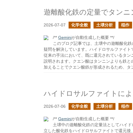
遊離酸化鉄の定量でタンニ
2026-07-07
化学全般
土壌分析
稲作
/**
Gemini
が自動生成した概要 **/
このブログ記事では、土壌中の遊離酸化鉄
疑問を解決しています。ハイドロサルファイト
従来の手法において、既に還元されているタン
説明されます。クエン酸はタンニンよりも鉄と
加えることでクエン酸鉄が形成されるため、タ
ハイドロサルファイトによ
2026-07-06
化学全般
土壌分析
稲作
/**
Gemini
が自動生成した概要 **/
土壌中の遊離酸化鉄の定量法としてハイド
立した酸化鉄をハイドロサルファイトで還元後