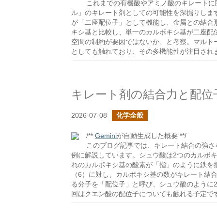
これまでの有機酸やアミノ酸のキレートに
ル」のキレート剤としての可能性を深掘りしま
が「二座配位子」として機能し、金属との結合
キシ基と比較し、単一のカルボキシ基が二座配
空間の制約が要因ではないか、と考察。マルト
としても触れており、その多機能性が注目され
キレート剤の結合力と配位
2026-07-08
化学全般
/**
Gemini
が自動生成した概要 **/
このブログ記事では、キレート結合の強さ
例に解説しています。シュウ酸は2つのカルボ
れのカルボキシ基の酸素が「指」のように鉄を
（6）に対し、カルボキシ基の数がキレート結
る分子を「配位子」と呼び、シュウ酸のように
回はクエン酸の配位子についても触れる予定で