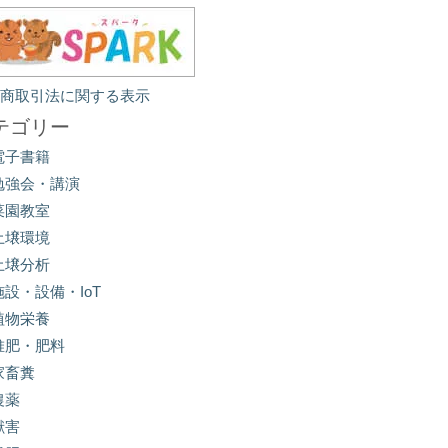
定商取引法に関する表示
テゴリー
電子書籍
勉強会・講演
菜園教室
土壌環境
土壌分析
施設・設備・IoT
植物栄養
堆肥・肥料
家畜糞
農薬
獣害