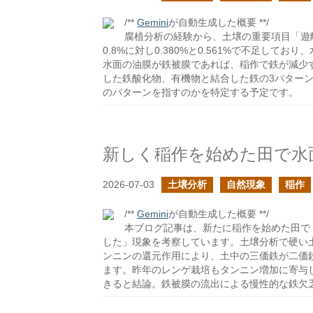
/**
Gemini
が自動生成した概要 **/
腐植分析の経験から、土壌の重要項目「遊
0.8%に対し0.380%と0.561%で不足し
水面の油膜が鉄被膜であれば、稲作で鉄が減少
した鉄酸化物、有機物と結合した鉄の3パター
のパターンを指すのかを特定する予定です。
新しく稲作を始めた田で水
2026-07-03
土壌分析
自然現象
稲作
/**
Gemini
が自動生成した概要 **/
本ブログ記事は、新たに稲作を始めた田で
した」現象を考察しています。土壌分析で硬い
ンニンの還元作用により、土中の三価鉄が二価
ます。昨年のレンゲ栽培もタンニン増加に寄与
きると結論。鉄被膜の流出による慢性的な鉄欠