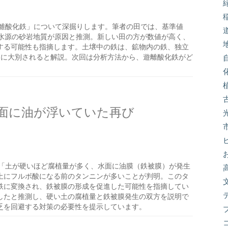
離酸化鉄」について深掘りします。筆者の田では、基準値
ており、水源の砂岩地質が原因と推測。新しい田の方が数値が高く、
する可能性も指摘します。土壌中の鉄は、鉱物内の鉄、独立
ンに大別されると解説。次回は分析方法から、遊離酸化鉄がど
面に油が浮いていた再び
「土が硬いほど腐植量が多く、水面に油膜（鉄被膜）が発生
土にフルボ酸になる前のタンニンが多いことが判明。このタ
鉄に変換され、鉄被膜の形成を促進した可能性を指摘してい
したと推測し、硬い土の腐植量と鉄被膜発生の双方を説明で
乏を回避する対策の必要性を提示しています。