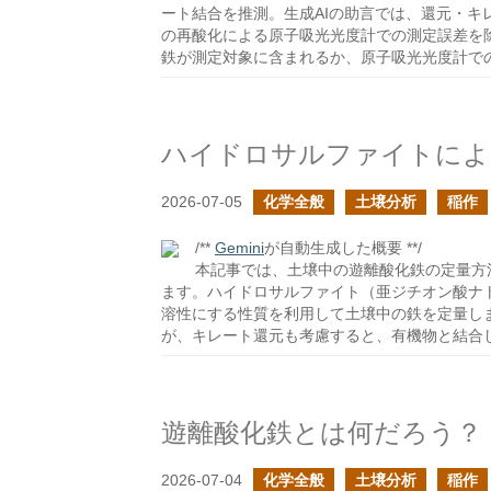
ート結合を推測。生成AIの助言では、還元・
の再酸化による原子吸光光度計での測定誤差を
鉄が測定対象に含まれるか、原子吸光光度計で
ハイドロサルファイトによ
2026-07-05
化学全般
土壌分析
稲作
/**
Gemini
が自動生成した概要 **/
本記事では、土壌中の遊離酸化鉄の定量方
ます。ハイドロサルファイト（亜ジチオン酸ナ
溶性にする性質を利用して土壌中の鉄を定量し
が、キレート還元も考慮すると、有機物と結合
遊離酸化鉄とは何だろう？
2026-07-04
化学全般
土壌分析
稲作