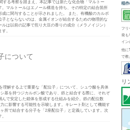
関する考察を踏まえ、本記事では新たな化合物「マルトー
稲作
す。マルトールはエノール構造を持ち、その特定の結合箇所
形成に関与することが示されました。 また、有機酸のカルボ
位子とならないのは、金属イオンが結合するための物理的な
ールは以前の記事で煎り大豆の香りの成分（メラノイジン）
フリ
ます。
発も
イン
他に
子について
で教
リ
を理解する上で重要な「配位子」について、シュウ酸を具体
キシ基を持つジカルボン酸であり、鉄と結合する際に、それぞ
掴んで安定した錯体を形成する仕組みを紹介。鉄の配位数
合力に影響する可能性を示唆します。キレート剤として機能す
2ヶ所で結合する分子を「2座配位子」と定義しています。次
す。