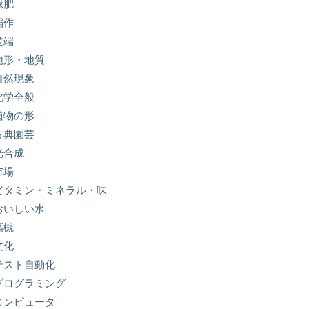
緑肥
稲作
道端
地形・地質
自然現象
化学全般
植物の形
古典園芸
光合成
市場
ビタミン・ミネラル・味
おいしい水
高槻
文化
テスト自動化
プログラミング
コンピュータ