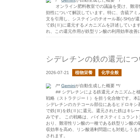
/**
Gemini
が自動生成した概要 **/
オンライン肥料教室での議論を受け、難溶
効性について解説しています。特に、含硫アミノ
文を引用し、システインのチオール基(-SH)が
て鉄(Ⅱ)に還元するメカニズムを詳述していま
れ、この還元作用が鉄型リン酸の利用効率改善
シデレチンの鉄の還元につ
2026-07-21
植物栄養
化学全般
/**
Gemini
が自動生成した概要 **/
## シデレチンによる鉄還元メカニズムと
戦略（ストラテジーⅠ）を担う化合物です。本
シデレチンのカテコール部位にあるヒドロキシ基
で鉄(Ⅲ)を鉄(Ⅱ)に還元。還元された鉄はキ
みです。 この戦略は、バイオスティミュラン
おり、難溶性リン酸の一種である鉄型リン酸の
収効率を高め、リン酸過剰問題にも対処しうる
されます。