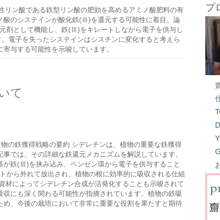
プ
性リン酸である鉄型リン酸の肥効を高めるアミノ酸肥料の有
酸のシステインが酸化鉄(Ⅲ)を還元する可能性に着目。論
還元剤として機能し、鉄(Ⅲ)をキレートしながら電子を供与し
す。電子を失ったシステインはシスチンに変化すると考えら
に寄与する可能性を示唆しています。
いて
T
D
Y
植物の鉄獲得戦略の要約 シデレチンは、植物の重要な鉄獲得
G
記事では、その詳細な鉄還元メカニズムを解説しています。
が鉄(Ⅲ)を挟み込み、ベンゼン環から電子を供与すること
レートから外れて放出され、植物の根に効率的に吸収される仕組
ト資材によってシデレチン合成が活発化することも示唆されて
吸収にも深く関わる可能性が指摘されています。植物の鉄吸
ため、今後の栽培において非常に重要な役割を果たすと期待