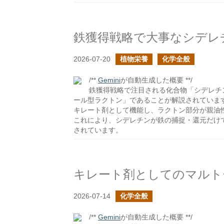
鉄獲得戦略で大事なシデレ
2026-07-20
植物栄養
化学全般
/**
Gemini
が自動生成した概要 **/
鉄獲得戦略で注目される化合物「シデレチ
ール型ラクトン」であることが解説されていま
キレート剤として機能し、ラクトン部分が親油
これにより、シデレチンが鉄の捕捉・還元だけ
されています。
キレート剤としてのマルト
2026-07-14
化学全般
/**
Gemini
が自動生成した概要 **/