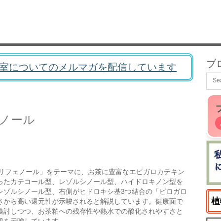
ブ
室についてのメルマガを配信しています
ノール
リフェノール」をテーマに、お茶に豊富なエピガロカテキン
ったカテコール型、レゾルシノール型、ハイドロキノン型を
レゾルシノール型、右側がヒドロキシ基3つ結合の「ピロガロ
植
さから高い還元性が示唆されると解説しています。健康面で
検討しつつ、お茶粕への残存性や熱水での酸化されやすさと