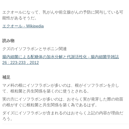
エクオールになって、乳がんや前立腺がんの予防に関与している可
能性があるそうだ。
エクオール - Wikipedia
読み物
クズのイソフラボンとサポニン関連
腸内細菌による配糖体の加水分解と代謝活性化 - 腸内細菌学雑誌
26 : 223-233，2012
補足
マメ科の根にイソフラボンが多いのは、根がイソフラボンを介し
て、根粒菌と共生関係を築くのに使うとされる。
実の方にイソフラボンが多いのは、おそらく実が発芽した際の幼苗
の根がすぐに根粒菌と共生関係を築く為であるはず。
ダイズにイソフラボンが含まれるのはおそらく上記の内容が理由だ
ろう。