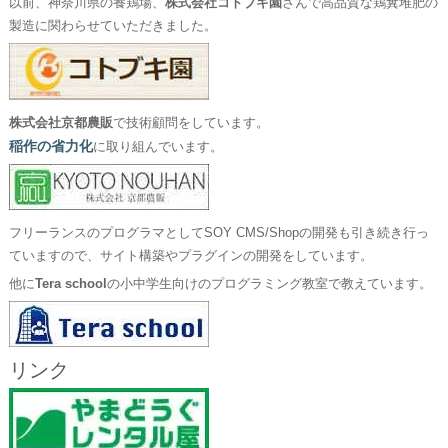
以前、神奈川県の養鶏場、
株式会社コトブキ園
さんで高品質な鶏糞堆肥の
製造に関わらせていただきました。
株式会社京都農販
で技術顧問をしています。
稲作の省力化
に取り組んでいます。
フリーランスのプログラマとしてSOY CMS/Shopの開発も引き続き行っ
ていますので、サイト構築やプラグインの開発をしています。
他に
Tera school
の小中学生向けのプログラミング教室で教えています。
リンク