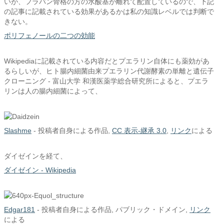
いが、フラバン骨格の方の水酸基が離れて配置しているので、下記
の記事に記載されている効果があるかは私の知識レベルでは判断で
きない。
ポリフェノールの二つの効能
Wikipediaに記載されている内容だとプエラリン自体にも薬効があ
るらしいが、ヒト腸内細菌由来プエラリン代謝酵素の単離と遺伝子
クローニング - 富山大学 和漢医薬学総合研究所によると、プエラ
リンは人の腸内細菌によって、
Slashme
-
投稿者自身による作品
,
CC 表示-継承 3.0
,
リンク
による
ダイゼインを経て、
ダイゼイン - Wikipedia
Edgar181
-
投稿者自身による作品
, パブリック・ドメイン,
リンク
による