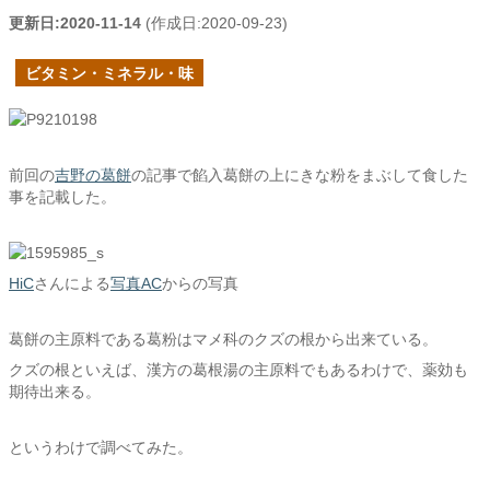
更新日:
2020-11-14
(作成日:
2020-09-23
)
ビタミン・ミネラル・味
前回の
吉野の葛餅
の記事で餡入葛餅の上にきな粉をまぶして食した
事を記載した。
HiC
さんによる
写真AC
からの写真
葛餅の主原料である葛粉はマメ科のクズの根から出来ている。
クズの根といえば、漢方の葛根湯の主原料でもあるわけで、薬効も
期待出来る。
というわけで調べてみた。