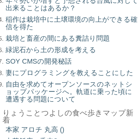
年々勢いが増すと予想される台風に対して
出来ることはあるか？
稲作は栽培中に土壌環境の向上ができる確
信を得た
栽培と畜産の間にある糞詰り問題
緑泥石から土の形成を考える
SOY CMSの開発秘話
妻にプログラミングを教えることにした
自由を求めてオープンソースのネットシ
ョップパッケージへ。軌道に乗った頃に
遭遇する問題について
りょうことつよしの食べ歩きマップ新
着
本家 アロチ 丸高 ()