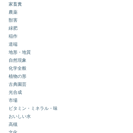
家畜糞
農薬
獣害
緑肥
稲作
道端
地形・地質
自然現象
化学全般
植物の形
古典園芸
光合成
市場
ビタミン・ミネラル・味
おいしい水
高槻
文化