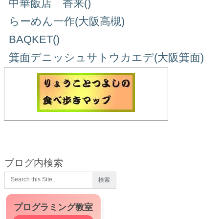
中華飯店 香来()
らーめん一作(大阪高槻)
BAQKET()
箕面デニッシュサトウカエデ(大阪箕面)
ブログ内検索
プログラミング教室