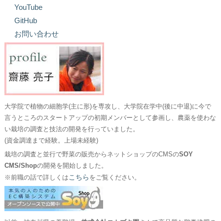
YouTube
GitHub
お問い合わせ
大学院で植物の細胞学(主に形)を専攻し、大学院在学中(後に中退)に今で
言うところのスタートアップの初期メンバーとして参画し、農薬を使わな
い栽培の調査と技法の開発を行っていました。
(資金調達まで経験。上場未経験)
栽培の調査と並行で野菜の販売からネットショップのCMSの
SOY
CMS/Shop
の開発を開始しました。
こちら
※前職の話で詳しくは
をご覧ください。