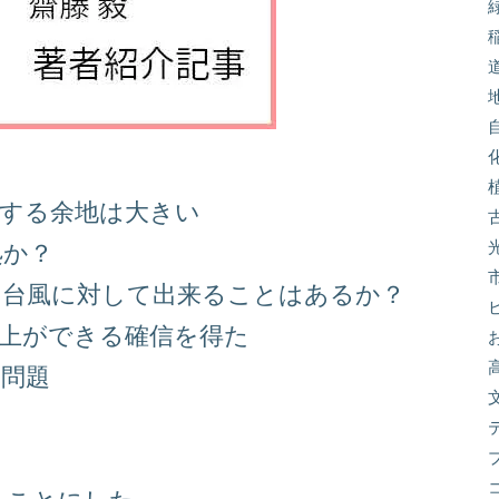
善する余地は大きい
処か？
る台風に対して出来ることはあるか？
向上ができる確信を得た
り問題
る