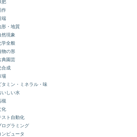
緑肥
稲作
道端
地形・地質
自然現象
化学全般
植物の形
古典園芸
光合成
市場
ビタミン・ミネラル・味
おいしい水
高槻
文化
テスト自動化
プログラミング
コンピュータ