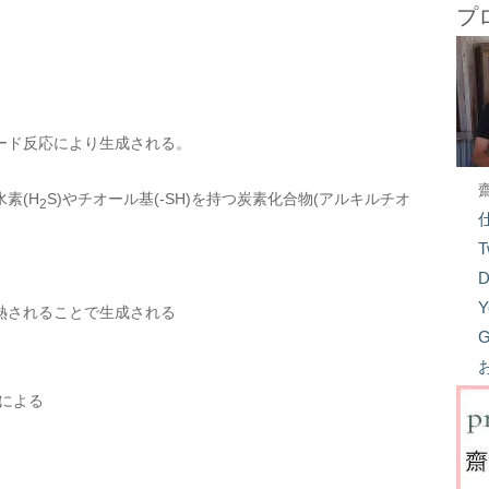
プ
ード反応により生成される。
素(H
S)やチオール基(-SH)を持つ炭素化合物(アルキルチオ
2
T
D
Y
熱されることで生成される
G
による