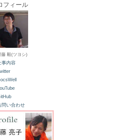
ロフィール
齋藤 毅(ツヨシ)
仕事内容
witter
ocsWell
ouTube
itHub
お問い合わせ