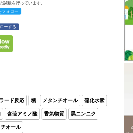
報の試験を行っています。
evをフォロー
フォローする
ラード反応
糖
メタンチオール
硫化水素
物
含硫アミノ酸
香気物質
黒ニンニク
チオール