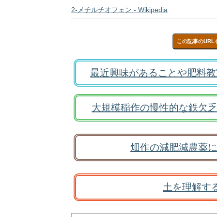
2-メチルチオフェン - Wikipedia
この記事のURL
最近興味があることや肥料教
大規模稲作の慢性的な鉄欠乏
畑作の減肥減農薬に
土を理解す