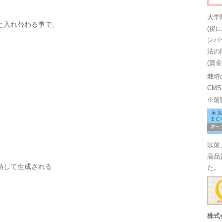
大学
と入れ替わる事で、
(後
ンバ
法の
(資
栽培
CM
※前
以前
高品
熱して生成される
た。
株式