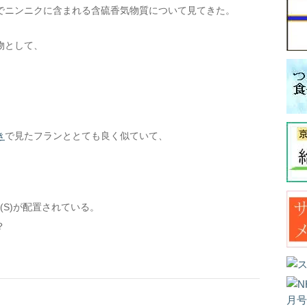
でニンニクに含まれる含硫香気物質について見てきた。
物として、
き
で見たフランととても良く似ていて、
(S)が配置されている。
？