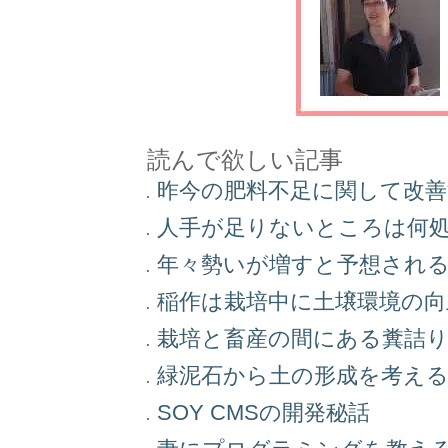
読んで欲しい記事
昨今の肥料不足に関して改
人手が足りないところは何
年々勢いが増すと予想され
稲作は栽培中に土壌環境の
栽培と畜産の間にある糞詰
緑泥石から土の形成を考え
SOY CMSの開発秘話