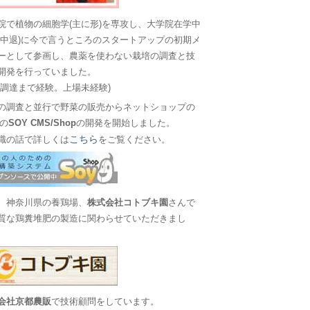
院で植物の細胞学(主に形)を専攻し、大学院在学中
に中退)に今で言うところのスタートアップの初期メ
ーとして参画し、農薬を使わない栽培の調査と技
開発を行っていました。
金調達まで経験。上場未経験)
の調査と並行で野菜の販売からネットショップの
Sの
SOY CMS/Shop
の開発を開始しました。
こちら
職の話で詳しくは
をご覧ください。
、神奈川県の養鶏場、
株式会社コトブキ園
さんで
質な鶏糞堆肥の製造に関わらせていただきまし
会社京都農販
で技術顧問をしています。