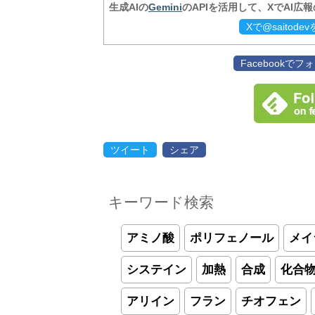
生成AIの
Gemini
のAPIを活用して、XでAI広
Xで@saitod
Facebookで
ツイート
シェア
キーワード検索
アミノ酸
ポリフェノール
メイ
システイン
加熱
合成
化合
アリイン
フラン
チオフェン