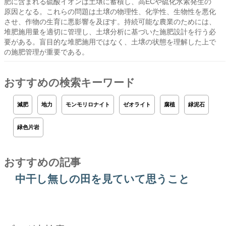
肥に含まれる硫酸イオンは土壌に蓄積し、高ECや硫化水素発生の
原因となる。これらの問題は土壌の物理性、化学性、生物性を悪化
させ、作物の生育に悪影響を及ぼす。持続可能な農業のためには、
堆肥施用量を適切に管理し、土壌分析に基づいた施肥設計を行う必
要がある。盲目的な堆肥施用ではなく、土壌の状態を理解した上で
の施肥管理が重要である。
おすすめの検索キーワード
減肥
地力
モンモリロナイト
ゼオライト
腐植
緑泥石
緑色片岩
おすすめの記事
中干し無しの田を見ていて思うこと