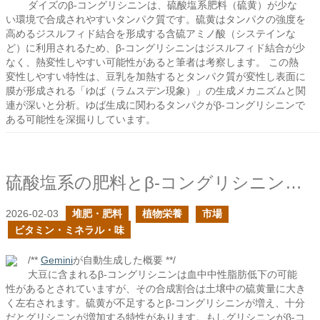
ダイズのβ-コングリシニンは、硫酸塩系肥料（硫黄）が少な
い環境で合成されやすいタンパク質です。硫黄はタンパクの強度を
高めるジスルフィド結合を形成する含硫アミノ酸（システインな
ど）に利用されるため、β-コングリシニンはジスルフィド結合が少
なく、熱変性しやすい可能性があると筆者は考察します。 この熱
変性しやすい特性は、豆乳を加熱するとタンパク質が変性し表面に
膜が形成される「ゆば（ラムスデン現象）」の生成メカニズムと関
連が深いと分析。ゆば生成に関わるタンパクがβ-コングリシニンで
ある可能性を深掘りしています。
硫酸塩系の肥料とβ-コングリシニンの合成
2026-02-03
堆肥・肥料
植物栄養
市場
ビタミン・ミネラル・味
/**
Gemini
が自動生成した概要 **/
大豆に含まれるβ-コングリシニンは血中中性脂肪低下の可能
性があるとされていますが、その合成割合は土壌中の硫黄量に大き
く左右されます。硫黄が不足するとβ-コングリシニンが増え、十分
だとグリシニンが増加する特性があります。もしグリシニンがβ-コ