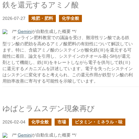
鉄を還元するアミノ酸
2026-07-27
堆肥・肥料
化学全般
/**
Gemini
が自動生成した概要 **/
オンライン肥料教室での議論を受け、難溶性リン酸である鉄
型リン酸の肥効を高めるアミノ酸肥料の有効性について解説してい
ます。特に、含硫アミノ酸のシステインが酸化鉄(Ⅲ)を還元する可
能性に着目。論文を引用し、システインのチオール基(-SH)が還元
剤として機能し、鉄(Ⅲ)をキレートしながら電子を供与して鉄(Ⅱ)
に還元するメカニズムを詳述しています。電子を失ったシステイン
はシスチンに変化すると考えられ、この還元作用が鉄型リン酸の利
用効率改善に寄与する可能性を示唆しています。
ゆばとラムスデン現象再び
2026-02-04
化学全般
市場
ビタミン・ミネラル・味
/**
Gemini
が自動生成した概要 **/