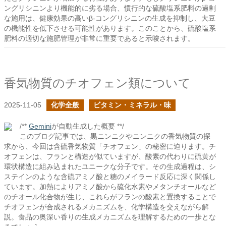
ングリシニンより機能的に劣る場合、慣行的な硫酸塩系肥料の過剰
な施用は、健康効果の高いβ-コングリシニンの生成を抑制し、大豆
の機能性を低下させる可能性があります。このことから、硫酸塩系
肥料の適切な施肥管理が非常に重要であると示唆されます。
香気物質のチオフェン類について
2025-11-05
化学全般
ビタミン・ミネラル・味
/**
Gemini
が自動生成した概要 **/
このブログ記事では、黒ニンニクやニンニクの香気物質の探
求から、今回は含硫香気物質「チオフェン」の秘密に迫ります。チ
オフェンは、フランと構造が似ていますが、酸素の代わりに硫黄が
環状構造に組み込まれたユニークな分子です。その生成過程は、シ
ステインのような含硫アミノ酸と糖のメイラード反応に深く関係し
ています。加熱によりアミノ酸から硫化水素やメタンチオールなど
のチオール化合物が生じ、これらがフランの酸素と置換することで
チオフェンが合成されるメカニズムを、化学構造を交えながら解
説。食品の奥深い香りの生成メカニズムを理解するための一歩とな