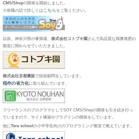
CMS/Shop
の開発を開始しました。
こちら
※前職の話で詳しくは
をご覧ください。
以前、神奈川県の養鶏場、
株式会社コトブキ園
さんで高品質な鶏糞堆肥の
製造に関わらせていただきました。
株式会社京都農販
で技術顧問をしています。
稲作の省力化
に取り組んでいます。
フリーランスのプログラマとしてSOY CMS/Shopの開発も引き続き行っ
ていますので、サイト構築やプラグインの開発をしています。
他に
Tera school
の小中学生向けのプログラミング教室で教えています。