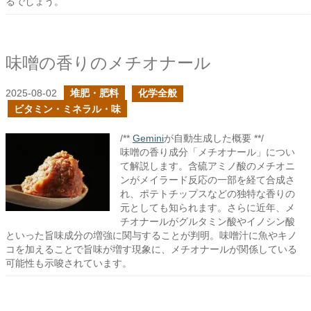
るでしょう。
味噌の香りのメチオナール
2025-08-02
堆肥・肥料
化学全般
ビタミン・ミネラル・味
/**
Gemini
が自動生成した概要 **/
味噌の香り成分「メチオナール」につい
て解説します。含硫アミノ酸のメチオニ
ンがメイラード反応の一部を経て合成さ
れ、ポテトチップスなどの独特な香りの
元としても知られます。さらに近年、メ
チオナールがグルタミン酸やイノシン酸
といった旨味成分の増強に関与することが判明。味噌汁に魚やキノ
コを加えることで旨味が増す現象に、メチオナールが関係している
可能性も示唆されています。