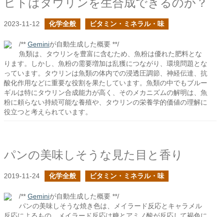
ヒトはタウリンを生合成できるのか？
2023-11-12
化学全般
ビタミン・ミネラル・味
/**
Gemini
が自動生成した概要 **/
魚類は、タウリンを豊富に含むため、魚粉は優れた肥料とな
ります。しかし、魚粉の需要増加は乱獲につながり、環境問題とな
っています。タウリンは魚類の体内での浸透圧調節、神経伝達、抗
酸化作用などに重要な役割を果たしています。魚類の中でもブルー
ギルは特にタウリン合成能力が高く、そのメカニズムの解明は、魚
粉に頼らない持続可能な養殖や、タウリンの栄養学的価値の理解に
役立つと考えられています。
パンの美味しそうな見た目と香り
2019-11-24
化学全般
ビタミン・ミネラル・味
/**
Gemini
が自動生成した概要 **/
パンの美味しそうな焼き色は、メイラード反応とキャラメル
反応によるもの。メイラード反応は糖とアミノ酸が反応して褐色に