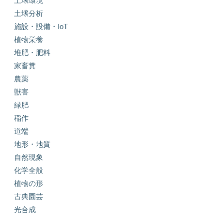
土壌環境
土壌分析
施設・設備・IoT
植物栄養
堆肥・肥料
家畜糞
農薬
獣害
緑肥
稲作
道端
地形・地質
自然現象
化学全般
植物の形
古典園芸
光合成