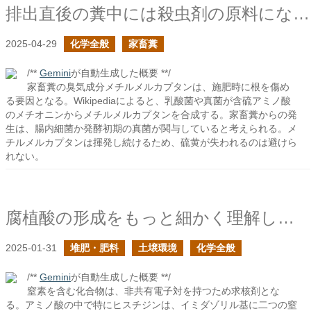
排出直後の糞中には殺虫剤の原料になりそうな臭気化合物が含まれているの続き
2025-04-29
化学全般
家畜糞
/**
Gemini
が自動生成した概要 **/
家畜糞の臭気成分メチルメルカプタンは、施肥時に根を傷め
る要因となる。Wikipediaによると、乳酸菌や真菌が含硫アミノ酸
のメチオニンからメチルメルカプタンを合成する。家畜糞からの発
生は、腸内細菌か発酵初期の真菌が関与していると考えられる。メ
チルメルカプタンは揮発し続けるため、硫黄が失われるのは避けら
れない。
腐植酸の形成をもっと細かく理解したい３
2025-01-31
堆肥・肥料
土壌環境
化学全般
/**
Gemini
が自動生成した概要 **/
窒素を含む化合物は、非共有電子対を持つため求核剤とな
る。アミノ酸の中で特にヒスチジンは、イミダゾリル基に二つの窒