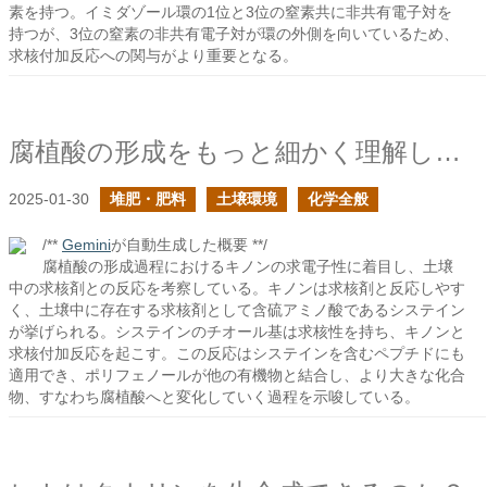
素を持つ。イミダゾール環の1位と3位の窒素共に非共有電子対を
持つが、3位の窒素の非共有電子対が環の外側を向いているため、
求核付加反応への関与がより重要となる。
腐植酸の形成をもっと細かく理解したい２
2025-01-30
堆肥・肥料
土壌環境
化学全般
/**
Gemini
が自動生成した概要 **/
腐植酸の形成過程におけるキノンの求電子性に着目し、土壌
中の求核剤との反応を考察している。キノンは求核剤と反応しやす
く、土壌中に存在する求核剤として含硫アミノ酸であるシステイン
が挙げられる。システインのチオール基は求核性を持ち、キノンと
求核付加反応を起こす。この反応はシステインを含むペプチドにも
適用でき、ポリフェノールが他の有機物と結合し、より大きな化合
物、すなわち腐植酸へと変化していく過程を示唆している。