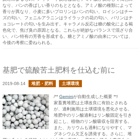
なり、パンの香ばしい香りのもととなる。アミノ酸の種類によって
香りが異なり、小麦に多いプロリンはパンの匂い、ロイシンはチー
ズの匂い、フェニルアラニンはライラックの花の匂い、バリンはチ
ョコレートの匂いを生み出す。キャラメル反応は糖の酸化による褐
色化で、焦げ臭の原因となる。これらが絶妙なバランスで混ざり合
い、パン特有の芳香を形成する。糖とアミノ酸の由来については、
今後の考察に委ねられる。
基肥で硫酸苦土肥料を仕込む前に
2019-08-14
堆肥・肥料
土壌環境
/**
Gemini
が自動生成した概要 **/
家畜糞堆肥は土壌改良に有効とされる
が、過剰施用は土壌環境を悪化させる。
堆肥中のリン酸過剰はリン酸固定を引き
起こし、植物のリン酸吸収を阻害する。
また、カリウムも過剰になりやすく、マ
グネシウム欠乏を誘発する。さらに、堆