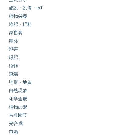
施設・設備・IoT
植物栄養
堆肥・肥料
家畜糞
農薬
獣害
緑肥
稲作
道端
地形・地質
自然現象
化学全般
植物の形
古典園芸
光合成
市場