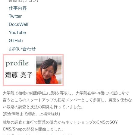
齋藤 毅(ツヨシ)
仕事内容
Twitter
DocsWell
YouTube
GitHub
お問い合わせ
大学院で植物の細胞学(主に形)を専攻し、大学院在学中(後に中退)に今で
言うところのスタートアップの初期メンバーとして参画し、農薬を使わな
い栽培の調査と技法の開発を行っていました。
(資金調達まで経験。上場未経験)
栽培の調査と並行で野菜の販売からネットショップのCMSの
SOY
CMS/Shop
の開発を開始しました。