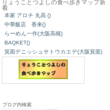
りょうことつよしの食べ歩きマップ新
着
本家 アロチ 丸高 ()
中華飯店 香来()
らーめん一作(大阪高槻)
BAQKET()
箕面デニッシュサトウカエデ(大阪箕面)
ブログ内検索