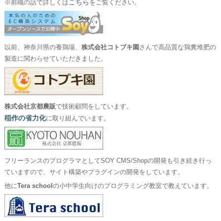
こちら
※前職の話で詳しくは
をご覧ください。
以前、神奈川県の養鶏場、
株式会社コトブキ園
さんで高品質な鶏糞堆肥の
製造に関わらせていただきました。
株式会社京都農販
で技術顧問をしています。
稲作の省力化
に取り組んでいます。
フリーランスのプログラマとしてSOY CMS/Shopの開発も引き続き行っ
ていますので、サイト構築やプラグインの開発をしています。
他に
Tera school
の小中学生向けのプログラミング教室で教えています。