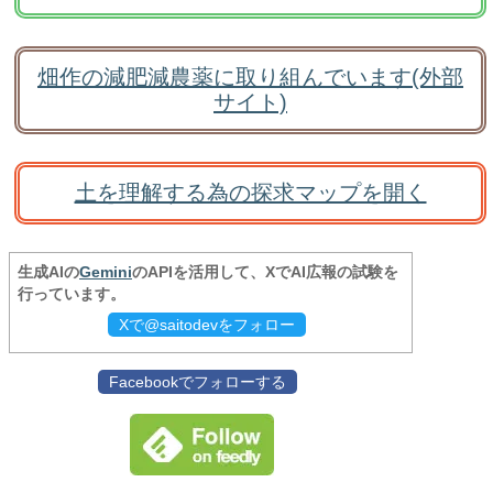
畑作の減肥減農薬に取り組んでいます(外部
サイト)
土を理解する為の探求マップを開く
生成AIの
Gemini
のAPIを活用して、XでAI広報の試験を
行っています。
Xで@saitodevをフォロー
Facebookでフォローする