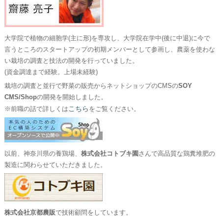
大学院で植物の細胞学(主に形)を専攻し、大学院在学中(後に中退)に今で
言うところのスタートアップの初期メンバーとして参画し、農薬を使わな
い栽培の調査と技法の開発を行っていました。
(資金調達まで経験。上場未経験)
栽培の調査と並行で野菜の販売からネットショップのCMSの
SOY
CMS/Shop
の開発を開始しました。
こちら
※前職の話で詳しくは
をご覧ください。
以前、神奈川県の養鶏場、
株式会社コトブキ園
さんで高品質な鶏糞堆肥の
製造に関わらせていただきました。
株式会社京都農販
で技術顧問をしています。