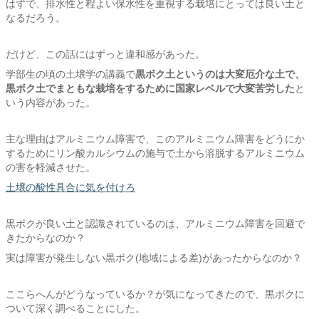
はずで、排水性と程よい保水性を重視する栽培にとっては良い土と
なるだろう。
だけど、この話にはずっと違和感があった。
学部生の頃の土壌学の講義で
黒ボク土というのは大変厄介な土で、
黒ボク土でまともな栽培をするために国家レベルで大変苦労した
と
いう内容があった。
主な理由はアルミニウム障害で、このアルミニウム障害をどうにか
するためにリン酸カルシウムの施与で土から溶脱するアルミニウム
の害を軽減させた。
土壌の酸性具合に気を付けろ
黒ボクが良い土と認識されているのは、アルミニウム障害を回避で
きたからなのか？
実は障害が発生しない黒ボク(地域による差)があったからなのか？
ここらへんがどうなっているか？が気になってきたので、黒ボクに
ついて深く調べることにした。