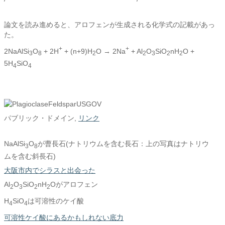
論文を読み進めると、アロフェンが生成される化学式の記載があっ
た。
+
+
2NaAlSi
O
+ 2H
+ (n+9)H
O → 2Na
+ Al
O
SiO
nH
O +
3
8
2
2
3
2
2
5H
SiO
4
4
パブリック・ドメイン,
リンク
NaAlSi
O
が曹長石(ナトリウムを含む長石：上の写真はナトリウ
3
8
ムを含む斜長石)
大阪市内でシラスと出会った
Al
O
SiO
nH
Oがアロフェン
2
3
2
2
H
SiO
は可溶性のケイ酸
4
4
可溶性ケイ酸にあるかもしれない底力