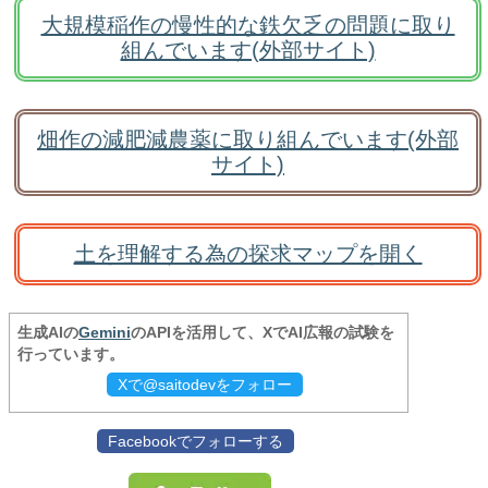
大規模稲作の慢性的な鉄欠乏の問題に取り
組んでいます(外部サイト)
畑作の減肥減農薬に取り組んでいます(外部
サイト)
土を理解する為の探求マップを開く
生成AIの
Gemini
のAPIを活用して、XでAI広報の試験を
行っています。
Xで@saitodevをフォロー
Facebookでフォローする