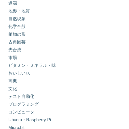
道端
地形・地質
自然現象
化学全般
植物の形
古典園芸
光合成
市場
ビタミン・ミネラル・味
おいしい水
高槻
文化
テスト自動化
プログラミング
コンピュータ
Ubuntu・Raspberry Pi
Micro:bit