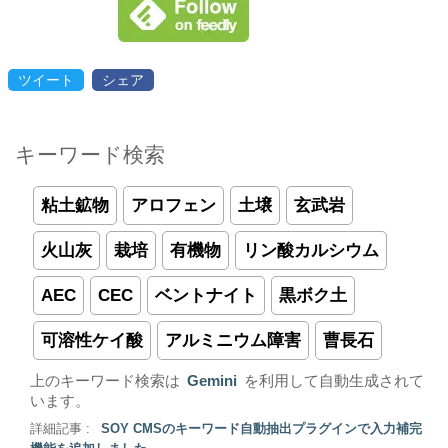
ツイート
シェア
キーワード検索
粘土鉱物
アロフェン
土壌
玄武岩
火山灰
栽培
有機物
リン酸カルシウム
AEC
CEC
ベントナイト
黒ボク土
可溶性ケイ酸
アルミニウム障害
曹長石
上のキーワード検索は
Gemini
を利用して自動生成されて
います。
詳細記事 :
SOY CMSのキーワード自動抽出プラグインで入力補完