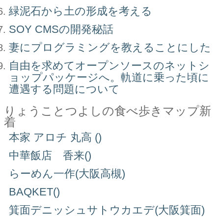
緑泥石から土の形成を考える
SOY CMSの開発秘話
妻にプログラミングを教えることにした
自由を求めてオープンソースのネットシ
ョップパッケージへ。軌道に乗った頃に
遭遇する問題について
りょうことつよしの食べ歩きマップ新
着
本家 アロチ 丸高 ()
中華飯店 香来()
らーめん一作(大阪高槻)
BAQKET()
箕面デニッシュサトウカエデ(大阪箕面)