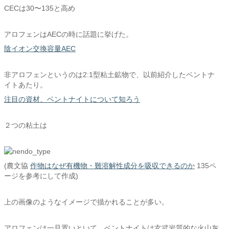
CECは30〜135と高め
アロフェンはAECの時に話題に挙げた。
陰イオン交換容量AEC
非アロフェンというのは2:1型粘土鉱物で、以前紹介したベントナ
イトあたり。
注目の資材、ベントナイトについて知ろう
２つの粘土は
(農文協
作物はなぜ有機物・難溶解性成分を吸収できるのか
135ペ
ージを参考にして作成)
上の画像のようなイメージで描かれることが多い。
アロフェンは一旦置いといて、ベントナイトは玄武岩質的な火山灰