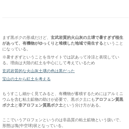
まず黒ボクの形成だけど、
玄武岩質的火山灰の土壌で暑すぎず植生
があって、有機物がゆっくりと堆積した地域で発生する
ということ
になっている。
※暑すぎずということを当サイトでは訳あって冷涼と表現してい
る。理由は大陸の紅土を中心にして考えているため
玄武岩質的な火山灰土壌の色は黒だった
宝山の土から紅土を考える
もうすこし細かく見てみると、有機物が蓄積するためにはアルミニ
ウムを含む粘土鉱物の助けが必要で、黒ボク土にも
アロフェン質黒
ボク土
と
非アロフェン質黒ボク土
という分け方がある。
ここでいうアロフェンというのは非晶質の粘土鉱物という扱いで、
形態は塊(中空球)状となっている。