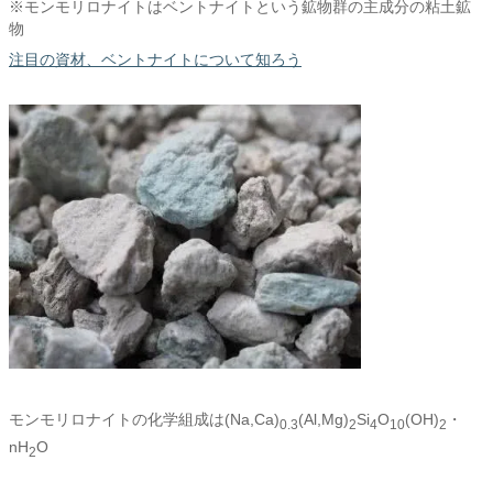
※モンモリロナイトはベントナイトという鉱物群の主成分の粘土鉱
物
注目の資材、ベントナイトについて知ろう
モンモリロナイトの化学組成は(Na,Ca)
(Al,Mg)
Si
O
(OH)
・
0.3
2
4
10
2
nH
O
2