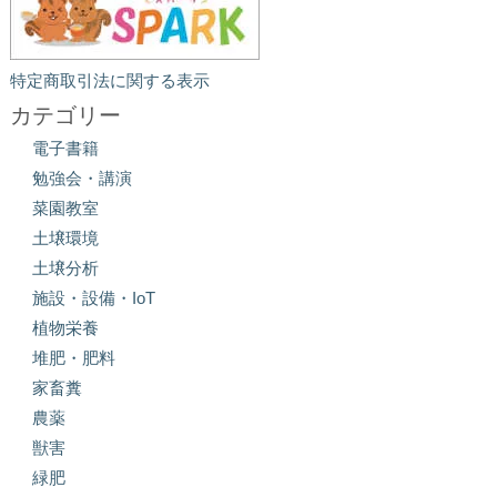
特定商取引法に関する表示
カテゴリー
電子書籍
勉強会・講演
菜園教室
土壌環境
土壌分析
施設・設備・IoT
植物栄養
堆肥・肥料
家畜糞
農薬
獣害
緑肥