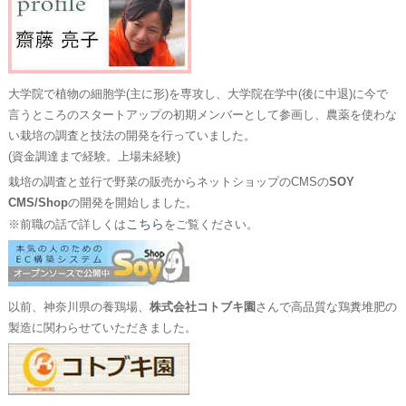
大学院で植物の細胞学(主に形)を専攻し、大学院在学中(後に中退)に今で
言うところのスタートアップの初期メンバーとして参画し、農薬を使わな
い栽培の調査と技法の開発を行っていました。
(資金調達まで経験。上場未経験)
栽培の調査と並行で野菜の販売からネットショップのCMSの
SOY
CMS/Shop
の開発を開始しました。
こちら
※前職の話で詳しくは
をご覧ください。
以前、神奈川県の養鶏場、
株式会社コトブキ園
さんで高品質な鶏糞堆肥の
製造に関わらせていただきました。