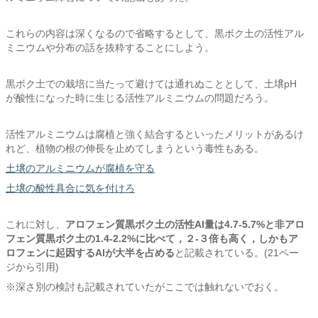
これらの内容は深くなるので省略するとして、黒ボク土の活性アル
ミニウムや分布の話を抜粋することにしよう。
黒ボク土での栽培に当たって避けては通れぬこととして、土壌pH
が酸性になった時に生じる活性アルミニウムの問題だろう。
活性アルミニウムは腐植と強く結合するといったメリットがあるけ
れど、植物の根の伸長を止めてしまうという毒性もある。
土壌のアルミニウムが腐植を守る
土壌の酸性具合に気を付けろ
これに対し、
アロフェン質黒ボク土の活性Al量は4.7-5.7%と非アロ
フェン質黒ボク土の1.4-2.2%に比べて，２-３倍も高く，しかもア
ロフェンに起因するAlが大半を占める
と記載されている。(21ペー
ジから引用)
※深さ別の検討も記載されていたがここでは触れないでおく。