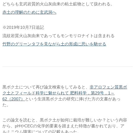
どちらも玄武岩質的火山灰由来の粘土鉱物として扱われる。
赤土の理解のために玄武洞へ
※2019年10月7日追記
流紋岩質火山灰由来であってもモンモリロナイトは含まれる
竹野のグリーンタフを見ながら土の形成に思いを馳せる
黒ボク土について再び論文検索をしてみると、
非アロフェン質黒ボ
ク土とフィールド科学に魅せられて 肥料科学，第29号，1～
62（2007）
という生涯黒ボク土の研究に捧げた方の文書があっ
た。
この論文を読むと、黒ボク土が如何に栽培が難しいか？という内容
から、pHやCECの化学的要素を踏まえた特徴が書かれており、ア
ルミニウム障害についての記載もあった。