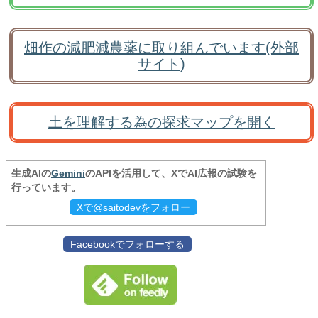
畑作の減肥減農薬に取り組んでいます(外部
サイト)
土を理解する為の探求マップを開く
生成AIの
Gemini
のAPIを活用して、XでAI広報の試験を
行っています。
Xで@saitodevをフォロー
Facebookでフォローする