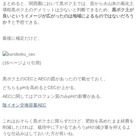
まとめると、関西圏において黒ボク土では、昔から火山灰の風化土
壌程黒ボク土のデメリットは少ないと判断できるため、
黒ボク土が
良いというイメージが広がったのは地域によるものではないだろう
か？
と予想できる。
最後に補足だけど、
(16ページより引用)
黒ボク土のCECとAECの図があったので載せておく。
どちらもpHを高めるとCECが上がる。
AECに関してはアロフェン質のみpHの影響がある。
陰イオン交換容量AEC
これはおそらく黒ボク土に限らずだけど、肥効を高めたまま経費を
削減したければ、栽培中に下がるであろうpHの減少量を抑えるよ
うな仕込みはしておいた方が良いね。