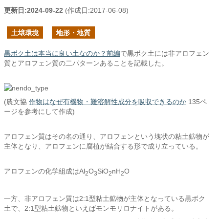
更新日:
2024-09-22
(作成日:
2017-06-08
)
土壌環境
地形・地質
黒ボク土は本当に良い土なのか？前編
で黒ボク土には非アロフェン
質とアロフェン質の二パターンあることを記載した。
(農文協
作物はなぜ有機物・難溶解性成分を吸収できるのか
135ペ
ージを参考にして作成)
アロフェン質はその名の通り、アロフェンという塊状の粘土鉱物が
主体となり、アロフェンに腐植が結合する形で成り立っている。
アロフェンの化学組成はAl
O
SiO
nH
O
2
3
2
2
一方、非アロフェン質は2:1型粘土鉱物が主体となっている黒ボク
土で、2:1型粘土鉱物といえばモンモリロナイトがある。