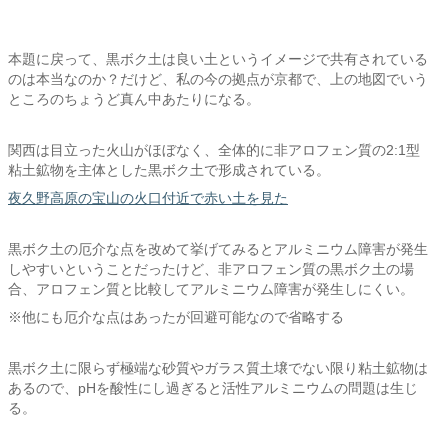
本題に戻って、黒ボク土は良い土というイメージで共有されている
のは本当なのか？だけど、私の今の拠点が京都で、上の地図でいう
ところのちょうど真ん中あたりになる。
関西は目立った火山がほぼなく、全体的に非アロフェン質の2:1型
粘土鉱物を主体とした黒ボク土で形成されている。
夜久野高原の宝山の火口付近で赤い土を見た
黒ボク土の厄介な点を改めて挙げてみるとアルミニウム障害が発生
しやすいということだったけど、非アロフェン質の黒ボク土の場
合、アロフェン質と比較してアルミニウム障害が発生しにくい。
※他にも厄介な点はあったが回避可能なので省略する
黒ボク土に限らず極端な砂質やガラス質土壌でない限り粘土鉱物は
あるので、pHを酸性にし過ぎると活性アルミニウムの問題は生じ
る。