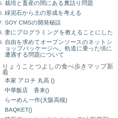
栽培と畜産の間にある糞詰り問題
緑泥石から土の形成を考える
SOY CMSの開発秘話
妻にプログラミングを教えることにした
自由を求めてオープンソースのネットシ
ョップパッケージへ。軌道に乗った頃に
遭遇する問題について
りょうことつよしの食べ歩きマップ新
着
本家 アロチ 丸高 ()
中華飯店 香来()
らーめん一作(大阪高槻)
BAQKET()