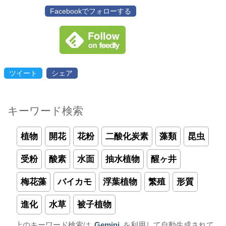
Facebookでフォローする
ツイート
シェア
キーワード検索
植物
開花
花粉
二酸化炭素
藻類
昆虫
受粉
酸素
水面
抽水植物
醒ヶ井
梅花藻
バイカモ
浮葉植物
繁殖
形質
進化
水草
被子植物
上のキーワード検索は
Gemini
を利用して自動生成されて