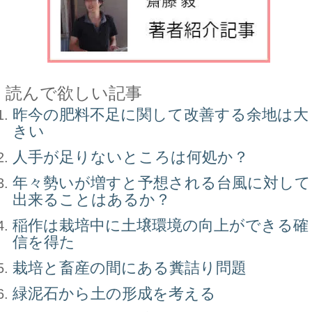
読んで欲しい記事
昨今の肥料不足に関して改善する余地は大
きい
人手が足りないところは何処か？
年々勢いが増すと予想される台風に対して
出来ることはあるか？
稲作は栽培中に土壌環境の向上ができる確
信を得た
栽培と畜産の間にある糞詰り問題
緑泥石から土の形成を考える