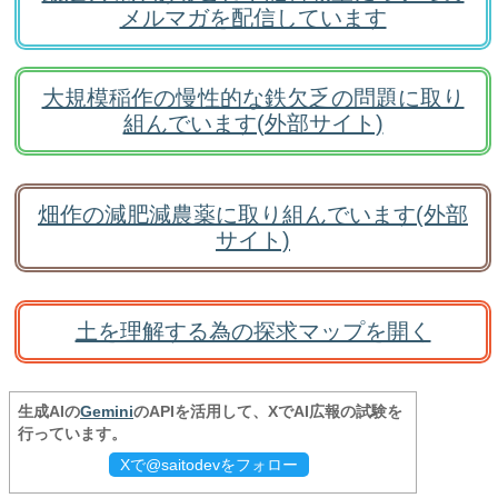
メルマガを配信しています
大規模稲作の慢性的な鉄欠乏の問題に取り
組んでいます(外部サイト)
畑作の減肥減農薬に取り組んでいます(外部
サイト)
土を理解する為の探求マップを開く
生成AIの
Gemini
のAPIを活用して、XでAI広報の試験を
行っています。
Xで@saitodevをフォロー