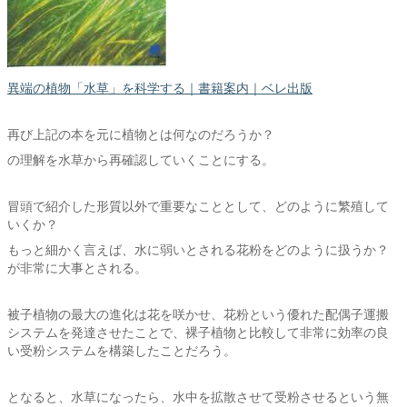
異端の植物「水草」を科学する｜書籍案内｜ベレ出版
再び上記の本を元に植物とは何なのだろうか？
の理解を水草から再確認していくことにする。
冒頭で紹介した形質以外で重要なこととして、どのように繁殖して
いくか？
もっと細かく言えば、水に弱いとされる花粉をどのように扱うか？
が非常に大事とされる。
被子植物の最大の進化は花を咲かせ、花粉という優れた配偶子運搬
システムを発達させたことで、裸子植物と比較して非常に効率の良
い受粉システムを構築したことだろう。
となると、水草になったら、水中を拡散させて受粉させるという無