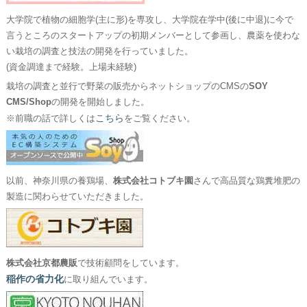
大学院で植物の細胞学(主に形)を専攻し、大学院在学中(後に中退)に今で
言うところのスタートアップの初期メンバーとして参画し、農薬を使わな
い栽培の調査と技法の開発を行っていました。
(資金調達まで経験。上場未経験)
栽培の調査と並行で野菜の販売からネットショップのCMSの
SOY
CMS/Shop
の開発を開始しました。
こちら
※前職の話で詳しくは
をご覧ください。
以前、神奈川県の養鶏場、
株式会社コトブキ園
さんで高品質な鶏糞堆肥の
製造に関わらせていただきました。
株式会社京都農販
で技術顧問をしています。
稲作の省力化
に取り組んでいます。