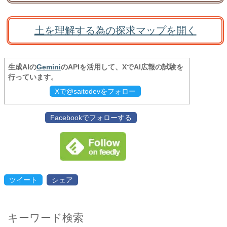
土を理解する為の探求マップを開く
生成AIの
Gemini
のAPIを活用して、XでAI広報の試験を
行っています。
Xで@saitodevをフォロー
Facebookでフォローする
ツイート
シェア
キーワード検索