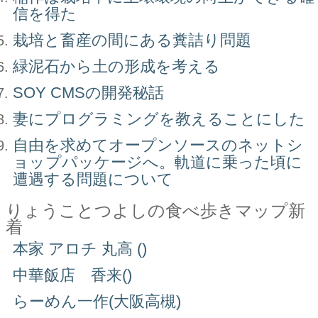
信を得た
栽培と畜産の間にある糞詰り問題
緑泥石から土の形成を考える
SOY CMSの開発秘話
妻にプログラミングを教えることにした
自由を求めてオープンソースのネットシ
ョップパッケージへ。軌道に乗った頃に
遭遇する問題について
りょうことつよしの食べ歩きマップ新
着
本家 アロチ 丸高 ()
中華飯店 香来()
らーめん一作(大阪高槻)