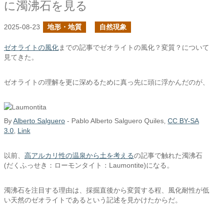
に濁沸石を見る
2025-08-23
地形・地質
自然現象
ゼオライトの風化
までの記事でゼオライトの風化？変質？について
見てきた。
ゼオライトの理解を更に深めるために真っ先に頭に浮かんだのが、
By
Alberto Salguero
- Pablo Alberto Salguero Quiles,
CC BY-SA
3.0
,
Link
以前、
高アルカリ性の温泉から土を考える
の記事で触れた濁沸石
(だくふっせき：ローモンタイト：Laumontite)になる。
濁沸石を注目する理由は、採掘直後から変質する程、風化耐性が低
い天然のゼオライトであるという記述を見かけたからだ。