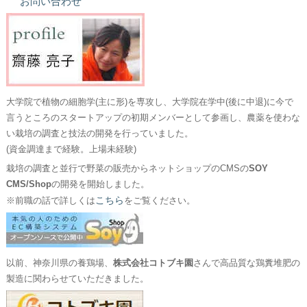
お問い合わせ
大学院で植物の細胞学(主に形)を専攻し、大学院在学中(後に中退)に今で
言うところのスタートアップの初期メンバーとして参画し、農薬を使わな
い栽培の調査と技法の開発を行っていました。
(資金調達まで経験。上場未経験)
栽培の調査と並行で野菜の販売からネットショップのCMSの
SOY
CMS/Shop
の開発を開始しました。
こちら
※前職の話で詳しくは
をご覧ください。
以前、神奈川県の養鶏場、
株式会社コトブキ園
さんで高品質な鶏糞堆肥の
製造に関わらせていただきました。