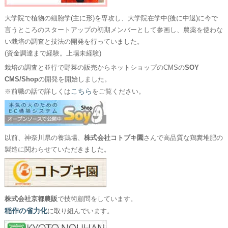
大学院で植物の細胞学(主に形)を専攻し、大学院在学中(後に中退)に今で
言うところのスタートアップの初期メンバーとして参画し、農薬を使わな
い栽培の調査と技法の開発を行っていました。
(資金調達まで経験。上場未経験)
栽培の調査と並行で野菜の販売からネットショップのCMSの
SOY
CMS/Shop
の開発を開始しました。
こちら
※前職の話で詳しくは
をご覧ください。
以前、神奈川県の養鶏場、
株式会社コトブキ園
さんで高品質な鶏糞堆肥の
製造に関わらせていただきました。
株式会社京都農販
で技術顧問をしています。
稲作の省力化
に取り組んでいます。