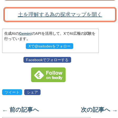
土を理解する為の探求マップを開く
生成AIの
Gemini
のAPIを活用して、XでAI広報の試験を
行っています。
Xで@saitodevをフォロー
Facebookでフォローする
ツイート
シェア
←
前の記事へ
次の記事へ
→