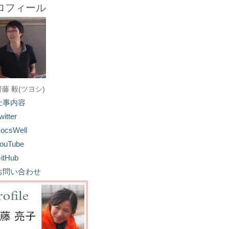
ロフィール
齋藤 毅(ツヨシ)
仕事内容
witter
ocsWell
ouTube
itHub
お問い合わせ