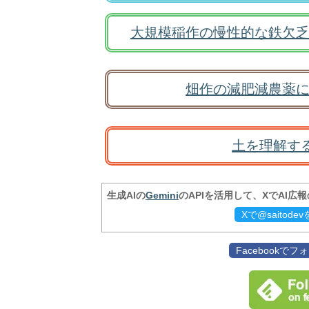
大規模稲作の慢性的な鉄欠乏
畑作の減肥減農薬に
土を理解す
生成AIの
Gemini
のAPIを活用して、XでAI広
Xで@saitod
Facebookで