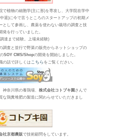
院で植物の細胞学(主に形)を専攻し、大学院在学中
に中退)に今で言うところのスタートアップの初期メ
ーとして参画し、農薬を使わない栽培の調査と技
開発を行っていました。
金調達まで経験。上場未経験)
の調査と並行で野菜の販売からネットショップの
Sの
SOY CMS/Shop
の開発を開始しました。
こちら
職の話で詳しくは
をご覧ください。
、神奈川県の養鶏場、
株式会社コトブキ園
さんで
質な鶏糞堆肥の製造に関わらせていただきまし
会社京都農販
で技術顧問をしています。