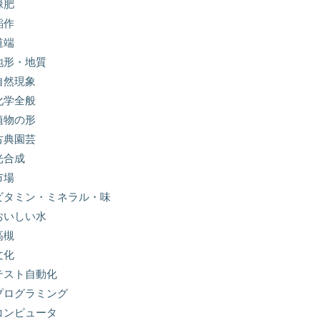
緑肥
稲作
道端
地形・地質
自然現象
化学全般
植物の形
古典園芸
光合成
市場
ビタミン・ミネラル・味
おいしい水
高槻
文化
テスト自動化
プログラミング
コンピュータ