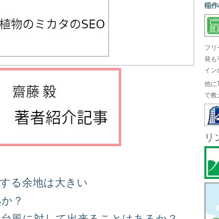
稲作
フリ
発も
イン
他に
で教
リ
善する余地は大きい
処か？
る台風に対して出来ることはあるか？