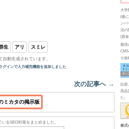
大学
(後
ンバ
法の
(資
栽培
群生
アリ
スミレ
CM
※前
て自動生成されています。
プラグインで入力補完機能を追加しました
次の記事へ
→
以前
高品
た。
のミカタの掲示板
ているSEO対策をまとめました。
株式