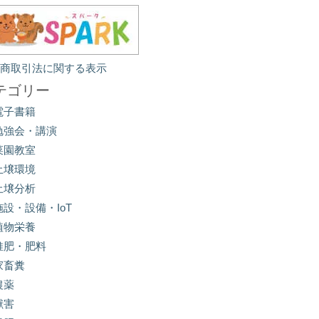
定商取引法に関する表示
テゴリー
電子書籍
勉強会・講演
菜園教室
土壌環境
土壌分析
施設・設備・IoT
植物栄養
堆肥・肥料
家畜糞
農薬
獣害