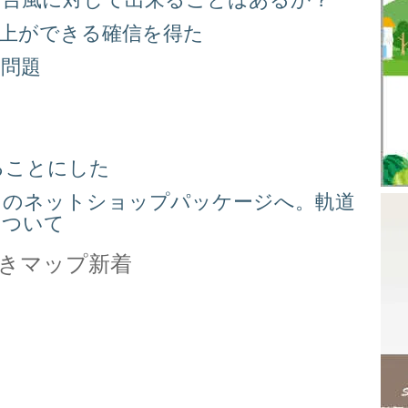
向上ができる確信を得た
り問題
る
ることにした
スのネットショップパッケージへ。軌道
について
きマップ新着