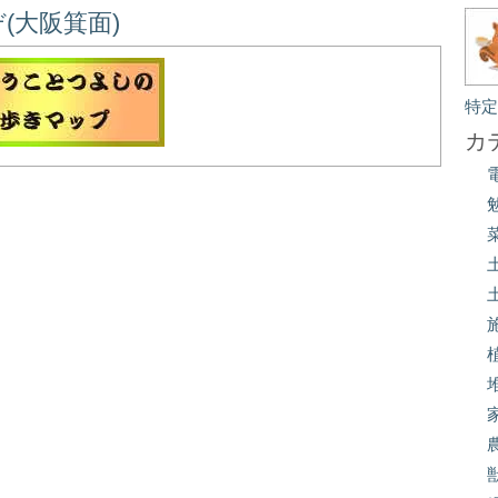
(大阪箕面)
特
カ