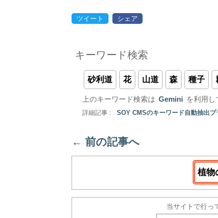
ツイート
シェア
キーワード検索
砂利道
花
山道
森
種子
上のキーワード検索は
Gemini
を利用し
詳細記事 :
SOY CMSのキーワード自動抽出
←
前の記事へ
植物
当サイトで行っ