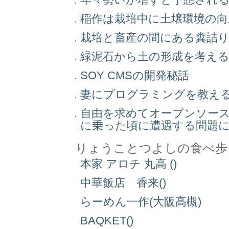
稲作は栽培中に土壌環境の
栽培と畜産の間にある糞詰
緑泥石から土の形成を考え
SOY CMSの開発秘話
妻にプログラミングを教え
自由を求めてオープンソー
に乗った頃に遭遇する問題
りょうことつよしの食べ歩
本家 アロチ 丸高 ()
中華飯店 香来()
らーめん一作(大阪高槻)
BAQKET()