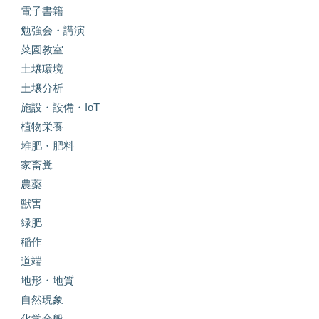
電子書籍
勉強会・講演
菜園教室
土壌環境
土壌分析
施設・設備・IoT
植物栄養
堆肥・肥料
家畜糞
農薬
獣害
緑肥
稲作
道端
地形・地質
自然現象
化学全般