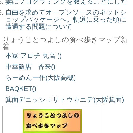
妻にプログラミングを教えることにした
自由を求めてオープンソースのネットシ
ョップパッケージへ。軌道に乗った頃に
遭遇する問題について
りょうことつよしの食べ歩きマップ新
着
本家 アロチ 丸高 ()
中華飯店 香来()
らーめん一作(大阪高槻)
BAQKET()
箕面デニッシュサトウカエデ(大阪箕面)