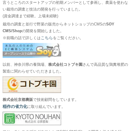
言うところのスタートアップの初期メンバーとして参画し、農薬を使わな
い栽培の調査と技法の開発を行っていました。
(資金調達まで経験。上場未経験)
栽培の調査と並行で野菜の販売からネットショップのCMSの
SOY
CMS/Shop
の開発を開始しました。
こちら
※前職の話で詳しくは
をご覧ください。
以前、神奈川県の養鶏場、
株式会社コトブキ園
さんで高品質な鶏糞堆肥の
製造に関わらせていただきました。
株式会社京都農販
で技術顧問をしています。
稲作の省力化
に取り組んでいます。