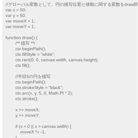
//グローバル変数として、円の描写位置と移動に関する変数をdraw関
var x = 50;

var y = 50;

var moveX = 1;

var moveY = 1;

function draw() {

	/** 描写 **/

	ctx.beginPath();

	ctx.fillStyle = "white";

	ctx.rect(0, 0, canvas.width, canvas.height);

	ctx.fill();

	//半径5の円を描写

	ctx.beginPath();

	ctx.strokeStyle = "black";

	ctx.arc(x, y, 5, 0, Math.PI * 2);

	ctx.stroke();

	x += moveX;

	y += moveY;

	if (x < 0 || x > canvas.width) {

	    moveX *= -1;

	}
