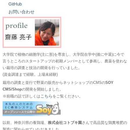
GitHub
お問い合わせ
大学院で植物の細胞学(主に形)を専攻し、大学院在学中(後に中退)に今で
言うところのスタートアップの初期メンバーとして参画し、農薬を使わな
い栽培の調査と技法の開発を行っていました。
(資金調達まで経験。上場未経験)
栽培の調査と並行で野菜の販売からネットショップのCMSの
SOY
CMS/Shop
の開発を開始しました。
こちら
※前職の話で詳しくは
をご覧ください。
以前、神奈川県の養鶏場、
株式会社コトブキ園
さんで高品質な鶏糞堆肥の
製造に関わらせていただきました。