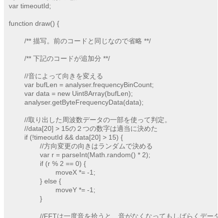
var timeoutId;

function draw() {

	/** 描写。前のコードと同じなので省略 **/

	/** 下記のコードが追加分 **/

	//音によって向きを変える

	var bufLen = analyser.frequencyBinCount;

	var data = new Uint8Array(bufLen);

	analyser.getByteFrequencyData(data);

	//取り出した周波数データの一部を使って判定。

	//data[20] > 15の２つの数字は適当に決めた

	if (!timeoutId && data[20] > 15) {

		//方向変更の向きはランダムで決める

		var r = parseInt(Math.random() * 2);

		if (r % 2 == 0) {

			moveX *= -1;

		} else {

			moveY *= -1;

		}

		//FFTは一度音を拾うと、音がなくなってもしばらくデータがあることになるため、
