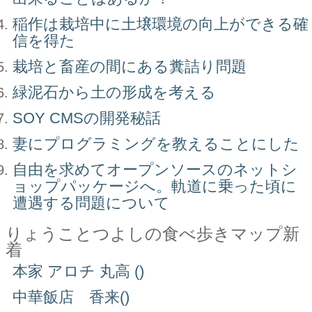
稲作は栽培中に土壌環境の向上ができる確
信を得た
栽培と畜産の間にある糞詰り問題
緑泥石から土の形成を考える
SOY CMSの開発秘話
妻にプログラミングを教えることにした
自由を求めてオープンソースのネットシ
ョップパッケージへ。軌道に乗った頃に
遭遇する問題について
りょうことつよしの食べ歩きマップ新
着
本家 アロチ 丸高 ()
中華飯店 香来()