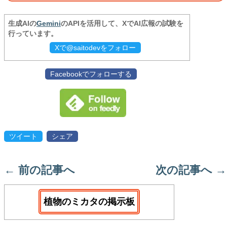
生成AIの
Gemini
のAPIを活用して、XでAI広報の試験を
行っています。
Xで@saitodevをフォロー
Facebookでフォローする
ツイート
シェア
←
前の記事へ
次の記事へ
→
植物のミカタの掲示板