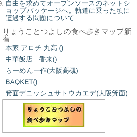
自由を求めてオープンソースのネットシ
ョップパッケージへ。軌道に乗った頃に
遭遇する問題について
りょうことつよしの食べ歩きマップ新
着
本家 アロチ 丸高 ()
中華飯店 香来()
らーめん一作(大阪高槻)
BAQKET()
箕面デニッシュサトウカエデ(大阪箕面)