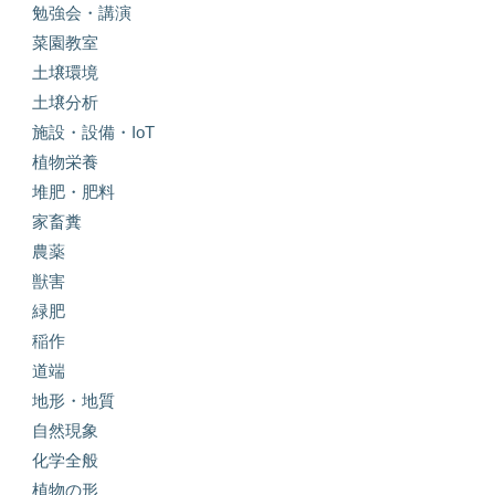
勉強会・講演
菜園教室
土壌環境
土壌分析
施設・設備・IoT
植物栄養
堆肥・肥料
家畜糞
農薬
獣害
緑肥
稲作
道端
地形・地質
自然現象
化学全般
植物の形