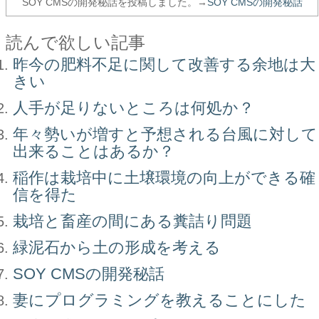
SOY CMSの開発秘話を投稿しました。→
SOY CMSの開発秘話
読んで欲しい記事
昨今の肥料不足に関して改善する余地は大
きい
人手が足りないところは何処か？
年々勢いが増すと予想される台風に対して
出来ることはあるか？
稲作は栽培中に土壌環境の向上ができる確
信を得た
栽培と畜産の間にある糞詰り問題
緑泥石から土の形成を考える
SOY CMSの開発秘話
妻にプログラミングを教えることにした