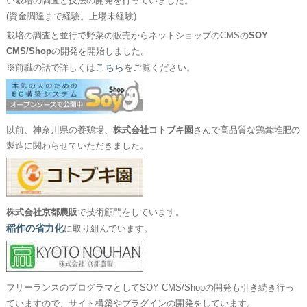
い栽培の調査と技法の開発を行っていました。
(資金調達まで経験。上場未経験)
栽培の調査と並行で野菜の販売からネットショップのCMSの
SOY
CMS/Shop
の開発を開始しました。
こちら
※前職の話で詳しくは
をご覧ください。
以前、神奈川県の養鶏場、
株式会社コトブキ園
さんで高品質な鶏糞堆肥の
製造に関わらせていただきました。
株式会社京都農販
で技術顧問をしています。
稲作の省力化
に取り組んでいます。
フリーランスのプログラマとしてSOY CMS/Shopの開発も引き続き行っ
ていますので、サイト構築やプラグインの開発をしています。