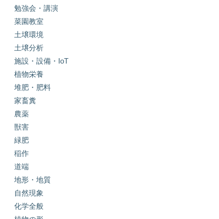
勉強会・講演
菜園教室
土壌環境
土壌分析
施設・設備・IoT
植物栄養
堆肥・肥料
家畜糞
農薬
獣害
緑肥
稲作
道端
地形・地質
自然現象
化学全般