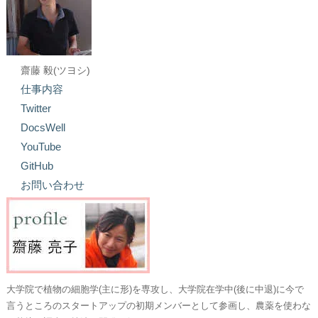
齋藤 毅(ツヨシ)
仕事内容
Twitter
DocsWell
YouTube
GitHub
お問い合わせ
大学院で植物の細胞学(主に形)を専攻し、大学院在学中(後に中退)に今で
言うところのスタートアップの初期メンバーとして参画し、農薬を使わな