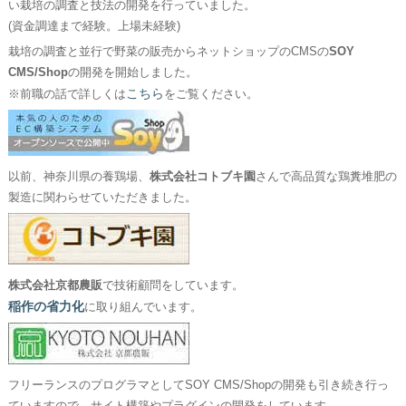
い栽培の調査と技法の開発を行っていました。
(資金調達まで経験。上場未経験)
栽培の調査と並行で野菜の販売からネットショップのCMSの
SOY
CMS/Shop
の開発を開始しました。
こちら
※前職の話で詳しくは
をご覧ください。
以前、神奈川県の養鶏場、
株式会社コトブキ園
さんで高品質な鶏糞堆肥の
製造に関わらせていただきました。
株式会社京都農販
で技術顧問をしています。
稲作の省力化
に取り組んでいます。
フリーランスのプログラマとしてSOY CMS/Shopの開発も引き続き行っ