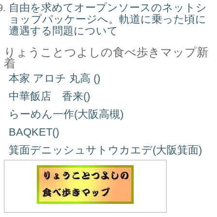
自由を求めてオープンソースのネットシ
ョップパッケージへ。軌道に乗った頃に
遭遇する問題について
りょうことつよしの食べ歩きマップ新
着
本家 アロチ 丸高 ()
中華飯店 香来()
らーめん一作(大阪高槻)
BAQKET()
箕面デニッシュサトウカエデ(大阪箕面)