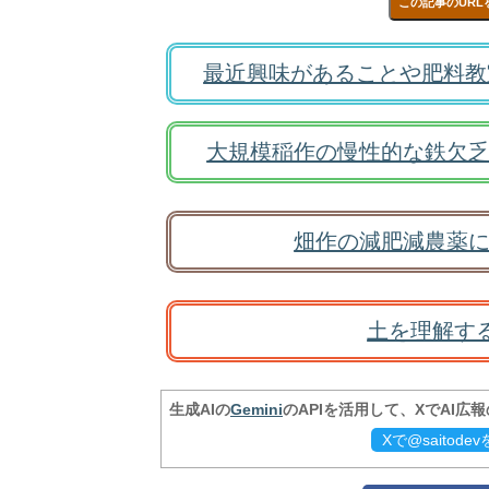
この記事のURL
最近興味があることや肥料教
大規模稲作の慢性的な鉄欠乏
畑作の減肥減農薬に
土を理解す
生成AIの
Gemini
のAPIを活用して、XでAI広
Xで@saitod