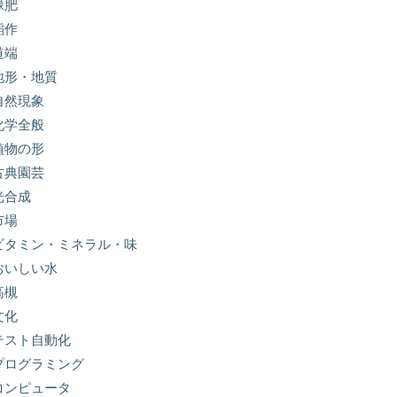
緑肥
稲作
道端
地形・地質
自然現象
化学全般
植物の形
古典園芸
光合成
市場
ビタミン・ミネラル・味
おいしい水
高槻
文化
テスト自動化
プログラミング
コンピュータ