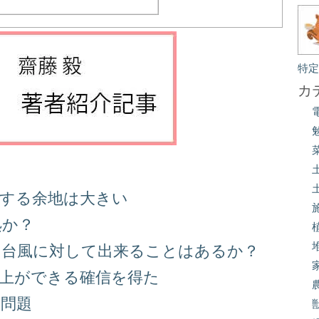
特
カ
善する余地は大きい
処か？
る台風に対して出来ることはあるか？
向上ができる確信を得た
り問題