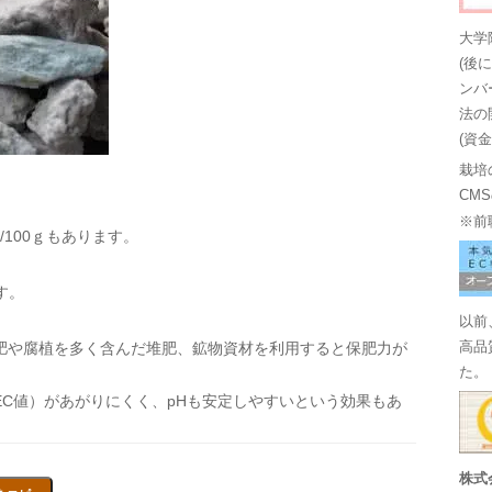
大学
(後
ンバ
法の
(資
栽培
CM
※前
/100ｇもあります。
す。
以前
肥や腐植を多く含んだ堆肥、鉱物資材を利用すると保肥力が
高品
た。
C値）があがりにくく、pHも安定しやすいという効果もあ
株式