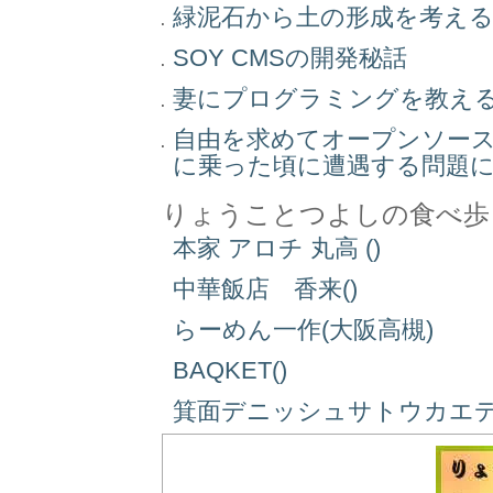
緑泥石から土の形成を考え
SOY CMSの開発秘話
妻にプログラミングを教え
自由を求めてオープンソー
に乗った頃に遭遇する問題
りょうことつよしの食べ歩
本家 アロチ 丸高 ()
中華飯店 香来()
らーめん一作(大阪高槻)
BAQKET()
箕面デニッシュサトウカエデ