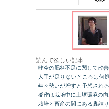
読んで欲しい記事
昨今の肥料不足に関して改
人手が足りないところは何
年々勢いが増すと予想され
稲作は栽培中に土壌環境の
栽培と畜産の間にある糞詰