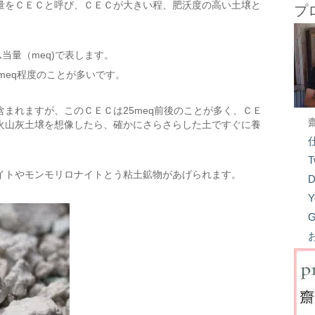
量をＣＥＣと呼び、ＣＥＣが大きい程、肥沃度の高い土壌と
プ
当量（meq)で表します。
meq程度のことが多いです。
まれますが、このＣＥＣは25meq前後のことが多く、ＣＥ
火山灰土壌を想像したら、確かにさらさらした土ですぐに養
T
イトやモンモリロナイトとう粘土鉱物があげられます。
D
Y
G