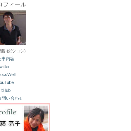
ロフィール
齋藤 毅(ツヨシ)
仕事内容
witter
ocsWell
ouTube
itHub
お問い合わせ