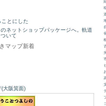
る
ることにした
スのネットショップパッケージへ。軌道
について
きマップ新着
(大阪箕面)