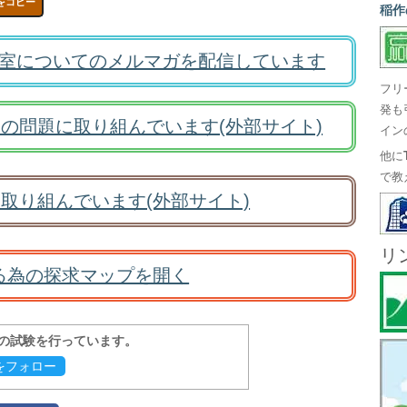
をコピー
稲作
室についてのメルマガを配信しています
フリ
発も
の問題に取り組んでいます(外部サイト)
イン
他に
で教
取り組んでいます(外部サイト)
リ
る為の探求マップを開く
報の試験を行っています。
evをフォロー