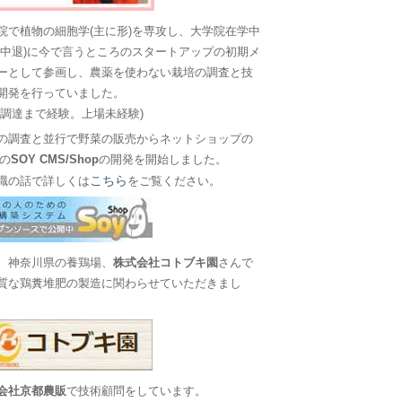
院で植物の細胞学(主に形)を専攻し、大学院在学中
に中退)に今で言うところのスタートアップの初期メ
ーとして参画し、農薬を使わない栽培の調査と技
開発を行っていました。
金調達まで経験。上場未経験)
の調査と並行で野菜の販売からネットショップの
Sの
SOY CMS/Shop
の開発を開始しました。
こちら
職の話で詳しくは
をご覧ください。
、神奈川県の養鶏場、
株式会社コトブキ園
さんで
質な鶏糞堆肥の製造に関わらせていただきまし
会社京都農販
で技術顧問をしています。