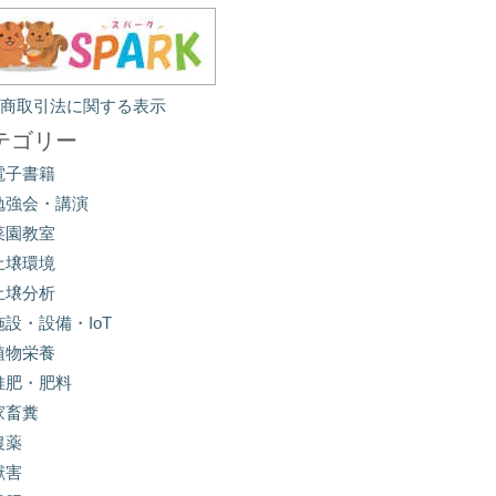
定商取引法に関する表示
テゴリー
電子書籍
勉強会・講演
菜園教室
土壌環境
土壌分析
施設・設備・IoT
植物栄養
堆肥・肥料
家畜糞
農薬
獣害