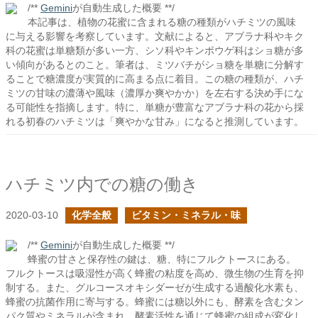
/**
Gemini
が自動生成した概要 **/
本記事は、植物の花蜜に含まれる糖の種類がハチミツの風味
に与える影響を考察しています。文献によると、アブラナ科やキク
科の花蜜は単糖類が多い一方、シソ科やキンポウゲ科はショ糖が多
い傾向があるとのこと。筆者は、ミツバチがショ糖を単糖に分解す
ることで糖濃度が実質的に高まる点に着目。この糖の種類が、ハチ
ミツの甘味の濃薄や風味（濃厚か爽やかか）を左右する決め手にな
る可能性を指摘します。特に、単糖が豊富なアブラナ科の花から採
れる初春のハチミツは「爽やかな甘み」になると推測しています。
ハチミツ内での糖の働き
2020-03-10
化学全般
ビタミン・ミネラル・味
/**
Gemini
が自動生成した概要 **/
蜂蜜の甘さと保存性の鍵は、糖、特にフルクトースにある。
フルクトースは吸湿性が高く蜂蜜の粘度を高め、微生物の生育を抑
制する。また、グルコースオキシダーゼが生成する過酸化水素も、
蜂蜜の抗菌作用に寄与する。蜂蜜には糖以外にも、酵素を含むタン
パク質やミネラルが含まれ、酵素活性を通じて蜂蜜の組成が変化し