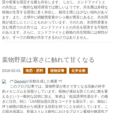
質や窒素を固定する菌も存在します。 しかし、エンドファイトと
の共生は、一般的な栽培環境では難しいようです。共生菌は多様な
植物が生育する環境に多く存在し、栽培土壌には少ない傾向があり
ます。また、土壌中に硝酸態窒素やショ糖が豊富にあると、共生関
係が成立しにくいこともわかっています。そのため、水溶性窒素を
含む堆肥での土作りは、エンドファイトとの共生を阻害する可能性
があります。さらに、エンドファイトと植物の共生関係には相性が
あり、すべての植物が共生できるわけではありません。
葉物野菜は寒さに触れて甘くなる
2018-02-01
堆肥・肥料
植物栄養
化学全般
/**
Gemini
が自動生成した概要 **/
このブログ記事では、葉物野菜が寒さで甘くなる現象の科学
的メカニズムを深掘りしています。植物が凍結を防ぐために糖を蓄
えるという一般的な説明に加え、筆者は「低温誘導性遺伝子」の働
きに注目。特に「LEA類似蛋白質をコードする遺伝子」が、凍結に
伴う細胞の脱水から保護する役割を持つことを紹介しています。こ
の脱水保護は、乾燥ストレス耐性におけるプロリン蓄積や糖原性ア