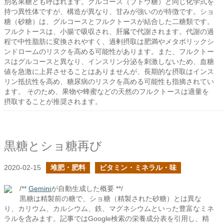
別名果糖とも呼ばれます。グルコース（ブドウ糖）と同じ化学式を
持つ異性体ですが、構造が異なり、甘みが強いのが特徴です。ショ
糖（砂糖）は、グルコースとフルクトースが結合した二糖類です。
フルクトースは、小腸で吸収され、肝臓で代謝されます。代謝の過
程で中性脂肪に変換されやすく、過剰摂取は肥満やメタボリックシ
ンドロームのリスクを高める可能性があります。また、フルクトー
スはグルコースと異なり、インスリン分泌を刺激しないため、血糖
値を急激に上昇させることはありませんが、長期的な摂取はインス
リン抵抗性を高め、糖尿病のリスクを高める可能性も指摘されてい
ます。 そのため、果物や蜂蜜などの天然のフルクトースは適量を
摂取することが推奨されます。
黒糖とショ糖再び
2020-02-15
堆肥・肥料
ビタミン・ミネラル・味
/**
Gemini
が自動生成した概要 **/
黒糖は精製前の糖で、ショ糖（精製された砂糖）とは異な
り、カリウム、カルシウム、鉄、マグネシウムといった豊富なミネ
ラルを含みます。記事ではGoogle検索の栄養成分表を引用し、精