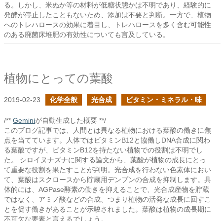
る。しかし、米ぬか等の材料が低糖状態かは不明であり、経験的に
発酵が停止したこともないため、添加は不要と判断。一方で、植物
へのトレハロースの効果に着目し、トレハロースを多く含む可能性
のある廃菌床堆肥の有効性についても言及している。
植物にとっての葉酸
2019-02-23
化学全般
光合成
ビタミン・ミネラル・味
/**
Gemini
が自動生成した概要 **/
このブログ記事では、人間とは異なる植物における葉酸の働きに焦
点を当てています。人体ではビタミンB12と協働しDNA合成に関わ
る葉酸ですが、ビタミンB12を持たない植物での役割は不明でし
た。 シロイヌナズナに関する論文から、葉酸が植物の成長にとっ
て重要な役割を果たすことが判明。光合成を行わない色素体におい
て、葉酸はスクロースから貯蔵用デンプンの合成を抑制します。具
体的には、AGPase酵素の働きを抑えることで、光合成産物を貯蔵
ではなく、アミノ酸などの合成、つまり植物の活発な成長に回すこ
とを促す働きがあることが示唆されました。葉酸は植物の成長期に
不可欠な要素と言えるでしょう。