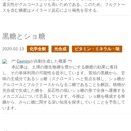
還元性がグルコースよりも高いためである。このため、フルクトー
スを含む糖蜜はメイラード反応により褐色を呈する。
黒糖とショ糖
2020-02-13
化学全般
光合成
ビタミン・ミネラル・味
/**
Gemini
が自動生成した概要 **/
本記事は、土壌の微生物層を豊かにする糖蜜の効果に着目
し、その単体利用の可能性を提示しています。冒頭の黒糖から、甘
味の主成分であるショ糖（スクロース）へと焦点を移し、ショ糖が
グルコースとフルクトースからなる二糖であることを解説。植物が
光合成で生成した糖を、反応性の低いショ糖の形で全身へ運搬する
メカニズムについて言及しています。今後は、ショ糖を構成する単
糖から、さらに糖に関する深い知見を探求していくことを予告して
います。