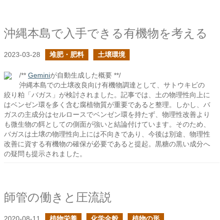
沖縄本島で入手できる有機物を考える
2023-03-28
堆肥・肥料
土壌環境
/**
Gemini
が自動生成した概要 **/
沖縄本島での土壌改良向け有機物調達として、サトウキビの
絞り粕「バガス」が検討されました。記事では、土の物理性向上に
はベンゼン環を多く含む腐植物質が重要であると整理。しかし、バ
ガスの主成分はセルロースでベンゼン環を持たず、物理性改善より
も微生物の餌としての側面が強いと結論付けています。そのため、
バガスは土壌の物理性向上には不向きであり、今後は別途、物理性
改善に資する有機物の確保が必要であると提起。黒糖の黒い成分へ
の疑問も提示されました。
師管の働きと圧流説
2020-08-11
植物栄養
化学全般
植物の形