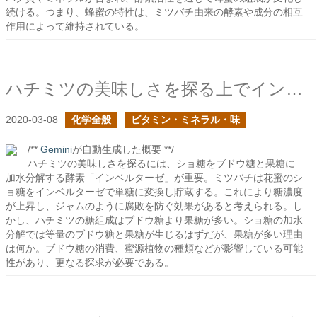
続ける。つまり、蜂蜜の特性は、ミツバチ由来の酵素や成分の相互
作用によって維持されている。
ハチミツの美味しさを探る上でインベルターゼが重要であるはず
2020-03-08
化学全般
ビタミン・ミネラル・味
/**
Gemini
が自動生成した概要 **/
ハチミツの美味しさを探るには、ショ糖をブドウ糖と果糖に
加水分解する酵素「インベルターゼ」が重要。ミツバチは花蜜のシ
ョ糖をインベルターゼで単糖に変換し貯蔵する。これにより糖濃度
が上昇し、ジャムのように腐敗を防ぐ効果があると考えられる。し
かし、ハチミツの糖組成はブドウ糖より果糖が多い。ショ糖の加水
分解では等量のブドウ糖と果糖が生じるはずだが、果糖が多い理由
は何か。ブドウ糖の消費、蜜源植物の種類などが影響している可能
性があり、更なる探求が必要である。