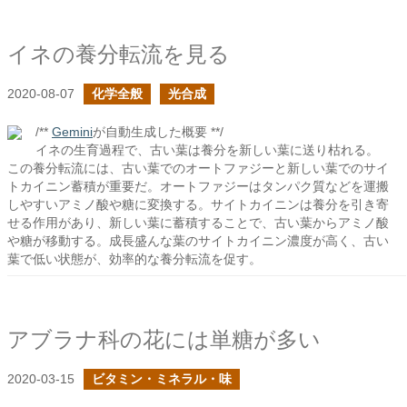
イネの養分転流を見る
2020-08-07
化学全般
光合成
/**
Gemini
が自動生成した概要 **/
イネの生育過程で、古い葉は養分を新しい葉に送り枯れる。
この養分転流には、古い葉でのオートファジーと新しい葉でのサイ
トカイニン蓄積が重要だ。オートファジーはタンパク質などを運搬
しやすいアミノ酸や糖に変換する。サイトカイニンは養分を引き寄
せる作用があり、新しい葉に蓄積することで、古い葉からアミノ酸
や糖が移動する。成長盛んな葉のサイトカイニン濃度が高く、古い
葉で低い状態が、効率的な養分転流を促す。
アブラナ科の花には単糖が多い
2020-03-15
ビタミン・ミネラル・味