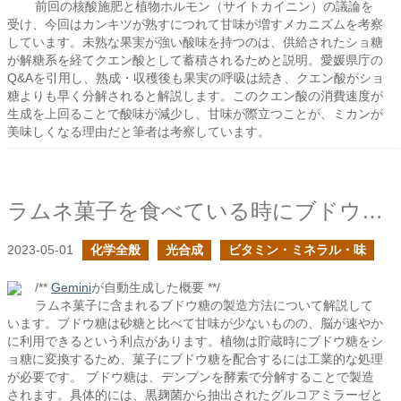
前回の核酸施肥と植物ホルモン（サイトカイニン）の議論を
受け、今回はカンキツが熟すにつれて甘味が増すメカニズムを考察
しています。未熟な果実が強い酸味を持つのは、供給されたショ糖
が解糖系を経てクエン酸として蓄積されるためと説明。愛媛県庁の
Q&Aを引用し、熟成・収穫後も果実の呼吸は続き、クエン酸がショ
糖よりも早く分解されると解説します。このクエン酸の消費速度が
生成を上回ることで酸味が減少し、甘味が際立つことが、ミカンが
美味しくなる理由だと筆者は考察しています。
ラムネ菓子を食べている時にブドウ糖の製造方法が気になった
2023-05-01
化学全般
光合成
ビタミン・ミネラル・味
/**
Gemini
が自動生成した概要 **/
ラムネ菓子に含まれるブドウ糖の製造方法について解説して
います。ブドウ糖は砂糖と比べて甘味が少ないものの、脳が速やか
に利用できるという利点があります。植物は貯蔵時にブドウ糖をシ
ョ糖に変換するため、菓子にブドウ糖を配合するには工業的な処理
が必要です。 ブドウ糖は、デンプンを酵素で分解することで製造
されます。具体的には、黒麹菌から抽出されたグルコアミラーゼと