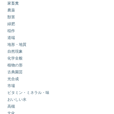
家畜糞
農薬
獣害
緑肥
稲作
道端
地形・地質
自然現象
化学全般
植物の形
古典園芸
光合成
市場
ビタミン・ミネラル・味
おいしい水
高槻
文化