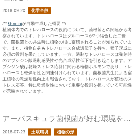
2018-09-20
化学全般
/**
Gemini
が自動生成した概要 **/
植物体内でのトレハロースの役割について、菌根菌との関連から考
察されています。トレハロースはグルコースが2つ結合した二糖
で、菌根菌との共生時に植物の根に蓄積されることが知られていま
す。また、植物自身もトレハロース合成遺伝子を持ち、種子形成に
必須の役割を果たしています。一方、過剰なトレハロースは発芽時
のアブシジン酸過剰感受性や光合成活性低下を引き起こします。ア
ブシジン酸は乾燥ストレス応答に関わる植物ホルモンであり、トレ
ハロースも乾燥耐性と関連付けられています。菌根菌共生による宿
主植物の乾燥耐性向上も報告されており、トレハロースが植物のス
トレス応答、特に乾燥耐性において重要な役割を担っている可能性
が示唆されています。
アーバスキュラ菌根菌が好む環境を探る
2018-07-23
土壌環境
植物の形