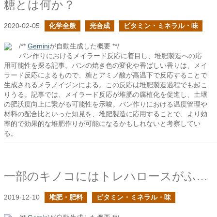
糖とは何か？
2020-02-05
化学全般
光合成
ビタミン・ミネラル・味
/**
Gemini
が自動生成した概要 **/
パン作りにおけるメイラード反応に着目し、堆肥製造への応
用可能性を探る記事。パンの焼き色の変化や香ばしい香りは、メイ
ラード反応によるもので、糖とアミノ酸が高温下で反応することで
生成されるメラノイジンによる。この反応は堆肥製造過程でも起こ
りうる。記事では、メイラード反応が堆肥の腐植化を促進し、土壌
の肥沃度向上に繋がる可能性を示唆。パン作りにおける温度管理や
材料の配合比といった知見を、堆肥製造に応用することで、より効
率的で効果的な堆肥作りが可能になるかもしれないと考察してい
る。
一部のキノコにはトレハロースがふんだんに含まれているらしい
2019-12-10
堆肥・肥料
ビタミン・ミネラル・味