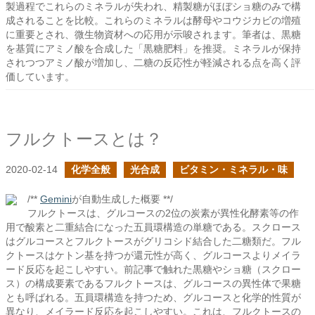
製過程でこれらのミネラルが失われ、精製糖がほぼショ糖のみで構
成されることを比較。これらのミネラルは酵母やコウジカビの増殖
に重要とされ、微生物資材への応用が示唆されます。筆者は、黒糖
を基質にアミノ酸を合成した「黒糖肥料」を推奨。ミネラルが保持
されつつアミノ酸が増加し、二糖の反応性が軽減される点を高く評
価しています。
フルクトースとは？
2020-02-14
化学全般
光合成
ビタミン・ミネラル・味
/**
Gemini
が自動生成した概要 **/
フルクトースは、グルコースの2位の炭素が異性化酵素等の作
用で酸素と二重結合になった五員環構造の単糖である。スクロース
はグルコースとフルクトースがグリコシド結合した二糖類だ。フル
クトースはケトン基を持つが還元性が高く、グルコースよりメイラ
ード反応を起こしやすい。前記事で触れた黒糖やショ糖（スクロー
ス）の構成要素であるフルクトースは、グルコースの異性体で果糖
とも呼ばれる。五員環構造を持つため、グルコースと化学的性質が
異なり、メイラード反応を起こしやすい。これは、フルクトースの