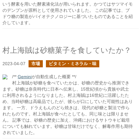
いう酵素を用いた酵素液化法が用いられます。かつてはサツマイモ
のデンプンが原料として使用されていました。 この記事では、ブ
ドウ糖の製造がバイオテクノロジーに基づいたものであることを紹
介しています。
村上海賊は砂糖菓子を食していたか？
2023-04-07
市場
ビタミン・ミネラル・味
/**
Gemini
が自動生成した概要 **/
村上海賊が砂糖を食べていたかは、砂糖の歴史から推測でき
ます。砂糖は奈良時代に日本へ伝来し、15世紀頃から貴族や武士
に利用されるようになりました。村上海賊は16世紀に活躍したた
め、当時砂糖は高級品でしたが、彼らが口にしていた可能性はあり
ます。 一方、ドラえもんのどら焼きは、現代の砂糖と製法で作ら
れたものです。村上海賊が食べたとしても、同じ味とは限りませ
ん。 記事では、砂糖の歴史に加え、沖縄におけるサトウキビ栽培
についても触れています。砂糖は甘味だけでなく、解毒作用も期待
されていました。