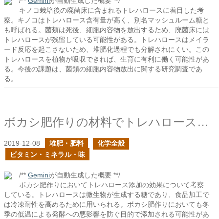
/**
Gemini
が自動生成した概要 **/
キノコ栽培後の廃菌床に含まれるトレハロースに着目した考
察。キノコはトレハロース含有量が高く、別名マッシュルーム糖と
も呼ばれる。菌類は死後、細胞内容物を放出するため、廃菌床には
トレハロースが残留している可能性がある。トレハロースはメイラ
ード反応を起こさないため、堆肥化過程でも分解されにくい。この
トレハロースを植物が吸収できれば、生育に有利に働く可能性があ
る。今後の課題は、菌類の細胞内容物放出に関する研究調査であ
る。
ボカシ肥作りの材料でトレハロースの添加を見かけた
2019-12-08
堆肥・肥料
化学全般
ビタミン・ミネラル・味
/**
Gemini
が自動生成した概要 **/
ボカシ肥作りにおいてトレハロース添加の効果について考察
している。トレハロースは微生物が生成する糖であり、食品加工で
は冷凍耐性を高めるために用いられる。ボカシ肥作りにおいても冬
季の低温による発酵への悪影響を防ぐ目的で添加される可能性があ