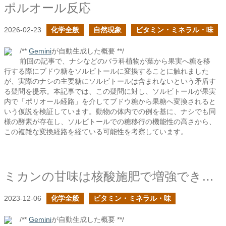
ポルオール反応
2026-02-23
化学全般
自然現象
ビタミン・ミネラル・味
/**
Gemini
が自動生成した概要 **/
前回の記事で、ナシなどのバラ科植物が葉から果実へ糖を移
行する際にブドウ糖をソルビトールに変換することに触れました
が、実際のナシの主要糖にソルビトールは含まれないという矛盾す
る疑問を提示。本記事では、この疑問に対し、ソルビトールが果実
内で「ポリオール経路」を介してブドウ糖から果糖へ変換されると
いう仮説を検証しています。動物の体内での例を基に、ナシでも同
様の酵素が存在し、ソルビトールでの糖移行の機能性の高さから、
この複雑な変換経路を経ている可能性を考察しています。
ミカンの甘味は核酸施肥で増強できるか？の続き
2023-12-06
化学全般
ビタミン・ミネラル・味
/**
Gemini
が自動生成した概要 **/