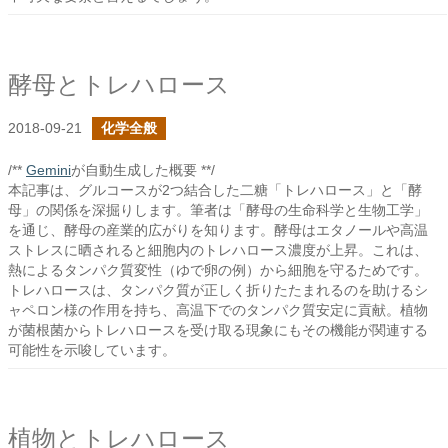
酵母とトレハロース
2018-09-21
化学全般
/**
Gemini
が自動生成した概要 **/
本記事は、グルコースが2つ結合した二糖「トレハロース」と「酵
母」の関係を深掘りします。筆者は「酵母の生命科学と生物工学」
を通じ、酵母の産業的広がりを知ります。酵母はエタノールや高温
ストレスに晒されると細胞内のトレハロース濃度が上昇。これは、
熱によるタンパク質変性（ゆで卵の例）から細胞を守るためです。
トレハロースは、タンパク質が正しく折りたたまれるのを助けるシ
ャペロン様の作用を持ち、高温下でのタンパク質安定に貢献。植物
が菌根菌からトレハロースを受け取る現象にもその機能が関連する
可能性を示唆しています。
植物とトレハロース