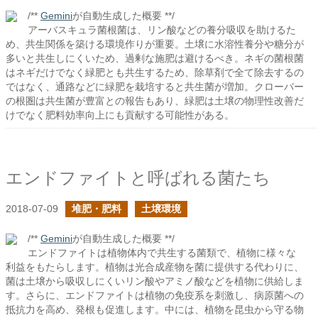
/**
Gemini
が自動生成した概要 **/
アーバスキュラ菌根菌は、リン酸などの養分吸収を助けるた
め、共生関係を築ける環境作りが重要。土壌に水溶性養分や糖分が
多いと共生しにくいため、過剰な施肥は避けるべき。ネギの菌根菌
はネギだけでなく緑肥とも共生するため、除草剤で全て除去するの
ではなく、通路などに緑肥を栽培すると共生菌が増加。クローバー
の根圏は共生菌が豊富との報告もあり、緑肥は土壌の物理性改善だ
けでなく肥料効率向上にも貢献する可能性がある。
エンドファイトと呼ばれる菌たち
2018-07-09
堆肥・肥料
土壌環境
/**
Gemini
が自動生成した概要 **/
エンドファイトは植物体内で共生する菌類で、植物に様々な
利益をもたらします。植物は光合成産物を菌に提供する代わりに、
菌は土壌から吸収しにくいリン酸やアミノ酸などを植物に供給しま
す。さらに、エンドファイトは植物の免疫系を刺激し、病原菌への
抵抗力を高め、発根も促進します。中には、植物を昆虫から守る物