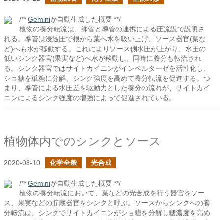
/**
Gemini
が自動生成した概要 **/
植物の養分転流は、師管と導管の連携による圧流説で説明さ
れる。導管は浸透圧で根から葉へ水を吸い上げ、ソース器官(葉な
ど)へも水が移動する。これによりソース側水圧が上がり、水圧の
低いシンク器官(果実など)へ水が移動し、同時に養分も転流され
る。シンク器官ではサイトカイニンがインベルターゼを活性化し、
ショ糖を単糖に分解、シンク強度を高めて養分転流を促進する。つ
まり、導管による水圧差を駆動力とした養分の流れが、サイトカイ
ニンによるシンク強度の増強によって促進されている。
植物体内でのシンクとソース
2020-08-10
化学全般
光合成
/**
Gemini
が自動生成した概要 **/
植物の養分転流において、葉などの光合成を行う器官をソー
ス、果実などの貯蔵器官をシンクと呼ぶ。ソースからシンクへの養
分転流は、シンクでサイトカイニンがショ糖を分解し糖濃度を高め