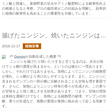
ミノ酸と関連し、葉物野菜の甘みやアミノ酸肥料による耐寒性向上
の根拠となると考察。プロの栽培者がこの仕組みを理解し、効率的
に植物の耐寒性を高めることの重要性を示唆しています。
揚げたニンジン、焼いたニンジンはなぜこんなにも甘いのだろう？
2016-11-17
植物栄養
/**
Gemini
が自動生成した概要 **/
ニンジンを揚げたり焼いたりすると甘くなるのは、水分が抜
けてショ糖の濃度が高まるから、というのは確かに一理あります。
しかし、それだけではありません。加熱によってニンジンの細胞壁
が壊れ、ショ糖がより溶け出しやすくなります。また、ニンジンに
含まれるデンプンの一部が糖に分解されることも甘味を増す要因で
す。さらに、加熱によりニンジン特有の香りが生成され、この香り
が甘味をより強く感じさせる効果があります。つまり、甘味の増加
は単純な濃縮だけでなく、加熱による細胞壁の破壊、デンプンの分
解、香りの生成など、複数の要因が複雑に絡み合って起こる現象で
す。