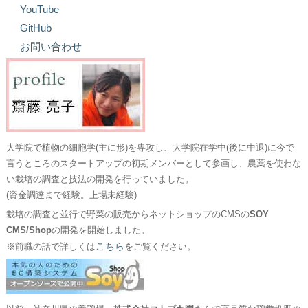
YouTube
GitHub
お問い合わせ
大学院で植物の細胞学(主に形)を専攻し、大学院在学中(後に中退)に今で
言うところのスタートアップの初期メンバーとして参画し、農薬を使わな
い栽培の調査と技法の開発を行っていました。
(資金調達まで経験。上場未経験)
栽培の調査と並行で野菜の販売からネットショップのCMSの
SOY
CMS/Shop
の開発を開始しました。
こちら
※前職の話で詳しくは
をご覧ください。