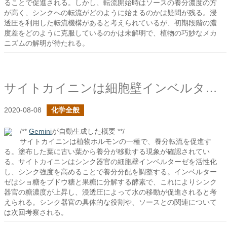
ることで促進される。しかし、転流開始時はソースの養分濃度の方
が高く、シンクへの転流がどのように始まるのかは疑問が残る。浸
透圧を利用した転流機構があると考えられているが、初期段階の濃
度差をどのように克服しているのかは未解明で、植物の巧妙なメカ
ニズムの解明が待たれる。
サイトカイニンは細胞壁インベルターゼを活性化する
2020-08-08
化学全般
/**
Gemini
が自動生成した概要 **/
サイトカイニンは植物ホルモンの一種で、養分転流を促進す
る。塗布した葉に古い葉から養分が移動する現象が確認されてい
る。サイトカイニンはシンク器官の細胞壁インベルターゼを活性化
し、シンク強度を高めることで養分分配を調整する。インベルター
ゼはショ糖をブドウ糖と果糖に分解する酵素で、これによりシンク
器官の糖濃度が上昇し、浸透圧によって水の移動が促進されると考
えられる。シンク器官の具体的な役割や、ソースとの関連について
は次回考察される。