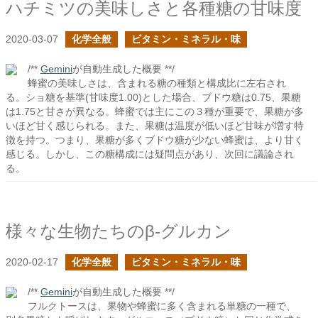
ハチミツの美味しさと各種糖の甘味度
2020-03-07
化学全般
ビタミン・ミネラル・味
/**
Gemini
が自動生成した概要 **/
蜂蜜の美味しさは、含まれる糖の種類と構成比に左右され
る。ショ糖を基準(甘味度1.00)とした場合、ブドウ糖は0.75、果糖
は1.75と甘さが異なる。蜂蜜では主にこの３種が重要で、果糖が多
いほど甘く感じられる。また、果糖は温度が低いほど甘味が増す特
徴を持つ。つまり、果糖が多くブドウ糖が少ない蜂蜜は、より甘く
感じる。しかし、この糖構成には疑問点があり、次回に議論され
る。
様々な生物たちのβ-グルカン
2020-02-17
化学全般
ビタミン・ミネラル・味
/**
Gemini
が自動生成した概要 **/
フルクトースは、果物や蜂蜜に多く含まれる単糖の一種で、