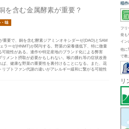
稲作
銅を含む金属酵素が重要？
ル・味
フリ
発も
重要で、銅を含む酵素ジアミンオキシダーゼ(DAO)とSAM
イン
ェラーゼ(HNMT)が関与する。野菜の栄養価低下、特に微量
他に
る可能性がある。連作や特定産地のブランド化による弊害
で教
プリメント摂取が必要かもしれない。喉の腫れ等の症状改善
れば、健康な野菜の重要性を裏付けることになる。また、花
トリプトファン代謝の違いがアレルギー緩和に繋がる可能性
リ