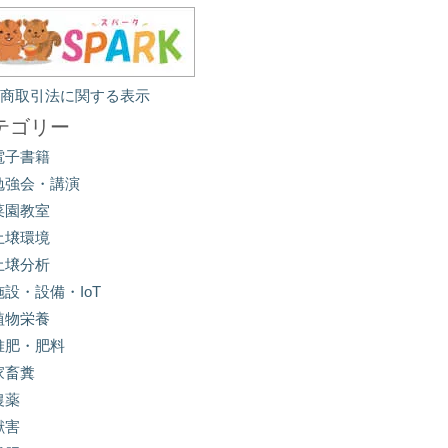
定商取引法に関する表示
テゴリー
電子書籍
勉強会・講演
菜園教室
土壌環境
土壌分析
施設・設備・IoT
植物栄養
堆肥・肥料
家畜糞
農薬
獣害