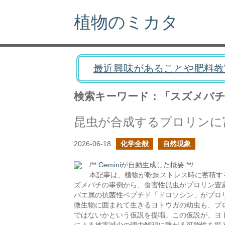
植物のミカタ
最近興味があることや肥料教
検索キーワード：「スズメバ
昆虫が合成するプロリンに
2026-06-18
化学全般
自然現象
/**
Gemini
が自動生成した概要 **/
本記事は、植物が乾燥ストレス時に蓄積す
ズメバチの事例から、食害性昆虫がプロリン豊
バエ属の抗菌性ペプチド「ドロソシン」がプロ
微生物に囲まれて生きるヨトウガの幼虫も、プ
ではないかという仮説を提唱。この仮説が、ヨ