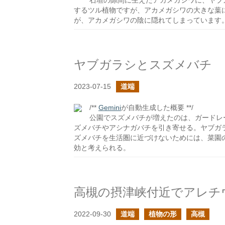
石垣の隙間に生えたアカメガシワに、ヤブ
するツル植物ですが、アカメガシワの大きな葉
が、アカメガシワの陰に隠れてしまっています
ヤブガラシとスズメバチ
2023-07-15
道端
/**
Gemini
が自動生成した概要 **/
公園でスズメバチが増えたのは、ガードレ
ズメバチやアシナガバチを引き寄せる。ヤブガ
ズメバチを生活圏に近づけないためには、菜園
効と考えられる。
高槻の摂津峡付近でアレチ
2022-09-30
道端
植物の形
高槻