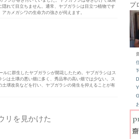
ガラシが巻き付いていました。ヤブガラシは巻きひげで成長
プ
に隠れて目立ちません。通常、ヤブガラシは目立つ植物です
。アカメガシワの生命力の強さが伺えます。
T
ールに群生したヤブガラシが開花したため。ヤブガラシはス
ラシは土壌の悪い畑に多く、秀品率の高い畑では少ない。ス
D
の土壌改良などを行い、ヤブガラシの発生を抑えることが有
Y
G
ウリを見かけた