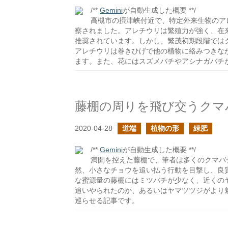
/**
Gemini
が自動生成した概要 **/
高槻市の摂津峡付近で、特定外来生物のア
察されました。アレチウリは繁殖力が強く、在
推奨されています。しかし、繁茂初期段階では
アレチウリは巻きひげで他の植物に絡みつきな
ます。また、花にはスズメバチやアシナガバチ
藤棚の周りを飛び交うクマ
2020-04-28
道端
植物の形
緑肥
/**
Gemini
が自動生成した概要 **/
満開を控えた藤棚で、筆者は多くのクマバ
然、小さなチョウを追い払う行動を目撃し、良
な蜜源量の藤棚にはミツバチが少なく、近くの
追いやられたのか、あるいはヤマツツジがより
巡らせる記事です。