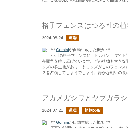
による被害減少の理由解明に繋がる可能性を探
格子フェンスはつる性の植
2024-08-24
道端
/**
Gemini
が自動生成した概要 **/
小川の格子フェンスに、ヒルガオ、アケビ
存競争を繰り広げています。どの植物も大きな
クズの群生地があり、もしクズがこのフェンス
スを占領してしまうでしょう。静かな戦いの裏
アカメガシワとヤブガラシ
2024-07-21
道端
植物の形
/**
Gemini
が自動生成した概要 **/