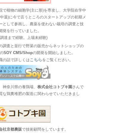
院で植物の細胞学(主に形)を専攻し、大学院在学中
に中退)に今で言うところのスタートアップの初期メ
ーとして参画し、農薬を使わない栽培の調査と技
開発を行っていました。
金調達まで経験。上場未経験)
の調査と並行で野菜の販売からネットショップの
Sの
SOY CMS/Shop
の開発を開始しました。
こちら
職の話で詳しくは
をご覧ください。
、神奈川県の養鶏場、
株式会社コトブキ園
さんで
質な鶏糞堆肥の製造に関わらせていただきまし
会社京都農販
で技術顧問をしています。