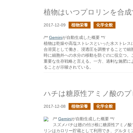
植物はいつプロリンを合成
2017-12-09
植物栄養
化学全般
/**
Gemini
が自動生成した概要 **/
植物は乾燥や高塩ストレスといった水ストレス
合溶質として働き、浸透圧を調整することで細
時に細胞外への水分の移動を防ぐのに役立つ。
重要な生存戦略と言える。一方、過剰な施肥に
ることが示唆されている。
ハチは糖原性アミノ酸のプ
2017-12-08
植物栄養
化学全般
/**
Gemini
が自動生成した概要 **/
スズメバチは翅の付け根に糖原性アミノ酸
リンはカロリー貯蔵として利用でき、グルタミ