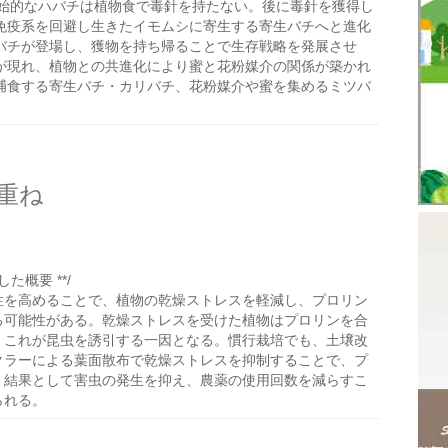
始的なハバチは植物食で毒針を持たない。後に毒針を獲得し
免疫系を回避し生きたイモムシに寄生する寄生バチへと進化
バチが登場し、獲物を持ち帰ることで生存戦略を発展させ
が現れ、植物との共進化により蜜と花粉媒介の関係が築かれ
捕食する寄生バチ・カリバチ、花粉媒介や蜜を集めるミツバ
重ね
た概要 **/
性を高めることで、植物の乾燥ストレスを軽減し、プロリン
る可能性がある。乾燥ストレスを受けた植物はプロリンを合
、これが昆虫を誘引する一因となる。慣行栽培でも、土壌改
クラーによる葉面散布で乾燥ストレスを抑制することで、プ
、結果として害虫の発生を抑え、農薬の使用回数を減らすこ
られる。