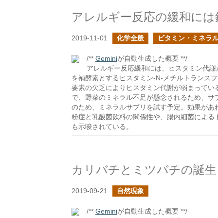
アレルギー反応の緩和には
2019-11-01
化学全般
ビタミン・ミネラ
/**
Gemini
が自動生成した概要 **/
アレルギー反応緩和には、ヒスタミン代謝が
を補酵素とするヒスタミン-N-メチルトランスフ
要素の欠乏によりヒスタミン代謝が弱まってい
で、野菜のミネラル不足が懸念されるため、サ
のため、ミネラルサプリを試す予定。効果があ
粉症と乳酸菌飲料の関係性や、腸内細菌による
も示唆されている。
カリバチとミツバチの誕生
2019-09-21
自然現象
/**
Gemini
が自動生成した概要 **/