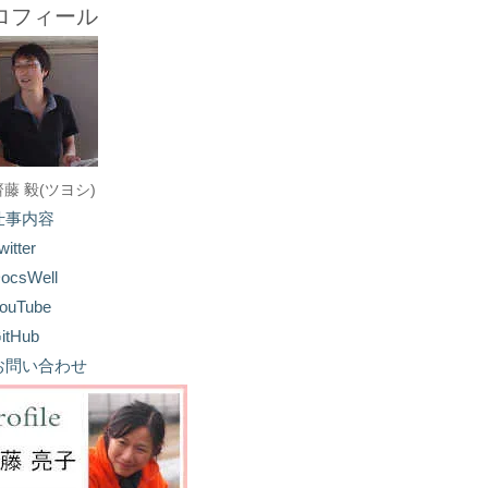
ロフィール
齋藤 毅(ツヨシ)
仕事内容
witter
ocsWell
ouTube
itHub
お問い合わせ