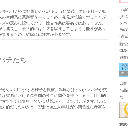
大学
レチウリがクズに覆いかぶさるように繁茂している様子が観
(後
来の生態系に悪影響を与えるため、発見次第除去することが
クズの茂みに隠れており、除去作業は容易ではありません。
ンバ
がら成長し、最終的にはクズを駆逐してしまう可能性があり
法の
が集まるため、駆除には注意が必要です。
(資
栽培
CM
バチたち
※前
以前
チがホバリングする様子を観察。温厚なはずのクマバチが突
高品
質な蜜源における昆虫間の競合に関心を持つ。また、圧倒的
た。
ヤマツツジに集中している状況から、ミツバチがクマバチに
魅力的だったのかと、蜜源と昆虫の興味深い関係性に考察を
株式