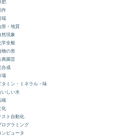
緑肥
稲作
道端
地形・地質
自然現象
化学全般
植物の形
古典園芸
光合成
市場
ビタミン・ミネラル・味
おいしい水
高槻
文化
テスト自動化
プログラミング
コンピュータ