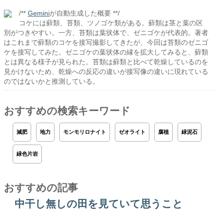
/**
Gemini
が自動生成した概要 **/
コケには蘚類、苔類、ツノゴケ類がある。蘚類は茎と葉の区
別がつきやすい。一方、苔類は葉状体で、ゼニゴケが代表的。著者
はこれまで蘚類のコケを接写撮影してきたが、今回は苔類のゼニゴ
ケを接写してみた。ゼニゴケの葉状体の縁を拡大してみると、蘚類
とは異なる様子が見られた。苔類は蘚類と比べて乾燥しているのを
見かけないため、乾燥への反応の違いが接写像の違いに現れている
のではないかと推測している。
おすすめの検索キーワード
減肥
地力
モンモリロナイト
ゼオライト
腐植
緑泥石
緑色片岩
おすすめの記事
中干し無しの田を見ていて思うこと