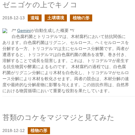
ゼニゴケの上でキノコ
2018-12-13
道端
土壌環境
植物の形
/**
Gemini
が自動生成した概要 **/
白色腐朽菌とトリコデルマは、木材腐朽において拮抗関係に
あります。白色腐朽菌はリグニン、セルロース、ヘミセルロースを
分解する一方、トリコデルマは主にセルロース分解菌です。両者が
遭遇すると、トリコデルマは白色腐朽菌の菌糸を攻撃、巻き付き、
溶解することで成長を阻害します。これは、トリコデルマが産生す
る抗生物質や酵素によるものです。 木材腐朽の過程では、白色腐
朽菌がリグニン分解により木材を白色化し、トリコデルマがセルロ
ース分解により木材を軟化させます。両者の競合は、木材分解の速
度や最終的な分解産物に影響を与えます。この拮抗作用は、自然界
における物質循環において重要な役割を果たしています。
苔類のコケをマジマジと見てみた
2018-12-12
植物の形