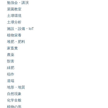
勉強会・講演
菜園教室
土壌環境
土壌分析
施設・設備・IoT
植物栄養
堆肥・肥料
家畜糞
農薬
獣害
緑肥
稲作
道端
地形・地質
自然現象
化学全般
植物の形