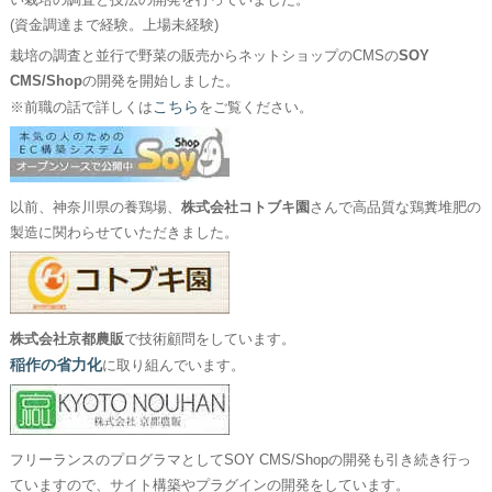
い栽培の調査と技法の開発を行っていました。
(資金調達まで経験。上場未経験)
栽培の調査と並行で野菜の販売からネットショップのCMSの
SOY
CMS/Shop
の開発を開始しました。
こちら
※前職の話で詳しくは
をご覧ください。
以前、神奈川県の養鶏場、
株式会社コトブキ園
さんで高品質な鶏糞堆肥の
製造に関わらせていただきました。
株式会社京都農販
で技術顧問をしています。
稲作の省力化
に取り組んでいます。
フリーランスのプログラマとしてSOY CMS/Shopの開発も引き続き行っ
ていますので、サイト構築やプラグインの開発をしています。