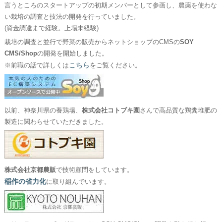
言うところのスタートアップの初期メンバーとして参画し、農薬を使わな
い栽培の調査と技法の開発を行っていました。
(資金調達まで経験。上場未経験)
栽培の調査と並行で野菜の販売からネットショップのCMSの
SOY
CMS/Shop
の開発を開始しました。
こちら
※前職の話で詳しくは
をご覧ください。
以前、神奈川県の養鶏場、
株式会社コトブキ園
さんで高品質な鶏糞堆肥の
製造に関わらせていただきました。
株式会社京都農販
で技術顧問をしています。
稲作の省力化
に取り組んでいます。