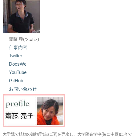
齋藤 毅(ツヨシ)
仕事内容
Twitter
DocsWell
YouTube
GitHub
お問い合わせ
大学院で植物の細胞学(主に形)を専攻し、大学院在学中(後に中退)に今で