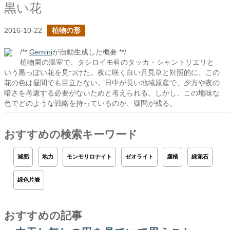
黒い花
2016-10-22
植物の形
/**
Gemini
が自動生成した概要 **/
植物園の温室で、タシロイモ科のタッカ・シャントリエリと
いう黒っぽい花を見つけた。夜に咲く白い月見草と対照的に、この
花の色は昼間でも目立たない。日中が長い地域原産で、夕方や夜の
暗さを考慮する必要がないためと考えられる。しかし、この地味な
色でどのような戦略を持っているのか、疑問が残る。
おすすめの検索キーワード
減肥
地力
モンモリロナイト
ゼオライト
腐植
緑泥石
緑色片岩
おすすめの記事