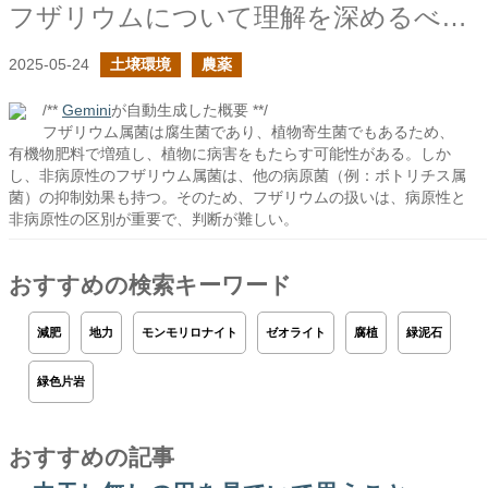
フザリウムについて理解を深めるべきだ
2025-05-24
土壌環境
農薬
/**
Gemini
が自動生成した概要 **/
フザリウム属菌は腐生菌であり、植物寄生菌でもあるため、
有機物肥料で増殖し、植物に病害をもたらす可能性がある。しか
し、非病原性のフザリウム属菌は、他の病原菌（例：ボトリチス属
菌）の抑制効果も持つ。そのため、フザリウムの扱いは、病原性と
非病原性の区別が重要で、判断が難しい。
おすすめの検索キーワード
減肥
地力
モンモリロナイト
ゼオライト
腐植
緑泥石
緑色片岩
おすすめの記事