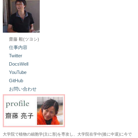
齋藤 毅(ツヨシ)
仕事内容
Twitter
DocsWell
YouTube
GitHub
お問い合わせ
大学院で植物の細胞学(主に形)を専攻し、大学院在学中(後に中退)に今で