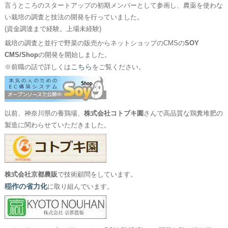
言うところのスタートアップの初期メンバーとして参画し、農薬を使わな
い栽培の調査と技法の開発を行っていました。
(資金調達まで経験。上場未経験)
栽培の調査と並行で野菜の販売からネットショップのCMSの
SOY
CMS/Shop
の開発を開始しました。
こちら
※前職の話で詳しくは
をご覧ください。
以前、神奈川県の養鶏場、
株式会社コトブキ園
さんで高品質な鶏糞堆肥の
製造に関わらせていただきました。
株式会社京都農販
で技術顧問をしています。
稲作の省力化
に取り組んでいます。