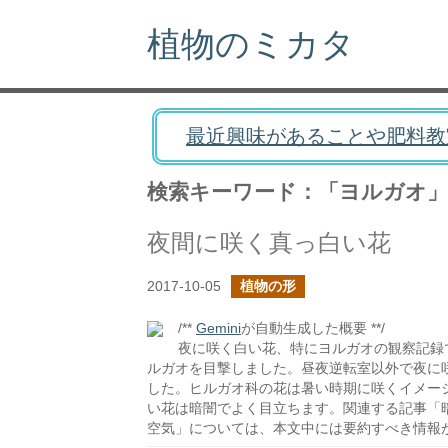
植物のミカタ
最近興味があることや肥料教
検索キーワード：「ヨルガオ」
夜間に咲く真っ白い花
2017-10-05
植物の形
/**
Gemini
が自動生成した概要 **/
夜に咲く白い花、特にヨルガオの観察記録
ルガオを目撃しました。昼夜逆転室以外で夜に
した。ヒルガオ科の花は暑い時期に咲くイメー
い花は暗闇でよく目立ちます。関連する記事「
空気」については、本文中には要約すべき情報