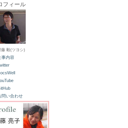
ロフィール
齋藤 毅(ツヨシ)
仕事内容
witter
ocsWell
ouTube
itHub
お問い合わせ