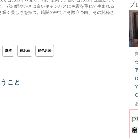
咲くヨルガオを見た。暗い室内で、白いヨルガオは際立って
プ
て、花の鮮やかさは白いキャンバスに色素を重ねて生まれる
そ輝く美しさを持つ。暗闇の中でこそ際立つ白、その純粋さ
腐植
緑泥石
緑色片岩
T
D
思うこと
Y
G