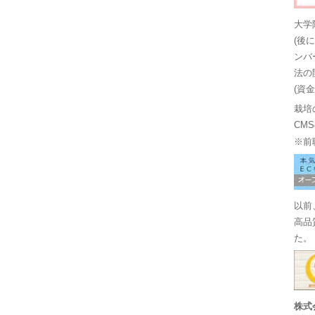
大学
(後
ンバ
法の
(資
栽培
CM
※前
以前
高品
た。
株式