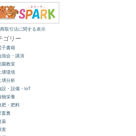
定商取引法に関する表示
テゴリー
電子書籍
勉強会・講演
菜園教室
土壌環境
土壌分析
施設・設備・IoT
植物栄養
堆肥・肥料
家畜糞
農薬
獣害