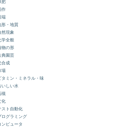
緑肥
稲作
道端
地形・地質
自然現象
化学全般
植物の形
古典園芸
光合成
市場
ビタミン・ミネラル・味
おいしい水
高槻
文化
テスト自動化
プログラミング
コンピュータ