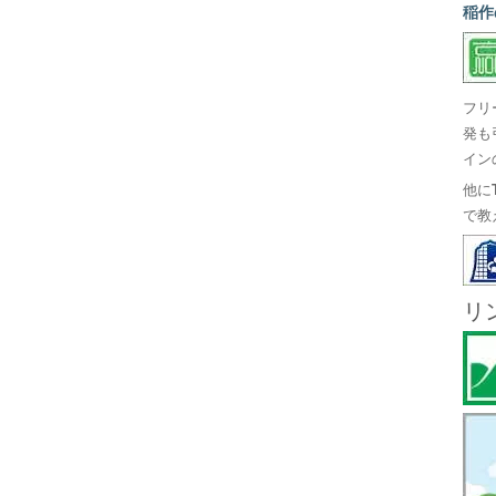
稲作
フリ
発も
イン
他に
で教
リ