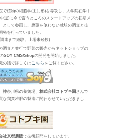
院で植物の細胞学(主に形)を専攻し、大学院在学中
に中退)に今で言うところのスタートアップの初期メ
ーとして参画し、農薬を使わない栽培の調査と技
開発を行っていました。
金調達まで経験。上場未経験)
の調査と並行で野菜の販売からネットショップの
Sの
SOY CMS/Shop
の開発を開始しました。
こちら
職の話で詳しくは
をご覧ください。
、神奈川県の養鶏場、
株式会社コトブキ園
さんで
質な鶏糞堆肥の製造に関わらせていただきまし
会社京都農販
で技術顧問をしています。