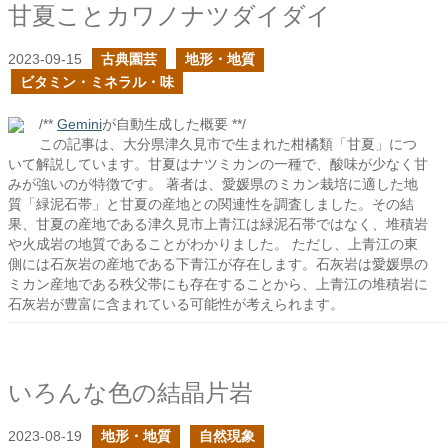
甘夏ことカワノナツダイダイ
2023-09-15
古典園芸
地形・地質
ビタミン・ミネラル・味
/**
Gemini
が自動生成した概要 **/
この記事は、大分県津久見市で生まれた柑橘類「甘夏」につ
いて解説しています。甘夏はナツミカンの一種で、酸味が少なく甘
みが強いのが特徴です。 著者は、愛媛県のミカン栽培に適した地
質「緑泥石帯」と甘夏の産地との関連性を調査しました。その結
果、甘夏の産地である津久見市上青江は緑泥石帯ではなく、堆積岩
や火成岩の地質であることがわかりました。 ただし、上青江の東
側には石灰岩の産地である下青江が存在します。石灰岩は愛媛県の
ミカン産地である秩父帯にも存在することから、上青江の堆積岩に
石灰岩が豊富に含まれている可能性が考えられます。
いろんな色の結晶片岩
2023-08-19
地形・地質
自然現象