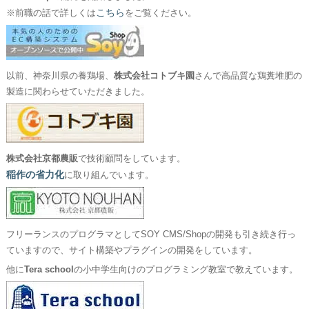
こちら
※前職の話で詳しくは
をご覧ください。
以前、神奈川県の養鶏場、
株式会社コトブキ園
さんで高品質な鶏糞堆肥の
製造に関わらせていただきました。
株式会社京都農販
で技術顧問をしています。
稲作の省力化
に取り組んでいます。
フリーランスのプログラマとしてSOY CMS/Shopの開発も引き続き行っ
ていますので、サイト構築やプラグインの開発をしています。
他に
Tera school
の小中学生向けのプログラミング教室で教えています。