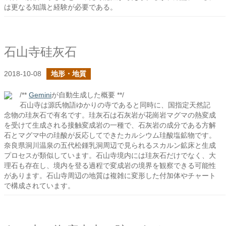
は更なる知識と経験が必要である。
石山寺硅灰石
2018-10-08
地形・地質
/**
Gemini
が自動生成した概要 **/
石山寺は源氏物語ゆかりの寺であると同時に、国指定天然記
念物の珪灰石で有名です。珪灰石は石灰岩が花崗岩マグマの熱変成
を受けて生成される接触変成岩の一種で、石灰岩の成分である方解
石とマグマ中の珪酸が反応してできたカルシウム珪酸塩鉱物です。
奈良県洞川温泉の五代松鍾乳洞周辺で見られるスカルン鉱床と生成
プロセスが類似しています。石山寺境内には珪灰石だけでなく、大
理石も存在し、境内を登る過程で変成岩の境界を観察できる可能性
があります。石山寺周辺の地質は複雑に変形した付加体やチャート
で構成されています。