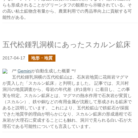
らも形成されることがグリーンタフの観察から示唆されている。そ
の高い粘土鉱物含有量から、農業利用での秀品率向上に貢献する可
能性がある。
五代松鍾乳洞横にあったスカルン鉱床
2017-04-17
地形・地質
/**
Gemini
が自動生成した概要 **/
五代松鍾乳洞横の五代松鉱山は、石灰岩地質に花崗岩マグマ
が貫入した「スカルン鉱床」と判明しました。 記事では、天川村
洞川の地質調査から、母岩の年代差（約1億年）に着目し、この事
実を特定。スカルン鉱床とは、マグマの熱水作用で石灰岩が変質し
（スカルン）、鉄や銅などの有用金属が沈殿して形成される鉱床で
あると説明しています。 これにより、五代松鉱山で鉄鉱石が採掘
できた地質学的理由が明らかになり、スカルン鉱床の形成過程で石
灰岩が大理石に変成することにも触れ、洞川で見られる白い石が大
理石である可能性についても言及しています。