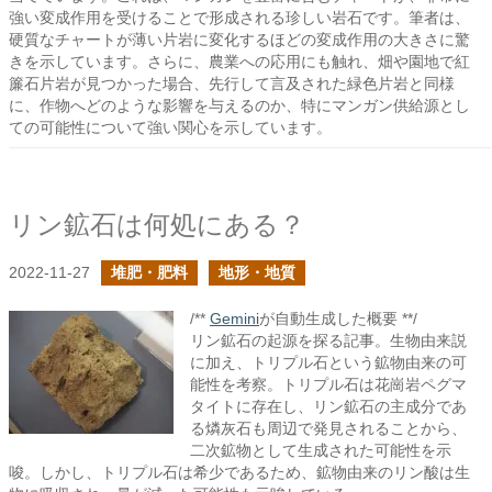
強い変成作用を受けることで形成される珍しい岩石です。筆者は、
硬質なチャートが薄い片岩に変化するほどの変成作用の大きさに驚
きを示しています。さらに、農業への応用にも触れ、畑や園地で紅
簾石片岩が見つかった場合、先行して言及された緑色片岩と同様
に、作物へどのような影響を与えるのか、特にマンガン供給源とし
ての可能性について強い関心を示しています。
リン鉱石は何処にある？
2022-11-27
堆肥・肥料
地形・地質
/**
Gemini
が自動生成した概要 **/
リン鉱石の起源を探る記事。生物由来説
に加え、トリプル石という鉱物由来の可
能性を考察。トリプル石は花崗岩ペグマ
タイトに存在し、リン鉱石の主成分であ
る燐灰石も周辺で発見されることから、
二次鉱物として生成された可能性を示
唆。しかし、トリプル石は希少であるため、鉱物由来のリン酸は生