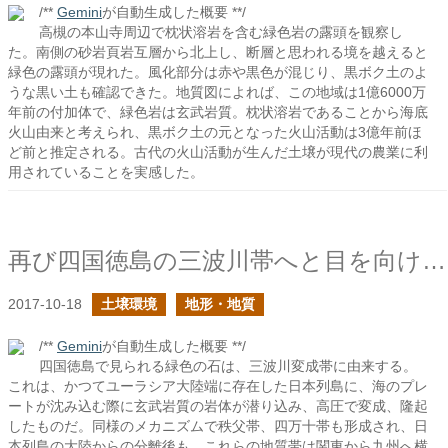
/**
Gemini
が自動生成した概要 **/
高槻の本山寺周辺で枕状溶岩を含む緑色岩の露頭を観察し
た。南側の砂岩頁岩互層から北上し、断層と思われる境を越えると
緑色の露頭が現れた。風化部分は赤や黒色が混じり、黒ボク土のよ
うな黒い土も確認できた。地質図によれば、この地域は1億6000万
年前の付加体で、緑色岩は玄武岩質。枕状溶岩であることから海底
火山由来と考えられ、黒ボク土の元となった火山活動は3億年前ほ
ど前と推定される。古代の火山活動が生んだ土壌が現代の農業に利
用されていることを実感した。
再び四国徳島の三波川帯へと目を向けてみると
2017-10-18
土壌環境
地形・地質
/**
Gemini
が自動生成した概要 **/
四国徳島で見られる緑色の石は、三波川変成帯に由来する。
これは、かつてユーラシア大陸端に存在した日本列島に、海のプレ
ートが沈み込む際に玄武岩質の岩体が潜り込み、高圧で変成、隆起
したものだ。同様のメカニズムで秩父帯、四万十帯も形成され、日
本列島の大陸からの分離後も、これらの地質帯は関東から九州へ横