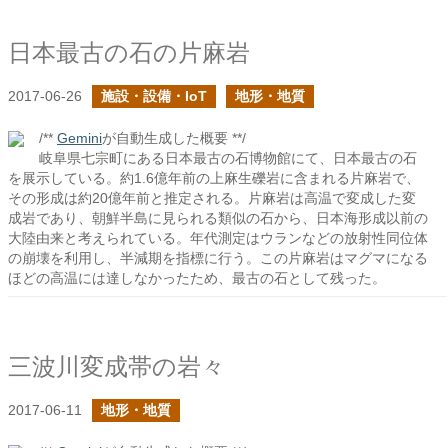
日本最古の石の片麻岩
2017-06-26
施設・設備・IoT
地形・地質
/**
Gemini
が自動生成した概要 **/
岐阜県七宗町にある日本最古の石博物館にて、日本最古の石
を展示している。約1.6億年前の上麻生礫岩に含まれる片麻岩で、
その形成は約20億年前と推定される。片麻岩は高温で変成した変
成岩であり、朝鮮半島に見られる類似の石から、日本海形成以前の
大陸由来と考えられている。年代測定はウランなどの放射性同位体
の崩壊を利用し、半減期を指標に行う。この片麻岩はマグマになる
ほどの高温には達しなかったため、最古の石として残った。
三波川変成帯の岩々
2017-06-11
地形・地質