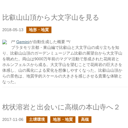
比叡山山頂から大文字山を見る
2018-05-13
地形・地質
/**
Gemini
が自動生成した概要 **/
ブラタモリ京都・東山編で比叡山と大文字山の成り立ちを知
り、比叡山山頂のガーデンミュージアム比叡の展望台から大文字山
を眺めた。両山は9000万年前のマグマ活動で形成された花崗岩と
ホルンフェルスから成る。大文字山を望むことで花崗岩の巨大さを
体感し、山の風化による変化を想像しやすくなった。比叡山山頂か
らの景色は、地質学的スケールの大きさを感じさせる貴重な体験と
なった。
枕状溶岩と出会いに高槻の本山寺へ２
2017-11-06
土壌環境
地形・地質
高槻