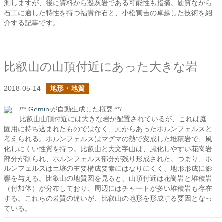
測しますが、後に資料から凝灰岩である可能性も指摘。硬質ながら
石工に適した特性を持つ福貴作石と、小松寅吉の卓越した技術を紹
介する記事です。
比叡山の山頂付近にあった大きな岩
2018-05-14
地形・地質
/**
Gemini
が自動生成した概要 **/
比叡山山頂付近には大きな岩が配置されているが、これは庭
園用に持ち込まれたものではなく、元からあったホルンフェルスと
考えられる。ホルンフェルスはマグマの熱で変成した堆積岩で、風
化しにくい性質を持つ。比叡山と大文字山は、風化しやすい花崗岩
部分が削られ、ホルンフェルス部分が残り形成された。つまり、ホ
ルンフェルスは土壌の主要構成要素にはなりにくく、地形形成に影
響を与える。比叡山の地質図を見ると、山頂付近は花崗岩と堆積岩
（付加体）が分布しており、周辺にはチャートが多い堆積岩も存在
する。これらの岩質の違いが、比叡山の地形を形成する要因となっ
ている。