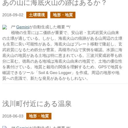
あの山に海底火山の跡はあるか？
2018-09-02
土壌環境
地形・地質
/**
Gemini
が自動生成した概要 **/
植物の生育には二価鉄が重要で、安山岩・玄武岩質火山由来
の土壌が適している。しかし、海底火山の痕跡がある山周辺の土壌
も生育に良い可能性がある。海底火山はプレート移動で隆起し、玄
武岩質になるため鉄分が豊富。高槻市の山で実例を確認。水源に海
底火山の地質がある土地は特に恵まれている。三波川変成岩帯も鉄
分に富む。徳島のある地域は海底火山由来の地質で、土地の優位性
を裏付けている。地質と栽培の関係を理解するため、GPSで地質を
確認できるツール「Soil & Geo Logger」を作成。周辺の地形や地
質への意識で、新たな発見があるかもしれない。
浅川町付近にある温泉
2018-06-03
地形・地質