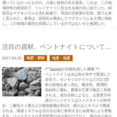
湧いていなかったものの、川底に緑色の石を発見。これは、この地
域特有の緑泥石で、ベントナイトに含まれる緑の石に似ていた。緑
泥石はマグネシウムを含む鉱物で、周辺の石材屋や石垣、畑でも多
く見られた。著者は、緑泥石が風化してマグネシウムを土壌に供給
し、この地域の栽培を容易にしているのではないかと推測した。
注目の資材、ベントナイトについて知ろう
2017-04-20
堆肥・肥料
地形・地質
/**
Gemini
が自動生成した概要 **/
ベントナイトは火山灰が水中で変成した
岩石で、モンモリロナイトなどの2:1型
粘土鉱物を多く含む。吸水性、膨潤性、
粘結性に優れ、農業や工業で幅広く利用
される。成分分析によると、山形県月布
産のベントナイトはスメクタイトが約半
分、二酸化ケイ素などの無色鉱物が約1/3、残りはミネラルで構成
される。構成ミネラルは元の火山灰に依存するため産地により変動
する。ベントナイトは玄武岩質の火山灰だけでなく、他の火山灰か