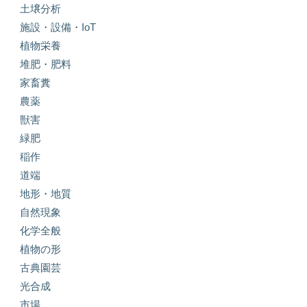
土壌分析
施設・設備・IoT
植物栄養
堆肥・肥料
家畜糞
農薬
獣害
緑肥
稲作
道端
地形・地質
自然現象
化学全般
植物の形
古典園芸
光合成
市場