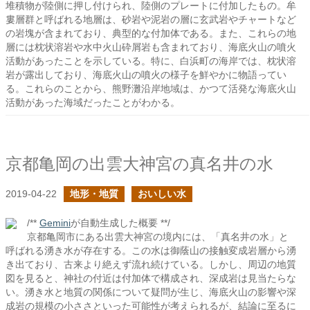
堆積物が陸側に押し付けられ、陸側のプレートに付加したもの。牟
婁層群と呼ばれる地層は、砂岩や泥岩の層に玄武岩やチャートなど
の岩塊が含まれており、典型的な付加体である。また、これらの地
層には枕状溶岩や水中火山砕屑岩も含まれており、海底火山の噴火
活動があったことを示している。特に、白浜町の海岸では、枕状溶
岩が露出しており、海底火山の噴火の様子を鮮やかに物語ってい
る。これらのことから、熊野灘沿岸地域は、かつて活発な海底火山
活動があった海域だったことがわかる。
京都亀岡の出雲大神宮の真名井の水
2019-04-22
地形・地質
おいしい水
/**
Gemini
が自動生成した概要 **/
京都亀岡市にある出雲大神宮の境内には、「真名井の水」と
呼ばれる湧き水が存在する。この水は御蔭山の接触変成岩層から湧
き出ており、古来より絶えず流れ続けている。しかし、周辺の地質
図を見ると、神社の付近は付加体で構成され、深成岩は見当たらな
い。湧き水と地質の関係について疑問が生じ、海底火山の影響や深
成岩の規模の小ささといった可能性が考えられるが、結論に至るに