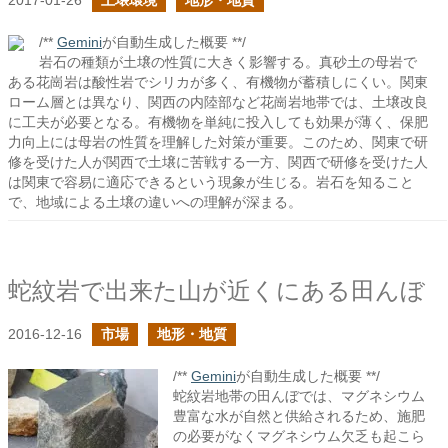
2017-01-26
土壌環境
地形・地質
/**
Gemini
が自動生成した概要 **/
岩石の種類が土壌の性質に大きく影響する。真砂土の母岩で
ある花崗岩は酸性岩でシリカが多く、有機物が蓄積しにくい。関東
ローム層とは異なり、関西の内陸部など花崗岩地帯では、土壌改良
に工夫が必要となる。有機物を単純に投入しても効果が薄く、保肥
力向上には母岩の性質を理解した対策が重要。このため、関東で研
修を受けた人が関西で土壌に苦戦する一方、関西で研修を受けた人
は関東で容易に適応できるという現象が生じる。岩石を知ること
で、地域による土壌の違いへの理解が深まる。
蛇紋岩で出来た山が近くにある田んぼ
2016-12-16
市場
地形・地質
/**
Gemini
が自動生成した概要 **/
蛇紋岩地帯の田んぼでは、マグネシウム
豊富な水が自然と供給されるため、施肥
の必要がなくマグネシウム欠乏も起こら