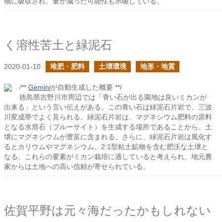
物に吸収され、量が減った可能性も示唆している。
く溶性苦土と緑泥石
2020-01-10
堆肥・肥料
土壌環境
地形・地質
/**
Gemini
が自動生成した概要 **/
徳島県吉野川市周辺では「青い石が出る園地は良いミカンが
出来る」という言い伝えがある。この青い石は緑泥石片岩で、三波
川変成帯でよく見られる。緑泥石片岩は、マグネシウム肥料の原料
となる水滑石（ブルーサイト）を生成する場所であることから、土
壌にマグネシウムが豊富に含まれる。さらに、緑泥石片岩は風化す
るとカリウムやマグネシウム、2:1型粘土鉱物を含む肥沃な土壌と
なる。これらの要素がミカン栽培に適していると考えられ、地元農
家からは土地への高い信頼が寄せられている。
佐賀平野は元々海だったかもしれない