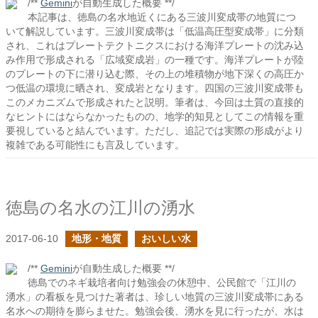
/**
Gemini
が自動生成した概要 **/
本記事は、徳島の名水地近くにある三波川変成帯の地質につ
いて解説しています。三波川変成帯は「低温高圧型変成帯」に分類
され、これはプレートテクトニクスにおける海洋プレートの沈み込
み作用で形成される「広域変成岩」の一種です。海洋プレートが陸
のプレートの下に潜り込む際、その上の堆積物が地下深くの高圧か
つ低温の環境に晒され、変成岩となります。四国の三波川変成帯も
このメカニズムで形成されたと説明。筆者は、今回は土質の直接的
なヒントにはならなかったものの、地学的知見としてこの情報を重
要視していると結んでいます。ただし、追記では実際の形成がより
複雑である可能性にも言及しています。
徳島の名水の江川の湧水
2017-06-10
地形・地質
おいしい水
/**
Gemini
が自動生成した概要 **/
徳島でのネギ栽培者向け勉強会の休憩中、公民館で「江川の
湧水」の看板を見つけた著者は、珍しい地質の三波川変成帯にある
名水への期待を膨らませた。勉強会後、湧水を見に行ったが、水は