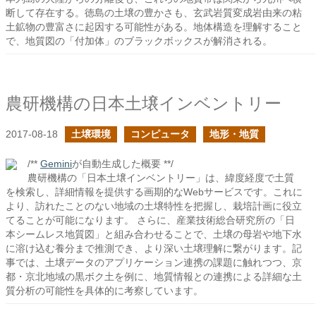
断して存在する。徳島の土壌の豊かさも、玄武岩質変成岩由来の粘
土鉱物の豊富さに起因する可能性がある。地体構造を理解すること
で、地質図の「付加体」のブラックボックスが解消される。
農研機構の日本土壌インベントリー
2017-08-18
土壌環境
コンピュータ
地形・地質
/**
Gemini
が自動生成した概要 **/
農研機構の「日本土壌インベントリー」は、緯度経度で土質
を検索し、詳細情報を提供する画期的なWebサービスです。これに
より、訪れたことのない地域の土壌特性を把握し、栽培計画に役立
てることが可能になります。 さらに、産業技術総合研究所の「日
本シームレス地質図」と組み合わせることで、土壌の母岩や地下水
に溶け込む養分まで推測でき、より深い土壌理解に繋がります。記
事では、土壌データのアプリケーション連携の課題に触れつつ、京
都・京北地域の黒ボク土を例に、地質情報との連携による詳細な土
質分析の可能性を具体的に考察しています。