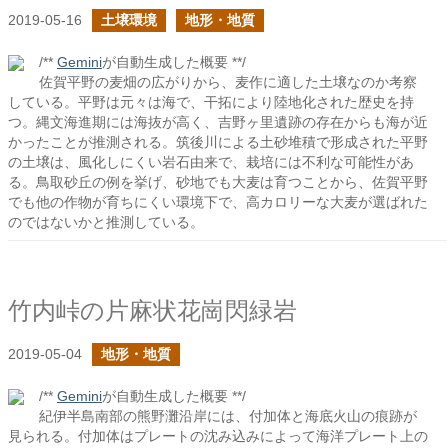
2019-05-16
土壌環境
地形・地質
/**
Gemini
が自動生成した概要 **/
佐賀平野の麦畑の広がりから、麦作に適した土壌なのか考察
している。平野は元々は海で、干拓により陸地化された歴史を持
つ。縄文海進期には海抜が高く、吉野ヶ里遺跡の存在からも海が近
かったことが推測される。筑後川による土砂堆積で形成された平野
の土壌は、風化しにくい岩石由来で、栽培には不利な可能性があ
る。鳥取砂丘の例を挙げ、砂地でも大麦は育つことから、佐賀平野
でも他の作物が育ちにくい環境下で、高カロリーな大麦が選ばれた
のではないかと推測している。
竹内峠の片麻状花崗閃緑岩
2019-05-04
地形・地質
/**
Gemini
が自動生成した概要 **/
紀伊半島南部の熊野灘沿岸には、付加体と海底火山の痕跡が
見られる。付加体はプレートの沈み込みによって海洋プレート上の