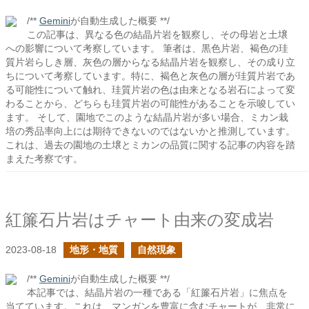
/**
Gemini
が自動生成した概要 **/
この記事は、異なる色の結晶片岩を観察し、その母岩と土壌
への影響について考察しています。 筆者は、黒色片岩、褐色の珪
質片岩らしき層、灰色の層からなる結晶片岩を観察し、その成り立
ちについて考察しています。特に、褐色と灰色の層が珪質片岩であ
る可能性について触れ、珪質片岩の色は由来となる岩石によって変
わることから、どちらも珪質片岩の可能性があることを示唆してい
ます。 そして、園地でこのような結晶片岩が多い場合、ミカン栽
培の秀品率向上には期待できないのではないかと推測しています。
これは、過去の園地の土壌とミカンの品質に関する記事の内容を踏
まえた考察です。
紅簾石片岩はチャート由来の変成岩
2023-08-18
地形・地質
自然現象
/**
Gemini
が自動生成した概要 **/
本記事では、結晶片岩の一種である「紅簾石片岩」に焦点を
当てています。これは、マンガンを豊富に含むチャートが、非常に