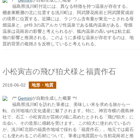
/**
Gemini
が自動生成した概要 **/
福島県浅川町付近には、異なる特徴を持つ温泉が存在する。
棚倉東断層の北に位置する浅川町は、阿武隈花崗岩と阿武隈変成岩
の境界に位置する。近隣には、ラジウム含有量が東北一とされる母
畑温泉と、pH9.3の高アルカリ性温泉である狐内温泉がある。母畑
温泉は花崗岩の影響と考えられるが、狐内温泉の高いpHは粘土鉱
物の影響と推測される。このように多様な温泉が存在するのは、地
質的背景の複雑さを反映していると考えられる。
小松寅吉の飛び狛犬様と福貴作石
2018-06-02
地形・地質
/**
Gemini
が自動生成した概要 **/
福島県浅川町を訪れた筆者は、美味しい米を求める旅から一
転、白河地域の文化遺産に魅了されます。特に、神宮寺横の鹿島神
社で、石工・小松寅吉が芸術の域に高めたとされる「飛び狛犬」に
出会い、その造形に感銘を受けます。 この狛犬に使われているの
が、浅川町北部の福貴作地域で採れる「福貴作石」。地元では庭石
にも使われるこの石材について、筆者は地質図から当初花崗岩と推