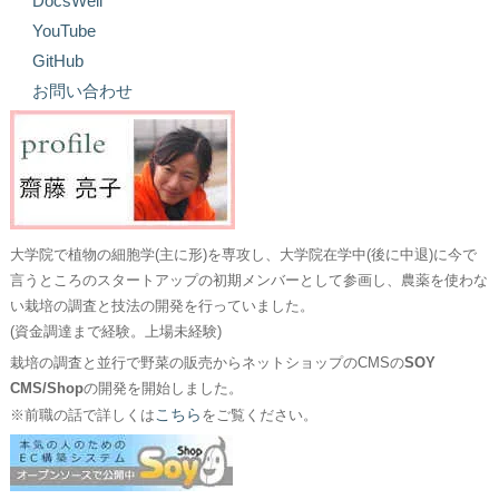
DocsWell
YouTube
GitHub
お問い合わせ
大学院で植物の細胞学(主に形)を専攻し、大学院在学中(後に中退)に今で
言うところのスタートアップの初期メンバーとして参画し、農薬を使わな
い栽培の調査と技法の開発を行っていました。
(資金調達まで経験。上場未経験)
栽培の調査と並行で野菜の販売からネットショップのCMSの
SOY
CMS/Shop
の開発を開始しました。
こちら
※前職の話で詳しくは
をご覧ください。