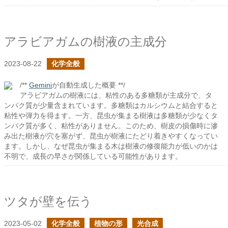
アラビアガムの樹液の主成分
2023-08-22
化学全般
/**
Gemini
が自動生成した概要 **/
アラビアガムの樹液には、粘性のある多糖類が主成分で、タ
ンパク質が少量含まれています。多糖類はカルシウムと結合すると
粘性や弾力を得ます。一方、昆虫が集まる樹液は多糖類が少なくタ
ンパク質が多く、粘性がありません。このため、樹皮の損傷時に滲
み出た樹液が穴を塞がず、昆虫が樹液にたどり着きやすくなってい
ます。しかし、なぜ昆虫が集まる木は樹液の修復能力が低いのかは
不明で、成長の早さが関係している可能性があります。
ツタが壁を伝う
2023-05-02
化学全般
植物の形
光合成