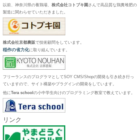
以前、神奈川県の養鶏場、
株式会社コトブキ園
さんで高品質な鶏糞堆肥の
製造に関わらせていただきました。
株式会社京都農販
で技術顧問をしています。
稲作の省力化
に取り組んでいます。
フリーランスのプログラマとしてSOY CMS/Shopの開発も引き続き行っ
ていますので、サイト構築やプラグインの開発をしています。
他に
Tera school
の小中学生向けのプログラミング教室で教えています。
リンク