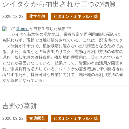
シイタケから抽出された二つの物質
2020-12-29
化学全般
ビタミン・ミネラル・味
/**
Gemini
が自動生成した概要 **/
シイタケ栽培後の廃培地は、栄養豊富で再利用価値が高いに
も関わらず、現状では焼却処分されている。これは、廃培地のリグ
ニン分解が不十分で、植物栽培に適さない土壌構造となるためであ
る。また、線虫などの病害虫のリスク、有効な再利用方法の確立の
遅れ、焼却施設の維持費用が廃培地処理費用に上乗せされているこ
となどが要因となっている。結果として、資源の有効活用が阻害さ
れ、環境負荷も増大している。シイタケの需要増加に伴い廃培地も
増加するため、持続可能な農業に向けて、廃培地の再利用方法の確
立が急務となっている。
吉野の葛餅
2020-09-22
古典園芸
ビタミン・ミネラル・味