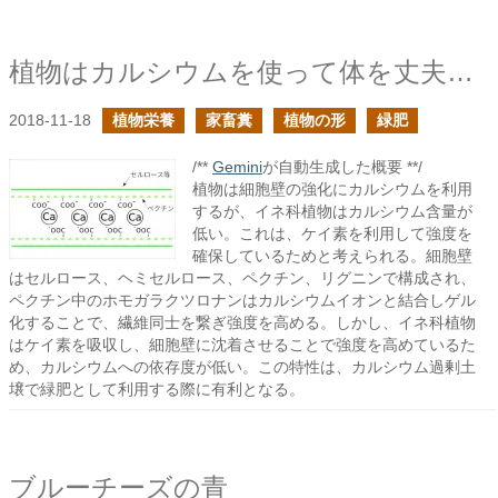
植物はカルシウムを使って体を丈夫にする
2018-11-18
植物栄養
家畜糞
植物の形
緑肥
/**
Gemini
が自動生成した概要 **/
植物は細胞壁の強化にカルシウムを利用
するが、イネ科植物はカルシウム含量が
低い。これは、ケイ素を利用して強度を
確保しているためと考えられる。細胞壁
はセルロース、ヘミセルロース、ペクチン、リグニンで構成され、
ペクチン中のホモガラクツロナンはカルシウムイオンと結合しゲル
化することで、繊維同士を繋ぎ強度を高める。しかし、イネ科植物
はケイ素を吸収し、細胞壁に沈着させることで強度を高めているた
め、カルシウムへの依存度が低い。この特性は、カルシウム過剰土
壌で緑肥として利用する際に有利となる。
ブルーチーズの青