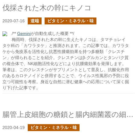
伐採された木の幹にキノコ
2020-07-16
道端
ビタミン・ミネラル・味
/**
Gemini
が自動生成した概要 **/
梅雨時、伐採された木の幹に生えたキノコは、タマチョレイ
タケ科の「カワラタケ」と推測されます。この記事では、カワラタ
ケから免疫系を活性化し抗悪性腫瘍効果を持つ多糖類「クレスチ
ン」が得られることを紹介。クレスチンはβ-グルカンとタンパク質
の複合体で、NK細胞活性化などにより抗腫瘍効果を発揮します。
筆者は、このクレスチンがサプリメントとして普及し、抗酸化作用
のあるカロテノイドと併用することで、ウイルス性風邪の予防に役
立つ可能性を考察。身近な自然に潜む健康への応用について深く掘
り下げた記事です。
腸管上皮細胞の糖鎖と腸内細菌叢の細菌たち
2020-04-19
ビタミン・ミネラル・味