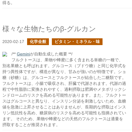
得る。
様々な生物たちのβ-グルカン
2020-02-17
化学全般
ビタミン・ミネラル・味
/**
Gemini
が自動生成した概要 **/
フルクトースは、果物や蜂蜜に多く含まれる単糖の一種で、
別名果糖とも呼ばれます。グルコース（ブドウ糖）と同じ化学式を
持つ異性体ですが、構造が異なり、甘みが強いのが特徴です。ショ
糖（砂糖）は、グルコースとフルクトースが結合した二糖類です。
フルクトースは、小腸で吸収され、肝臓で代謝されます。代謝の過
程で中性脂肪に変換されやすく、過剰摂取は肥満やメタボリックシ
ンドロームのリスクを高める可能性があります。また、フルクトー
スはグルコースと異なり、インスリン分泌を刺激しないため、血糖
値を急激に上昇させることはありませんが、長期的な摂取はインス
リン抵抗性を高め、糖尿病のリスクを高める可能性も指摘されてい
ます。 そのため、果物や蜂蜜などの天然のフルクトースは適量を
摂取することが推奨されます。