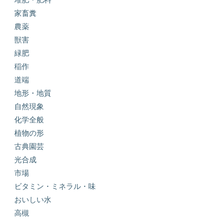
家畜糞
農薬
獣害
緑肥
稲作
道端
地形・地質
自然現象
化学全般
植物の形
古典園芸
光合成
市場
ビタミン・ミネラル・味
おいしい水
高槻