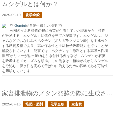
ムシゲルとは何か？
2025-09-10
化学全般
/**
Gemini
が自動生成した概要 **/
公園のイネ科植物の根に石英が付着していた現象から、植物
が分泌する「ムシゲル」に焦点を当てた記事です。ムシゲルは、ジ
ャムなどでおなじみのペクチン（ポリガラクツロン酸）を主成分と
する粘質多糖であり、高い保水性と土壌粒子吸着能力を持つことが
解説されています。記事では、ペクチンを主原料とする高吸水性樹
脂EFポリマーが粘土鉱物を引き付ける例を挙げ、ムシゲルが石英
を吸着するメカニズムを類推。この働きは、植物が根からムシゲル
を分泌し、保水性を高めて干ばつに備えるための戦略である可能性
を示唆しています。
家畜排泄物のメタン発酵の際に生成される消化液に土壌改良の効果はあるか？の続き
2025-07-16
堆肥・肥料
化学全般
家畜糞