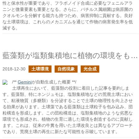
性と保水性が重要であり、フラボノイド合成に必要なフェニルアラ
ニンと微量要素も重要となる。さらに、バチルス属細菌は病原菌の
クオルモンを分解する能力も持つため、病害抑制に貢献する。良好
な土壌環境は、これらのメカニズムを通じて作物の病害発生率を低
減する。
藍藻類が塩類集積地に植物の環境をもたらす
2018-12-30
土壌環境
自然現象
光合成
/**
Gemini
が自動生成した概要 **/
土壌再生において、藍藻類の役割に着目した記事を要約しま
す。藍藻類、特にネンジュモは、塩類集積地などの荒廃土壌におい
て、粘液物質（多糖類）を分泌することで土壌の物理性を向上させ
る効果があります。土壌藻である藍藻類は土壌粒子を包み込み、団
粒構造を形成します。この団粒構造は、塩類集積地のような劣悪な
環境でも形成され、植物の生育に適した環境を創造するのに貢献し
ます。これは、従来の牛糞を用いた土壌改良とは異なるアプローチ
であり、荒廃土壌の再生に新たな可能性を示唆しています。