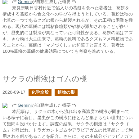
/**
Gemini
が自動生成した概要 **/
奈良県明日香村付近で餡入りの葛餅を食べた著者は、葛餅を
構成する葛粉から食文化への学びを得ようとしている。葛粉は秋の
七草の一つであるクズの根から精製されるが、その工程は困難を極
める。現代の葛餅には増粘多糖類や砂糖が添加されることが多い
が、歴史的には製法が異なっていた可能性がある。葛餅の餡はアズ
キ、きな粉は大豆由来で、葛粉の原料であるクズもマメ科植物であ
ることから、葛餅は「マメづくし」の和菓子と言える。著者は
100%葛粉の葛餅の健康効果についても考察を進めている。
サクラの樹液はゴムの様
2020-09-17
化学全般
植物の形
/**
Gemini
が自動生成した概要 **/
本記事は、サクラの木から流れ出る高濃度の樹液が固まって
いる様子に着目。昆虫がこの樹液にほとんど集まらない理由につい
て疑問を投げかけます。調査の結果、サクラの樹液は「サクラゴ
ム」と呼ばれ、トラガカントゴムやアラビアガムの代替品として利
用される例があることを紹介。さらに、その主成分がアラビノガラ