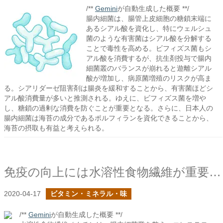
/**
Gemini
が自動生成した概要 **/
腸内細菌は、腸管上皮細胞の糖鎖末端に
あるシアル酸を資化し、特にウェルシュ
菌のような有害菌はシアル酸を分解する
ことで毒性を高める。ビフィズス菌もシ
アル酸を消費するが、抗生剤投与で腸内
細菌叢のバランスが崩れると遊離シアル
酸が増加し、病原菌増殖のリスクが高ま
る。シアリダーゼ阻害剤は腸炎を緩和することから、有害菌ほどシ
アル酸消費量が多いと推測される。ゆえに、ビフィズス菌を増や
し、糖鎖の過剰な消費を防ぐことが重要となる。さらに、日本人の
腸内細菌は海苔の成分であるポルフィランを資化できることから、
海苔の摂取も有益と考えられる。
免疫の向上には水溶性食物繊維が重要な役割を担っているはず
2020-04-17
ビタミン・ミネラル・味
/**
Gemini
が自動生成した概要 **/