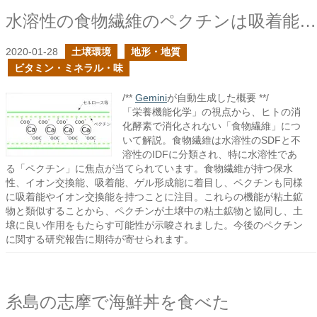
水溶性の食物繊維のペクチンは吸着能を持つ
2020-01-28
土壌環境
地形・地質
ビタミン・ミネラル・味
/**
Gemini
が自動生成した概要 **/
「栄養機能化学」の視点から、ヒトの消
化酵素で消化されない「食物繊維」につ
いて解説。食物繊維は水溶性のSDFと不
溶性のIDFに分類され、特に水溶性であ
る「ペクチン」に焦点が当てられています。食物繊維が持つ保水
性、イオン交換能、吸着能、ゲル形成能に着目し、ペクチンも同様
に吸着能やイオン交換能を持つことに注目。これらの機能が粘土鉱
物と類似することから、ペクチンが土壌中の粘土鉱物と協同し、土
壌に良い作用をもたらす可能性が示唆されました。今後のペクチン
に関する研究報告に期待が寄せられます。
糸島の志摩で海鮮丼を食べた