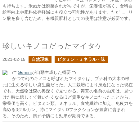
も持ちます。米ぬかは廃棄されがちですが、栄養価が高く、食料自
給率向上や肥料依存軽減にも役立つ可能性があります。ただし、リ
ン酸を多く含むため、有機質肥料としての使用は注意が必要です。
珍しいキノコだったマイタケ
2021-02-15
自然現象
ビタミン・ミネラル・味
/**
Gemini
が自動生成した概要 **/
かつて幻のキノコと呼ばれたマイタケは、ブナ科の大木の根
元に生える珍しい腐生菌だった。人工栽培により身近になった現在
でも、天然物は森の奥深くで見つかる。舞茸の名前の由来は、見つ
けた時に嬉しくて舞いたくなるほど貴重なキノコだったことから。
栄養価も高く、ビタミン類、ミネラル、食物繊維に加え、免疫力を
高めるβグルカン、特にマイタケDフラクションが豊富に含まれ
る。そのため、風邪予防にも効果が期待できる。