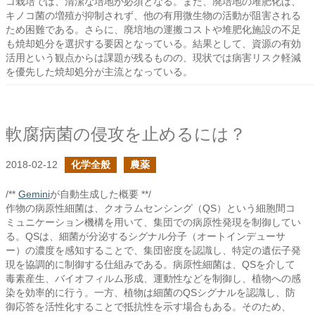
コ栽培では、清潔な培地が必須となる。また、廃培地の堆肥化は、
キノコ菌の増殖が抑制されず、他の有用微生物の活動が阻害される
ため困難である。さらに、廃培地の運搬コストや堆肥化施設の不足
も焼却処分を選択する要因となっている。結果として、資源の有効
活用という観点からは課題が残るものの、現状では病害リスク軽減
を優先した焼却処分が主流となっている。
軟腐病菌の侵攻を止めるには？
2018-02-12
化学全般
農薬
/**
Gemini
が自動生成した概要 **/
作物の病原性細菌は、クオラムセンシング（QS）という細胞間コ
ミュニケーション機構を用いて、集団での病原性発現を制御してい
る。QSは、細菌が分泌するシグナル分子（オートインデューサ
ー）の濃度を感知することで、集団密度を認識し、特定の遺伝子発
現を協調的に制御する仕組みである。病原性細菌は、QSを介して
毒素産生、バイオフィルム形成、運動性などを制御し、植物への感
染を効率的に行う。一方、植物は細菌のQSシグナルを認識し、防
御応答を活性化することで抵抗性を示す場合もある。そのため、