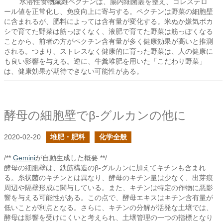
水溶性食物繊維ペクチンは、腸内細菌叢を整え、コレステロ
ール値を正常化し、免疫向上に寄与する。ペクチンは野菜の細胞壁
に含まれるが、肥料によっては含有量が変化する。米ぬか嫌気ボカ
シで育てた野菜は筋っぽくなく、液肥で育てた野菜は筋っぽくなる
ことから、前者の方がペクチン含有量が多く健康効果が高いと推測
される。つまり、ストレスなく健康的に育った野菜は、人の健康に
も良い影響を与える。逆に、牛糞堆肥を用いた「こだわり野菜」
は、健康効果が期待できない可能性がある。
酵母の細胞壁でβ-グルカンの他に
2020-02-20
堆肥・肥料
化学全般
/**
Gemini
が自動生成した概要 **/
酵母の細胞壁は、鉄筋構造のβ-グルカンに加えてキチンも含まれ
る。糸状菌のキチンとは異なり、酵母のキチン量は少なく、出芽痕
周辺や隔壁形成に関与している。また、キチンは特定の作物に悪影
響を与える可能性がある。この点で、酵母エキスはキチン含有量が
低いことが利点となる。さらに、キチンの分解が活発な土壌では、
酵母は影響を受けにくいと考えられ、土壌管理の一つの指標となり