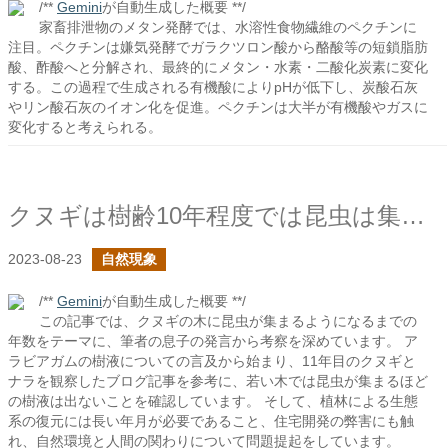
/**
Gemini
が自動生成した概要 **/
家畜排泄物のメタン発酵では、水溶性食物繊維のペクチンに
注目。ペクチンは嫌気発酵でガラクツロン酸から酪酸等の短鎖脂肪
酸、酢酸へと分解され、最終的にメタン・水素・二酸化炭素に変化
する。この過程で生成される有機酸によりpHが低下し、炭酸石灰
やリン酸石灰のイオン化を促進。ペクチンは大半が有機酸やガスに
変化すると考えられる。
クヌギは樹齢10年程度では昆虫は集まらないらしい
2023-08-23
自然現象
/**
Gemini
が自動生成した概要 **/
この記事では、クヌギの木に昆虫が集まるようになるまでの
年数をテーマに、筆者の息子の発言から考察を深めています。 ア
ラビアガムの樹液についての言及から始まり、11年目のクヌギと
ナラを観察したブログ記事を参考に、若い木では昆虫が集まるほど
の樹液は出ないことを確認しています。 そして、植林による生態
系の復元には長い年月が必要であること、住宅開発の弊害にも触
れ、自然環境と人間の関わりについて問題提起をしています。