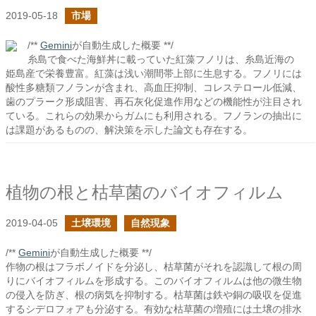
2019-05-18
市場
/**
Gemini
が自動生成した概要 **/
糸島で食べた海鮮丼に載っていた紅藻フノリは、糸島近海の
姫島産で栄養豊富。紅藻は浅い潮間帯上部に生息する。フノリには
酸性多糖類フノランが含まれ、高血圧抑制、コレステロール低減、
歯のプラーク形成阻害、再石灰化促進作用などの機能性が注目され
ている。これらの効果からガムにも利用される。フノランの抽出に
は課題があるものの、解決策を示した論文も存在する。
植物の根と枯草菌のバイオフィルム
2019-04-05
土壌環境
自然現象
/**
Gemini
が自動生成した概要 **/
作物の根はフラボノイドを分泌し、枯草菌がそれを認識して根の周
りにバイオフィルムを形成する。このバイオフィルムは他の微生物
の侵入を防ぎ、根の病気を抑制する。枯草菌は鉄や銅の吸収を促進
するシデロフォアも分泌する。有効な枯草菌の増殖には土壌の排水