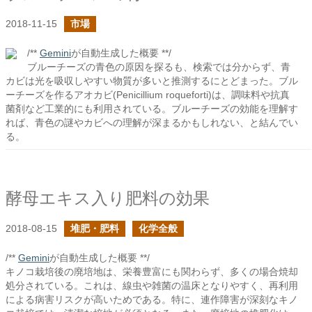
2018-11-15
市場
/**
Gemini
が自動生成した概要 **/
ブルーチーズの青色の原因を探るも、検索では分からず、青
カビは光を吸収しやすい物質が多いと推測するにとどまった。ブル
ーチーズを作るアオカビ(Penicillium roqueforti)は、調味料や抗真
菌剤など工業的にも利用されている。ブルーチーズの効能を理解す
れば、青色の謎やカビへの理解が深まるかもしれない、と結んでい
る。
酵母エキス入り肥料の効果
2018-08-15
堆肥・肥料
化学全般
/**
Gemini
が自動生成した概要 **/
キノコ栽培後の廃培地は、栄養豊富にも関わらず、多くの場合焼却
処分されている。これは、線虫や雑菌の温床となりやすく、再利用
による病害リスクが高いためである。特に、連作障害が深刻なキノ