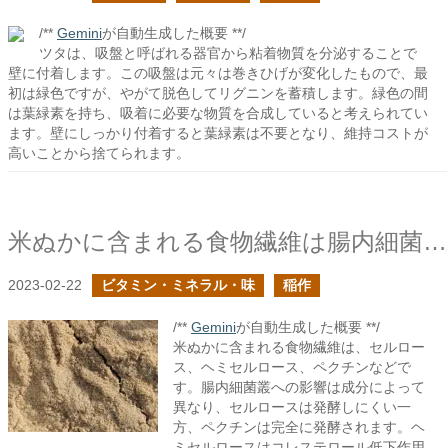
/**
Gemini
が自動生成した概要 **/
ツタは、吸盤と呼ばれる器官から粘着物質を分泌することで
壁に付着します。この吸盤は元々は巻きひげが変化したもので、最
初は緑色ですが、やがて脱色してリグニンを蓄積します。緑色の間
は葉緑素を持ち、吸着に必要な物質を合成していると考えられてい
ます。壁にしっかり付着すると葉緑素は不要となり、維持コストが
高いことから捨てられます。
米ぬかに含まれる食物繊維は腸内細菌叢に対して有効か？
2023-02-22
ビタミン・ミネラル・味
稲作
/**
Gemini
が自動生成した概要 **/
米ぬかに含まれる食物繊維は、セルロー
ス、ヘミセルロース、ペクチンなどで
す。腸内細菌叢への影響は成分によって
異なり、セルロースは発酵しにくい一
方、ペクチンは完全に発酵されます。ヘ
ミセルロースはコレステロール低下作用