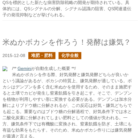
QSを標的とした新たな病害防除戦略の開発が期待されている。具
体的には、QSシグナルの分解、シグナル認識の阻害、QS関連遺伝
子の発現抑制などが挙げられる。
米ぬかボカシを作ろう！発酵は嫌気？
2015-12-08
堆肥・肥料
化学全般
/**
Gemini
が自動生成した概要 **/
米ぬかボカシを作る際、好気発酵と嫌気発酵どちらが良いか
という議論があるが、ボカシの特質上、嫌気発酵が適している。ボ
カシはデンプンを多く含む米ぬかを使用するため、そのまま施肥す
ると土壌でカビが発生し窒素飢餓を引き起こす。そこで、デンプン
を植物が利用しやすい形に変換する必要がある。デンプンは加水分
解によりブドウ糖に分解されるが、この反応は好気・嫌気どちらで
も起こる。重要なのはブドウ糖の分解過程で、好気条件下では水と
二酸化炭素に分解されてしまい肥料としての価値が失われる。一
方、嫌気条件下では有機酸に変換され、窒素飢餓を防ぎ、土壌にも
有益な効果をもたらす。そのため、米ぬかボカシ作りには嫌気発酵
が最適と言える。