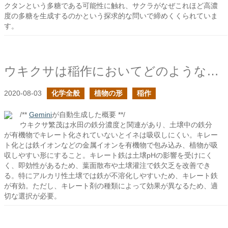
クタンという多糖である可能性に触れ、サクラがなぜこれほど高濃
度の多糖を生成するのかという探求的な問いで締めくくられていま
す。
ウキクサは稲作においてどのような影響を与えるのか？
2020-08-03
化学全般
植物の形
稲作
/**
Gemini
が自動生成した概要 **/
ウキクサ繁茂は水田の鉄分濃度と関連があり、土壌中の鉄分
が有機物でキレート化されていないとイネは吸収しにくい。キレー
ト化とは鉄イオンなどの金属イオンを有機物で包み込み、植物が吸
収しやすい形にすること。キレート鉄は土壌pHの影響を受けにく
く、即効性があるため、葉面散布や土壌灌注で鉄欠乏を改善でき
る。特にアルカリ性土壌では鉄が不溶化しやすいため、キレート鉄
が有効。ただし、キレート剤の種類によって効果が異なるため、適
切な選択が必要。