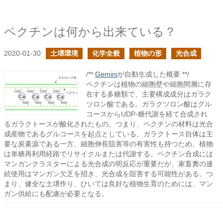
ペクチンは何から出来ている？
2020-01-30
土壌環境
化学全般
植物の形
光合成
/**
Gemini
が自動生成した概要 **/
ペクチンは植物の細胞壁や細胞間層に存
在する多糖類で、主要構成成分はガラク
ツロン酸である。ガラクツロン酸はグル
コースからUDP-糖代謝を経て合成され
るガラクトースが酸化されたもの。つまり、ペクチンの材料は光合
成産物であるグルコースを起点としている。ガラクトース自体は主
要な炭素源である一方、細胞伸長阻害等の有害性も持つため、植物
は単糖再利用経路でリサイクルまたは代謝する。ペクチン合成には
マンガンクラスターによる光合成の明反応が重要だが、家畜糞の連
続使用はマンガン欠乏を招き、光合成を阻害する可能性がある。つ
まり、健全な土壌作り、ひいては良好な植物生育のためには、マン
ガン供給にも配慮が必要となる。