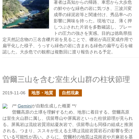
著者は高知からの帰路、車窓から大歩危
の鮮やかな緑色の岩に気づき、三波川変
成帯の緑泥岩等と関連付け、秀品率への
影響に興味を持った。現地では、薄く押
しつぶされた片岩を多数確認し、プレー
トの圧力の強さを実感。目的は徳島県指
定天然記念物の三名含礫片岩を見ることで、礫岩が高圧変成作用で
扁平化した様子、うっすら緑色の岩に含まれる緑色の扁平な石を確
認した。大歩危での観察は複数回に渡り報告される予定。
曽爾三山を含む室生火山群の柱状節理
2019-11-06
地形・地質
自然現象
/**
Gemini
が自動生成した概要 **/
曽爾高原の土壌を理解するため、地形に着目する。曽爾高原
は室生火山群に属し、倶留尊山や屏風岩といった柱状節理が見られ
る。屏風岩は流紋岩質溶結凝灰岩で、倶留尊山も同様の組成と推測
される。つまり、ススキが生える土壌は流紋岩質岩石の影響を受け
ている可能性が高い。さらに、曽爾村の地質は花崗岩や片麻岩を基