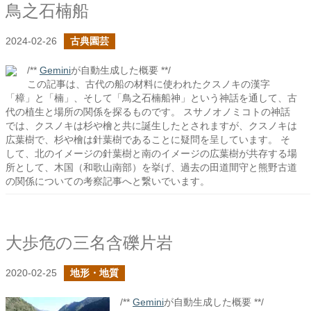
鳥之石楠船
2024-02-26
古典園芸
/**
Gemini
が自動生成した概要 **/
この記事は、古代の船の材料に使われたクスノキの漢字
「樟」と「楠」、そして「鳥之石楠船神」という神話を通して、古
代の植生と場所の関係を探るものです。 スサノオノミコトの神話
では、クスノキは杉や檜と共に誕生したとされますが、クスノキは
広葉樹で、杉や檜は針葉樹であることに疑問を呈しています。 そ
して、北のイメージの針葉樹と南のイメージの広葉樹が共存する場
所として、木国（和歌山南部）を挙げ、過去の田道間守と熊野古道
の関係についての考察記事へと繋いでいます。
大歩危の三名含礫片岩
2020-02-25
地形・地質
/**
Gemini
が自動生成した概要 **/