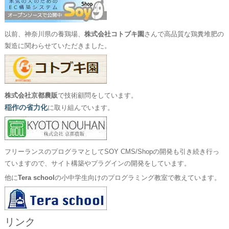
以前、神奈川県の養鶏場、
株式会社コトブキ園
さんで高品質な鶏糞堆肥の
製造に関わらせていただきました。
株式会社京都農販
で技術顧問をしています。
稲作の省力化
に取り組んでいます。
フリーランスのプログラマとしてSOY CMS/Shopの開発も引き続き行っ
ていますので、サイト構築やプラグインの開発をしています。
他に
Tera school
の小中学生向けのプログラミング教室で教えています。
リンク