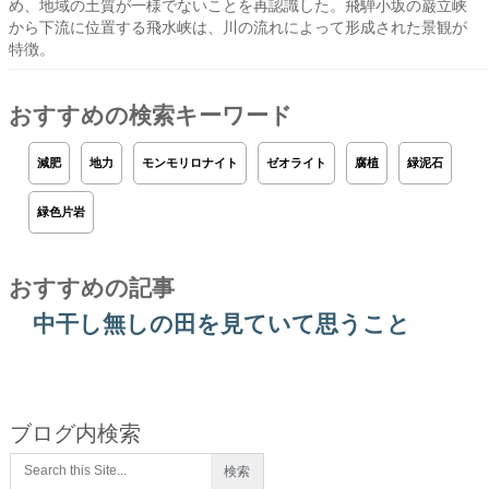
め、地域の土質が一様でないことを再認識した。飛騨小坂の巌立峡
から下流に位置する飛水峡は、川の流れによって形成された景観が
特徴。
おすすめの検索キーワード
減肥
地力
モンモリロナイト
ゼオライト
腐植
緑泥石
緑色片岩
おすすめの記事
中干し無しの田を見ていて思うこと
ブログ内検索