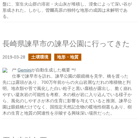
盤に、室生火山群の溶岩・火山灰が堆積し、浸食によって深い谷が
形成された。しかし、曽爾高原の独特な地形の成因は未解明であ
る。
長崎県諫早市の諫早公園に行ってきた
2019-03-28
土壌環境
地形・地質
/**
Gemini
が自動生成した概要 **/
仕事で諫早市を訪れ、諫早公園の眼鏡橋を見学。橋を渡った
先には露頭があり、700万年前からの火山岩屑なだれの堆積物と判
明。地衣類や苔で風化した白い粒子と黒い腐植が露出し、脆く崩れ
やすい凝灰岩の可能性を考察。木の根が岩に入り込んでいる様子か
ら、風化のしやすさが木の生育に影響を与えていると推測。諫早公
園は眼鏡橋だけでなく、国指定天然記念物の暖地性樹叢もあり、樹
木の生育と地質の関連性を示唆する興味深い場所だった。