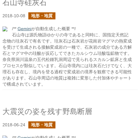
石山寺硅灰石
2018-10-08
地形・地質
/**
Gemini
が自動生成した概要 **/
石山寺は源氏物語ゆかりの寺であると同時に、国指定天然記
念物の珪灰石で有名です。珪灰石は石灰岩が花崗岩マグマの熱変成
を受けて生成される接触変成岩の一種で、石灰岩の成分である方解
石とマグマ中の珪酸が反応してできたカルシウム珪酸塩鉱物です。
奈良県洞川温泉の五代松鍾乳洞周辺で見られるスカルン鉱床と生成
プロセスが類似しています。石山寺境内には珪灰石だけでなく、大
理石も存在し、境内を登る過程で変成岩の境界を観察できる可能性
があります。石山寺周辺の地質は複雑に変形した付加体やチャート
で構成されています。
大震災の姿を残す野島断層
2018-06-24
地形・地質
/**
Gemini
が自動生成した概要 **/