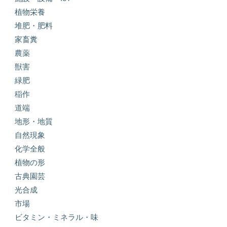
植物栄養
堆肥・肥料
家畜糞
農薬
獣害
緑肥
稲作
道端
地形・地質
自然現象
化学全般
植物の形
古典園芸
光合成
市場
ビタミン・ミネラル・味