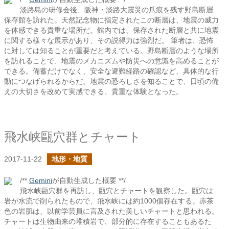
淡路島の研修会後、阪神・淡路大震災の爪痕を残す野島断層
保存館を訪れた。天然記念物に指定されたこの断層は、地震の威力
を体感できる貴重な場所だ。館内では、保存された断層と共に地震
に関する様々な展示があり、その説得力は強烈だ。 筆者は、恐怖
に対しては知ることが重要だと考えている。野島断層のような場所
を訪れることで、地震のメカニズムや防災への意識を高めることが
できる。備蓄だけでなく、安全な避難経路の確認など、具体的な行
動につなげられるからだ。地震の恐ろしさを知ることで、日頃の備
えの大切さを改めて実感できる、貴重な体験となった。
飛水峡甌穴群とチャート
2017-11-22
地形・地質
/**
Gemini
が自動生成した概要 **/
飛水峡甌穴群を再訪し、甌穴とチャートを観察した。甌穴は
岩が水流で削られたもので、飛水峡には約1000個存在する。赤茶
色の岩肌は、以前学芸員に言及された美しいチャートと思われる。
チャートは生物由来の堆積岩で、部分的に存在することもあるた