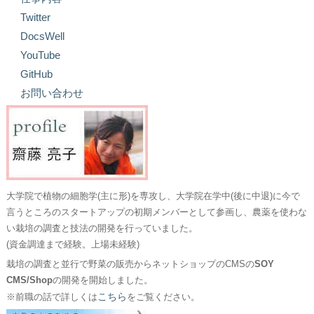
Twitter
DocsWell
YouTube
GitHub
お問い合わせ
大学院で植物の細胞学(主に形)を専攻し、大学院在学中(後に中退)に今で
言うところのスタートアップの初期メンバーとして参画し、農薬を使わな
い栽培の調査と技法の開発を行っていました。
(資金調達まで経験。上場未経験)
栽培の調査と並行で野菜の販売からネットショップのCMSの
SOY
CMS/Shop
の開発を開始しました。
こちら
※前職の話で詳しくは
をご覧ください。