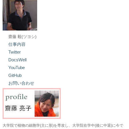
齋藤 毅(ツヨシ)
仕事内容
Twitter
DocsWell
YouTube
GitHub
お問い合わせ
大学院で植物の細胞学(主に形)を専攻し、大学院在学中(後に中退)に今で