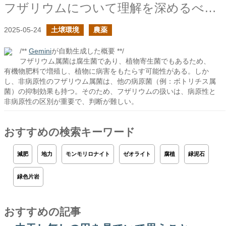
フザリウムについて理解を深めるべきだ
2025-05-24
土壌環境
農薬
/**
Gemini
が自動生成した概要 **/
フザリウム属菌は腐生菌であり、植物寄生菌でもあるため、
有機物肥料で増殖し、植物に病害をもたらす可能性がある。しか
し、非病原性のフザリウム属菌は、他の病原菌（例：ボトリチス属
菌）の抑制効果も持つ。そのため、フザリウムの扱いは、病原性と
非病原性の区別が重要で、判断が難しい。
おすすめの検索キーワード
減肥
地力
モンモリロナイト
ゼオライト
腐植
緑泥石
緑色片岩
おすすめの記事