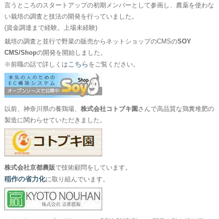
言うところのスタートアップの初期メンバーとして参画し、農薬を使わな
い栽培の調査と技法の開発を行っていました。
(資金調達まで経験。上場未経験)
栽培の調査と並行で野菜の販売からネットショップのCMSの
SOY
CMS/Shop
の開発を開始しました。
こちら
※前職の話で詳しくは
をご覧ください。
以前、神奈川県の養鶏場、
株式会社コトブキ園
さんで高品質な鶏糞堆肥の
製造に関わらせていただきました。
株式会社京都農販
で技術顧問をしています。
稲作の省力化
に取り組んでいます。